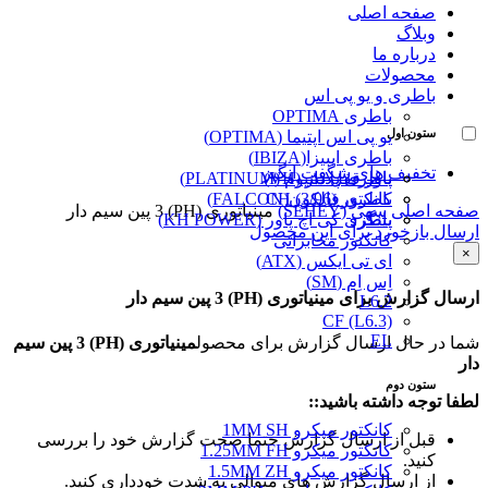
صفحه اصلی
وبلاگ
درباره ما
محصولات
باطری و یو پی اس
باطری OPTIMA
ستون اول
یو پی اس اپتیما (OPTIMA)
باطری ایبیزا(IBIZA)
تخفیف های شگفت انگیز
پاور قفل دار (VH)
باطری پلاتینیوم (PLATINUM)
کانکتور (3/96) CH
باطری فالکون(FALCON)
صفحه اصلی
سِهِی (SEHEY)
مینیاتوری (PH) 3 پین سیم دار
پینگرد
باطری کی اچ پاور (KH POWER)
ارسال بازخورد برای این محصول
کانکتور مخابراتی
×
ای تی ایکس (ATX)
اِس اِم (SM)
ارسال گزارش برای مینیاتوری (PH) 3 پین سیم دار
L6.2
CF (L6.3)
EL
شما در حال ارسال گزارش برای محصول
مینیاتوری (PH) 3 پین سیم
دار
ستون دوم
لطفا توجه داشته باشید::
کانکتور میکرو 1MM SH
قبل از ارسال گزارش حتما صحت گزارش خود را بررسی
کانکتور میکرو 1.25MM FH
کنید.
کانکتور میکرو 1.5MM ZH
از ارسال گزارش های متوالی به شدت خودداری کنید.