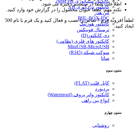
کانکتور مینیاتوری 2MM PH
اطلاعات شما در سیستم ذخیره می شود.
کانکتور دزدگیری XH
نکته مهم: لطفا عنوان محصول را در گزارش خود وارد کنید.
پین هدر
PHL-BOX-IDC
لطفاً افزونه فرم 7 تماس را نصب و فعال کنید و یک فرم با نام 500
کانکتور هوزینگ
ایجاد کنید.
ترمینال فونیکس
دی کانکتور(D)
کانکتور های فلزی (نظامی)
MiniUSB-MicroUSB
سوکت شبکه (RJ45)
ساتا
ستون سوم
کابل فلت (FLAT)
بردبورد
کانکتور واتر پروف (Waterproof)
انواع بین راهی
ستون چهارم
روشنایی