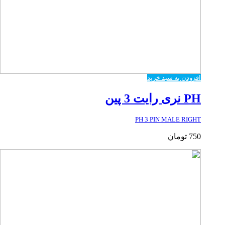
افزودن به سبد خرید
PH نری رایت 3 پین
PH 3 PIN MALE RIGHT
750
تومان