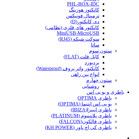
PHL-BOX-IDC
کانکتور هوزینگ
ترمینال فونیکس
دی کانکتور(D)
کانکتور های فلزی (نظامی)
MiniUSB-MicroUSB
سوکت شبکه (RJ45)
ساتا
ستون سوم
کابل فلت (FLAT)
بردبورد
کانکتور واتر پروف (Waterproof)
انواع بین راهی
ستون چهارم
روشنایی
باطری و یو پی اس
باطری OPTIMA
یو پی اس اپتیما (OPTIMA)
باطری ایبیزا(IBIZA)
باطری پلاتینیوم (PLATINUM)
باطری فالکون(FALCON)
باطری کی اچ پاور (KH POWER)