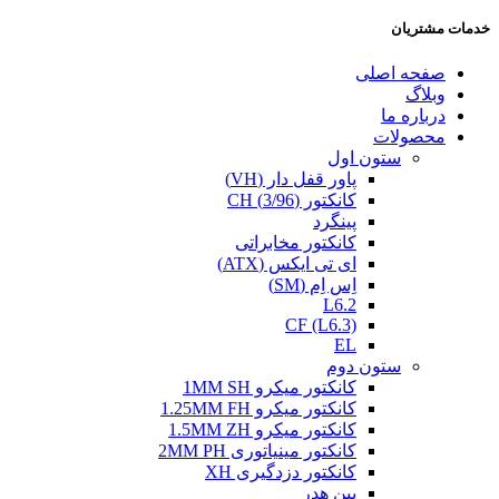
خدمات مشتریان
صفحه اصلی
وبلاگ
درباره ما
محصولات
ستون اول
پاور قفل دار (VH)
کانکتور (3/96) CH
پینگرد
کانکتور مخابراتی
ای تی ایکس (ATX)
اِس اِم (SM)
L6.2
CF (L6.3)
EL
ستون دوم
کانکتور میکرو 1MM SH
کانکتور میکرو 1.25MM FH
کانکتور میکرو 1.5MM ZH
کانکتور مینیاتوری 2MM PH
کانکتور دزدگیری XH
پین هدر