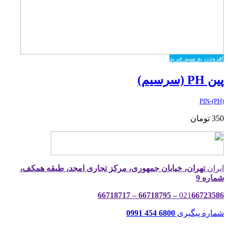
افزودن به سبد خرید
پین PH (سرسیم)
PIN-(PH)
350
تومان
ایران
تهران، خیابان جمهوری، مرکز تجاری امجد، طبقه همکف،
شماره 9
021
66723586 – 66718795 – 66718717
شماره پیگیری
6800 454 0991