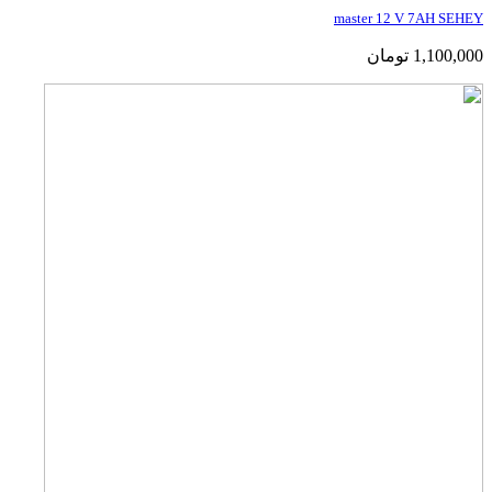
master 12 V 7AH SEHEY
1,100,000
تومان