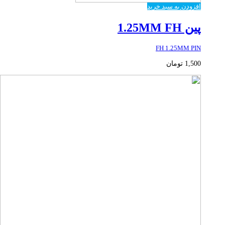
افزودن به سبد خرید
پین 1.25MM FH
FH 1.25MM PIN
1,500
تومان