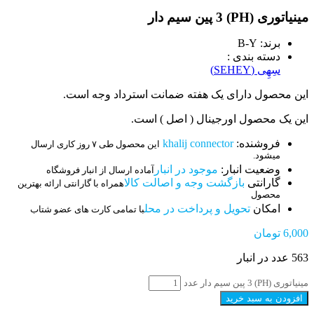
مینیاتوری (PH) 3 پین سیم دار
برند: B-Y
دسته بندی :
سِهِی (SEHEY)
این محصول دارای یک هفته ضمانت استرداد وجه است.
این یک محصول اورجینال ( اصل ) است.
فروشنده:
khalij connector
این محصول طی ۷ روز کاری ارسال
میشود.
وضعیت انبار:
موجود در انبار
آماده ارسال از انبار فروشگاه
گارانتی
بازگشت وجه و اصالت کالا
همراه با گارانتی ارائه بهترین
محصول
امکان
تحویل و پرداخت در محل
با تمامی کارت های عضو شتاب
6,000
تومان
563 عدد در انبار
مینیاتوری (PH) 3 پین سیم دار عدد
افزودن به سبد خرید