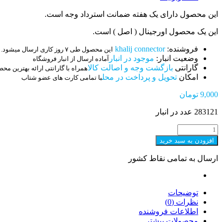
این محصول دارای یک هفته ضمانت استرداد وجه است.
این یک محصول اورجینال ( اصل ) است.
فروشنده:
khalij connector
این محصول طی ۷ روز کاری ارسال میشود.
وضعیت انبار:
موجود در انبار
آماده ارسال از انبار فروشگاه
گارانتی
بازگشت وجه و اصالت کالا
همراه با گارانتی ارائه بهترین مح
امکان
تحویل و پرداخت در محل
با تمامی کارت های عضو شتاب
9,000
تومان
283121 عدد در انبار
کانکتور
دزدگیری
افزودن به سبد خرید
XH
نر
ارسال به تمامی نقاط کشور
رایت
10
پین
عدد
توضیحات
نظرات (0)
اطلاعات فروشنده
محصولات بیشتر