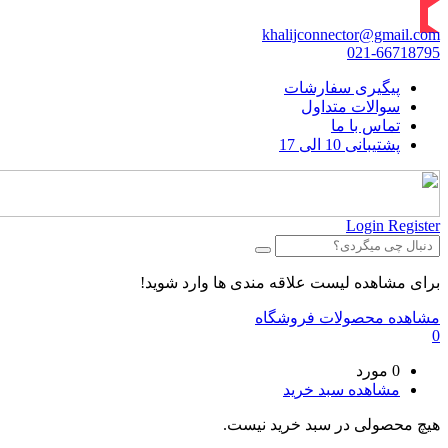
khalijconnector@gmail.com
021-66718795
پیگیری سفارشات
سوالات متداول
تماس با ما
پشتیبانی 10 الی 17
Login
Register
برای مشاهده لیست علاقه مندی ها وارد شوید!
مشاهده محصولات فروشگاه
0
0 مورد
مشاهده سبد خرید
هیچ محصولی در سبد خرید نیست.