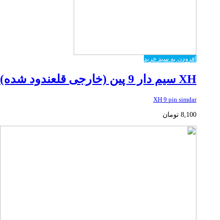
افزودن به سبد خرید
XH سیم دار 9 پین (خارجی قلعندود شده)
XH 9 pin simdar
8,100
تومان