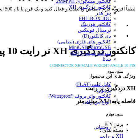
کانکتور مینیاتوری 2MM PH
کانکتور دزدگیری XH
لطفاً افزونه فرم 7 تماس را نصب و فعال کنید و یک فرم با نام 500 ایجاد کنید.
پین هدر
PHL-BOX-IDC
کانکتور هوزینگ
ترمینال فونیکس
دی کانکتور(D)
کانکتور های فلزی (نظامی)
MiniUSB-MicroUSB
کانکتور دزدگیری XH نر رایت 10 پین
سوکت شبکه (RJ45)
ساتا
CONNECTOR XH MALE WRIGHT ANGLE 10 PIN
ستون سوم
ویژگی های این محصول
کابل فلت (FLAT)
XH دزدگیری نر رایت
بردبورد
کانکتور واتر پروف (Waterproof)
فاصله پایه 2.54 میلی متر
انواع بین راهی
ستون چهارم
برند: B-Y
روشنایی
دسته بندی :
XH نر رایت