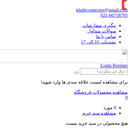
khalijconnector@gmail.com
021-66718795
پیگیری سفارشات
سوالات متداول
تماس با ما
پشتیبانی 10 الی 17
Login
Register
برای مشاهده لیست علاقه مندی ها وارد شوید!
مشاهده محصولات فروشگاه
0
0 مورد
مشاهده سبد خرید
هیچ محصولی در سبد خرید نیست.