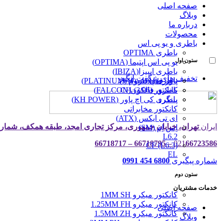
صفحه اصلی
وبلاگ
درباره ما
محصولات
باطری و یو پی اس
باطری OPTIMA
ستون اول
یو پی اس اپتیما (OPTIMA)
باطری ایبیزا(IBIZA)
تخفیف های شگفت انگیز
پاور قفل دار (VH)
باطری پلاتینیوم (PLATINUM)
کانکتور (3/96) CH
باطری فالکون(FALCON)
پینگرد
باطری کی اچ پاور (KH POWER)
کانکتور مخابراتی
ای تی ایکس (ATX)
ایران
تهران، خیابان جمهوری، مرکز تجاری امجد، طبقه همکف، شماره 
اِس اِم (SM)
L6.2
021
66723586 – 66718795 – 66718717
CF (L6.3)
EL
شماره پیگیری
6800 454 0991
ستون دوم
خدمات مشتریان
کانکتور میکرو 1MM SH
کانکتور میکرو 1.25MM FH
صفحه اصلی
کانکتور میکرو 1.5MM ZH
وبلاگ