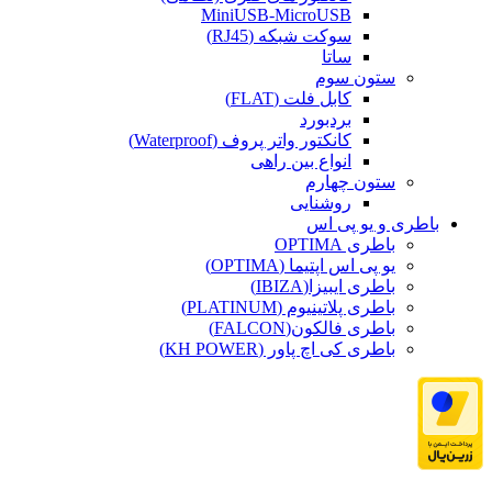
MiniUSB-MicroUSB
سوکت شبکه (RJ45)
ساتا
ستون سوم
کابل فلت (FLAT)
بردبورد
کانکتور واتر پروف (Waterproof)
انواع بین راهی
ستون چهارم
روشنایی
باطری و یو پی اس
باطری OPTIMA
یو پی اس اپتیما (OPTIMA)
باطری ایبیزا(IBIZA)
باطری پلاتینیوم (PLATINUM)
باطری فالکون(FALCON)
باطری کی اچ پاور (KH POWER)