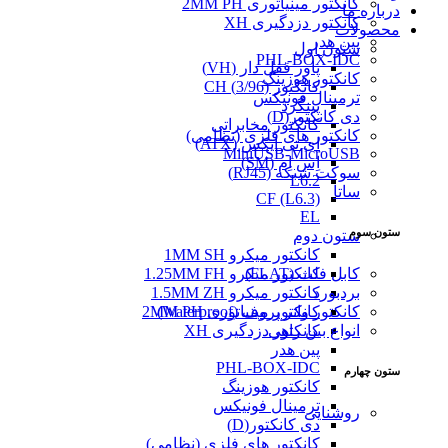
کانکتور مینیاتوری 2MM PH
درباره ما
کانکتور دزدگیری XH
محصولات
پین هدر
ستون اول
PHL-BOX-IDC
پاور قفل دار (VH)
کانکتور هوزینگ
کانکتور (3/96) CH
ترمینال فونیکس
پینگرد
دی کانکتور(D)
کانکتور مخابراتی
کانکتور های فلزی (نظامی)
ای تی ایکس (ATX)
MiniUSB-MicroUSB
اِس اِم (SM)
سوکت شبکه (RJ45)
L6.2
ساتا
CF (L6.3)
EL
ستون سوم
ستون دوم
کانکتور میکرو 1MM SH
کابل فلت (FLAT)
کانکتور میکرو 1.25MM FH
بردبورد
کانکتور میکرو 1.5MM ZH
کانکتور واتر پروف (Waterproof)
کانکتور مینیاتوری 2MM PH
انواع بین راهی
کانکتور دزدگیری XH
پین هدر
PHL-BOX-IDC
ستون چهارم
کانکتور هوزینگ
ترمینال فونیکس
روشنایی
دی کانکتور(D)
کانکتور های فلزی (نظامی)