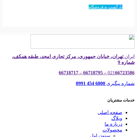
بازگشت به فروشگاه
ایران
تهران، خیابان جمهوری، مرکز تجاری امجد، طبقه همکف،
شماره 9
021
66723586 – 66718795 – 66718717
شماره پیگیری
6800 454 0991
خدمات مشتریان
صفحه اصلی
وبلاگ
درباره ما
محصولات
ستون اول