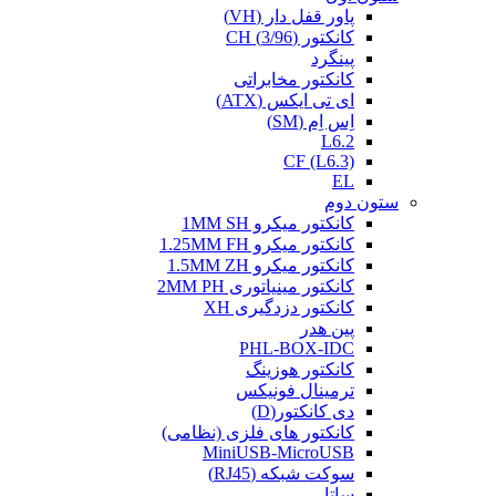
پاور قفل دار (VH)
کانکتور (3/96) CH
پینگرد
کانکتور مخابراتی
ای تی ایکس (ATX)
اِس اِم (SM)
L6.2
CF (L6.3)
EL
ستون دوم
کانکتور میکرو 1MM SH
کانکتور میکرو 1.25MM FH
کانکتور میکرو 1.5MM ZH
کانکتور مینیاتوری 2MM PH
کانکتور دزدگیری XH
پین هدر
PHL-BOX-IDC
کانکتور هوزینگ
ترمینال فونیکس
دی کانکتور(D)
کانکتور های فلزی (نظامی)
MiniUSB-MicroUSB
سوکت شبکه (RJ45)
ساتا