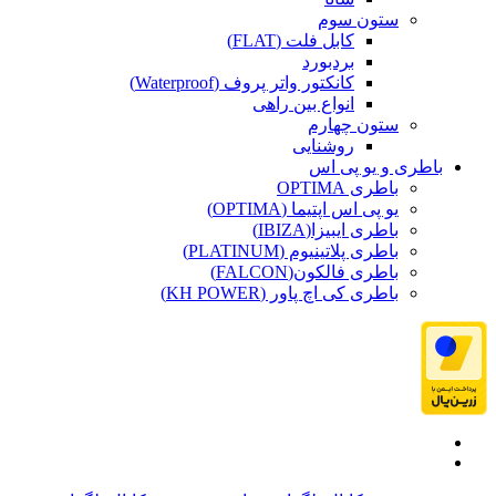
ستون سوم
کابل فلت (FLAT)
بردبورد
کانکتور واتر پروف (Waterproof)
انواع بین راهی
ستون چهارم
روشنایی
باطری و یو پی اس
باطری OPTIMA
یو پی اس اپتیما (OPTIMA)
باطری ایبیزا(IBIZA)
باطری پلاتینیوم (PLATINUM)
باطری فالکون(FALCON)
باطری کی اچ پاور (KH POWER)