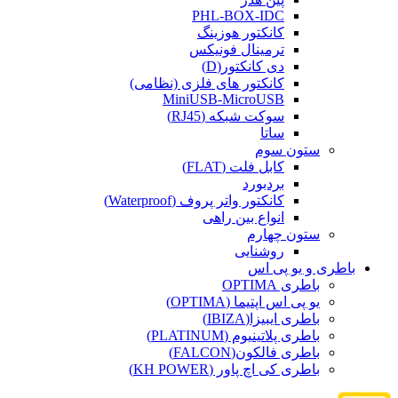
PHL-BOX-IDC
کانکتور هوزینگ
ترمینال فونیکس
دی کانکتور(D)
کانکتور های فلزی (نظامی)
MiniUSB-MicroUSB
سوکت شبکه (RJ45)
ساتا
ستون سوم
کابل فلت (FLAT)
بردبورد
کانکتور واتر پروف (Waterproof)
انواع بین راهی
ستون چهارم
روشنایی
باطری و یو پی اس
باطری OPTIMA
یو پی اس اپتیما (OPTIMA)
باطری ایبیزا(IBIZA)
باطری پلاتینیوم (PLATINUM)
باطری فالکون(FALCON)
باطری کی اچ پاور (KH POWER)