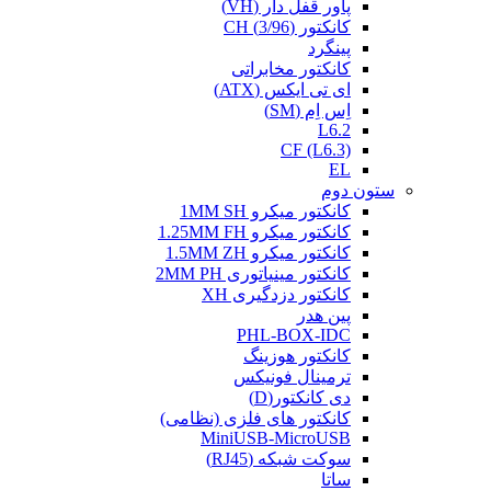
پاور قفل دار (VH)
کانکتور (3/96) CH
پینگرد
کانکتور مخابراتی
ای تی ایکس (ATX)
اِس اِم (SM)
L6.2
CF (L6.3)
EL
ستون دوم
کانکتور میکرو 1MM SH
کانکتور میکرو 1.25MM FH
کانکتور میکرو 1.5MM ZH
کانکتور مینیاتوری 2MM PH
کانکتور دزدگیری XH
پین هدر
PHL-BOX-IDC
کانکتور هوزینگ
ترمینال فونیکس
دی کانکتور(D)
کانکتور های فلزی (نظامی)
MiniUSB-MicroUSB
سوکت شبکه (RJ45)
ساتا