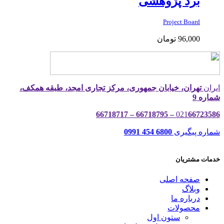
برد پژوهشی
Project Board
96,000
تومان
ایران
تهران، خیابان جمهوری، مرکز تجاری امجد، طبقه همکف،
شماره 9
021
66723586 – 66718795 – 66718717
شماره پیگیری
6800 454 0991
خدمات مشتریان
صفحه اصلی
وبلاگ
درباره ما
محصولات
ستون اول