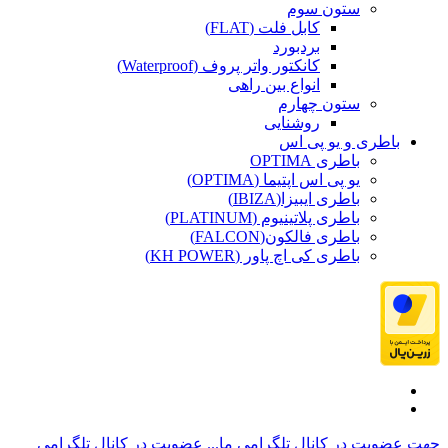
ستون سوم
کابل فلت (FLAT)
بردبورد
کانکتور واتر پروف (Waterproof)
انواع بین راهی
ستون چهارم
روشنایی
باطری و یو پی اس
باطری OPTIMA
یو پی اس اپتیما (OPTIMA)
باطری ایبیزا(IBIZA)
باطری پلاتینیوم (PLATINUM)
باطری فالکون(FALCON)
باطری کی اچ پاور (KH POWER)
جهت عضویت در کانال تلگرامی ما...
عضویت در کانال تلگرامی