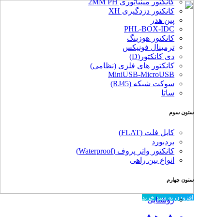
کانکتور مینیاتوری 2MM PH
کانکتور دزدگیری XH
پین هدر
PHL-BOX-IDC
کانکتور هوزینگ
ترمینال فونیکس
دی کانکتور(D)
کانکتور های فلزی (نظامی)
MiniUSB-MicroUSB
سوکت شبکه (RJ45)
ساتا
ستون سوم
کابل فلت (FLAT)
بردبورد
کانکتور واتر پروف (Waterproof)
انواع بین راهی
ستون چهارم
افزودن به سبد خرید
روشنایی