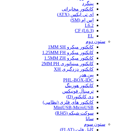
پینگرد
کانکتور مخابراتی
ای تی ایکس (ATX)
اِس اِم (SM)
L6.2
CF (L6.3)
EL
ستون دوم
کانکتور میکرو 1MM SH
کانکتور میکرو 1.25MM FH
کانکتور میکرو 1.5MM ZH
کانکتور مینیاتوری 2MM PH
کانکتور دزدگیری XH
پین هدر
PHL-BOX-IDC
کانکتور هوزینگ
ترمینال فونیکس
دی کانکتور(D)
کانکتور های فلزی (نظامی)
MiniUSB-MicroUSB
سوکت شبکه (RJ45)
ساتا
ستون سوم
کابل فلت (FLAT)