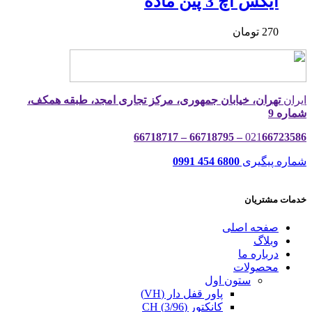
ایکس اچ 3 پین ماده
270
تومان
ایران
تهران، خیابان جمهوری، مرکز تجاری امجد، طبقه همکف،
شماره 9
021
66723586 – 66718795 – 66718717
شماره پیگیری
6800 454 0991
خدمات مشتریان
صفحه اصلی
وبلاگ
درباره ما
محصولات
ستون اول
پاور قفل دار (VH)
کانکتور (3/96) CH