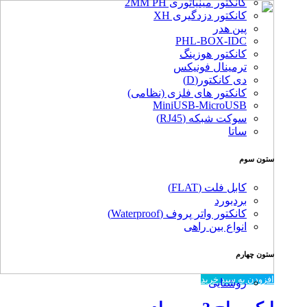
کانکتور مینیاتوری 2MM PH
کانکتور دزدگیری XH
پین هدر
PHL-BOX-IDC
کانکتور هوزینگ
ترمینال فونیکس
دی کانکتور(D)
کانکتور های فلزی (نظامی)
MiniUSB-MicroUSB
سوکت شبکه (RJ45)
ساتا
ستون سوم
کابل فلت (FLAT)
بردبورد
کانکتور واتر پروف (Waterproof)
انواع بین راهی
ستون چهارم
افزودن به سبد خرید
روشنایی