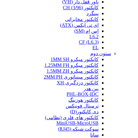
پاور قفل دار (VH)
کانکتور (3/96) CH
پینگرد
کانکتور مخابراتی
ای تی ایکس (ATX)
اِس اِم (SM)
L6.2
CF (L6.3)
EL
ستون دوم
کانکتور میکرو 1MM SH
کانکتور میکرو 1.25MM FH
کانکتور میکرو 1.5MM ZH
کانکتور مینیاتوری 2MM PH
کانکتور دزدگیری XH
پین هدر
PHL-BOX-IDC
کانکتور هوزینگ
ترمینال فونیکس
دی کانکتور(D)
کانکتور های فلزی (نظامی)
MiniUSB-MicroUSB
سوکت شبکه (RJ45)
ساتا