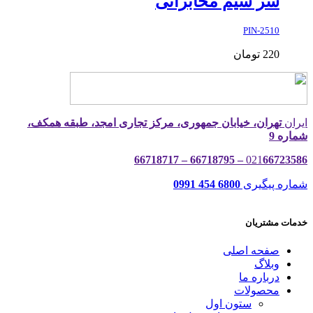
سر سیم مخابراتی
2510-PIN
220
تومان
ایران
تهران، خیابان جمهوری، مرکز تجاری امجد، طبقه همکف،
شماره 9
021
66723586 – 66718795 – 66718717
شماره پیگیری
6800 454 0991
خدمات مشتریان
صفحه اصلی
وبلاگ
درباره ما
محصولات
ستون اول