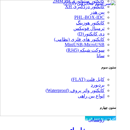
کانکتور مینیاتوری 2MM PH
کانکتور دزدگیری XH
پین هدر
PHL-BOX-IDC
کانکتور هوزینگ
ترمینال فونیکس
دی کانکتور(D)
کانکتور های فلزی (نظامی)
MiniUSB-MicroUSB
سوکت شبکه (RJ45)
ساتا
ستون سوم
کابل فلت (FLAT)
بردبورد
کانکتور واتر پروف (Waterproof)
انواع بین راهی
ستون چهارم
افزودن به سبد خرید
روشنایی