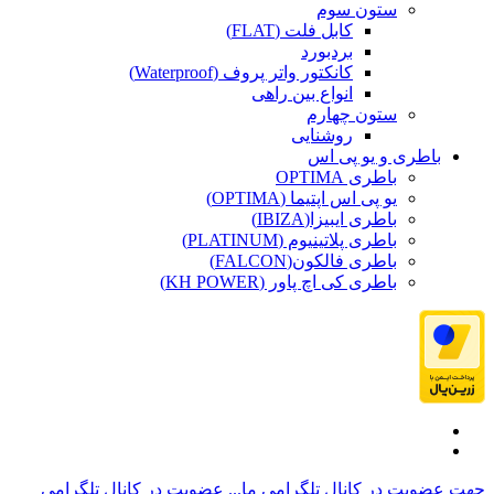
ستون سوم
کابل فلت (FLAT)
بردبورد
کانکتور واتر پروف (Waterproof)
انواع بین راهی
ستون چهارم
روشنایی
باطری و یو پی اس
باطری OPTIMA
یو پی اس اپتیما (OPTIMA)
باطری ایبیزا(IBIZA)
باطری پلاتینیوم (PLATINUM)
باطری فالکون(FALCON)
باطری کی اچ پاور (KH POWER)
جهت عضویت در کانال تلگرامی ما...
عضویت در کانال تلگرامی