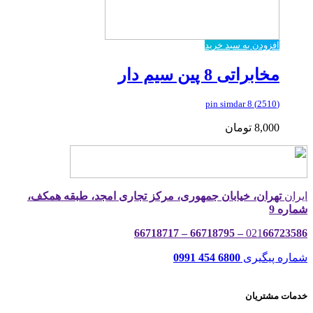
افزودن به سبد خرید
مخابراتی 8 پین سیم دار
(2510) 8 pin simdar
8,000
تومان
ایران
تهران، خیابان جمهوری، مرکز تجاری امجد، طبقه همکف،
شماره 9
021
66723586 – 66718795 – 66718717
شماره پیگیری
6800 454 0991
خدمات مشتریان