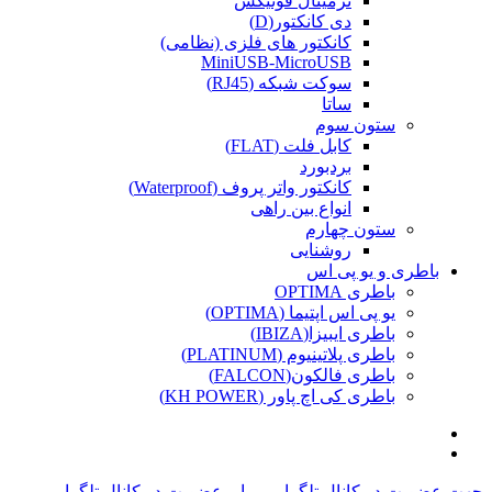
ترمینال فونیکس
دی کانکتور(D)
کانکتور های فلزی (نظامی)
MiniUSB-MicroUSB
سوکت شبکه (RJ45)
ساتا
ستون سوم
کابل فلت (FLAT)
بردبورد
کانکتور واتر پروف (Waterproof)
انواع بین راهی
ستون چهارم
روشنایی
باطری و یو پی اس
باطری OPTIMA
یو پی اس اپتیما (OPTIMA)
باطری ایبیزا(IBIZA)
باطری پلاتینیوم (PLATINUM)
باطری فالکون(FALCON)
باطری کی اچ پاور (KH POWER)
جهت عضویت در کانال تلگرامی ما...
عضویت در کانال تلگرامی