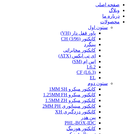
صفحه اصلی
وبلاگ
درباره ما
محصولات
ستون اول
پاور قفل دار (VH)
کانکتور (3/96) CH
پینگرد
کانکتور مخابراتی
ای تی ایکس (ATX)
اِس اِم (SM)
L6.2
CF (L6.3)
EL
ستون دوم
کانکتور میکرو 1MM SH
کانکتور میکرو 1.25MM FH
کانکتور میکرو 1.5MM ZH
کانکتور مینیاتوری 2MM PH
کانکتور دزدگیری XH
پین هدر
PHL-BOX-IDC
کانکتور هوزینگ