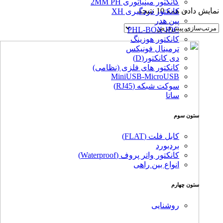
کانکتور مینیاتوری 2MM PH
نمایش دادن همه 10 نتیجه
کانکتور دزدگیری XH
پین هدر
PHL-BOX-IDC
کانکتور هوزینگ
ترمینال فونیکس
دی کانکتور(D)
کانکتور های فلزی (نظامی)
MiniUSB-MicroUSB
سوکت شبکه (RJ45)
ساتا
ستون سوم
کابل فلت (FLAT)
بردبورد
کانکتور واتر پروف (Waterproof)
انواع بین راهی
ستون چهارم
روشنایی