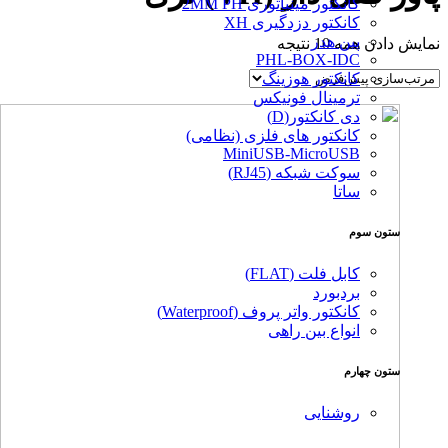
کانکتور مینیاتوری 2MM PH
کانکتور دزدگیری XH
پین هدر
نمایش دادن همه 10 نتیجه
PHL-BOX-IDC
کانکتور هوزینگ
ترمینال فونیکس
دی کانکتور(D)
کانکتور های فلزی (نظامی)
MiniUSB-MicroUSB
سوکت شبکه (RJ45)
ساتا
ستون سوم
کابل فلت (FLAT)
بردبورد
کانکتور واتر پروف (Waterproof)
انواع بین راهی
ستون چهارم
روشنایی