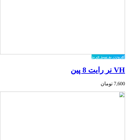
افزودن به سبد خرید
VH نر رایت 8 پین
7,600
تومان