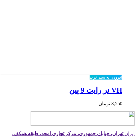
افزودن به سبد خرید
VH نر رایت 9 پین
8,550
تومان
ایران
تهران، خیابان جمهوری، مرکز تجاری امجد، طبقه همکف،