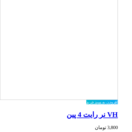
افزودن به سبد خرید
VH نر رایت 4 پین
3,800
تومان