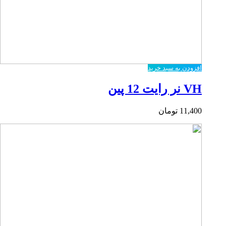
افزودن به سبد خرید
VH نر رایت 12 پین
11,400
تومان