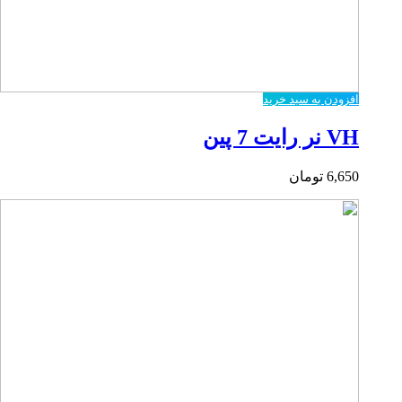
افزودن به سبد خرید
VH نر رایت 7 پین
6,650
تومان