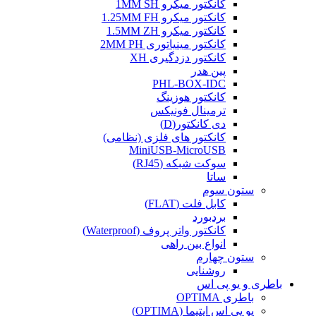
کانکتور میکرو 1MM SH
کانکتور میکرو 1.25MM FH
کانکتور میکرو 1.5MM ZH
کانکتور مینیاتوری 2MM PH
کانکتور دزدگیری XH
پین هدر
PHL-BOX-IDC
کانکتور هوزینگ
ترمینال فونیکس
دی کانکتور(D)
کانکتور های فلزی (نظامی)
MiniUSB-MicroUSB
سوکت شبکه (RJ45)
ساتا
ستون سوم
کابل فلت (FLAT)
بردبورد
کانکتور واتر پروف (Waterproof)
انواع بین راهی
ستون چهارم
روشنایی
باطری و یو پی اس
باطری OPTIMA
یو پی اس اپتیما (OPTIMA)