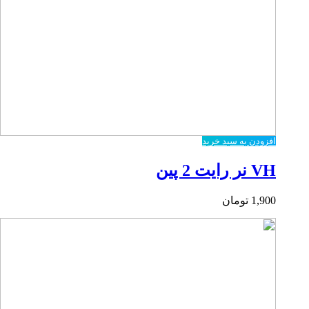
افزودن به سبد خرید
VH نر رایت 2 پین
1,900
تومان