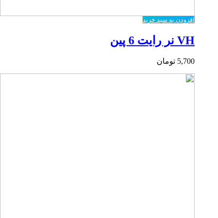
افزودن به سبد خرید
VH نر رایت 6 پین
5,700
تومان