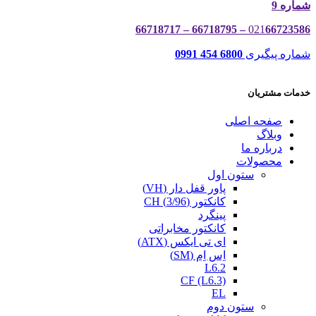
شماره 9
021
66723586 – 66718795 – 66718717
شماره پیگیری
6800 454 0991
خدمات مشتریان
صفحه اصلی
وبلاگ
درباره ما
محصولات
ستون اول
پاور قفل دار (VH)
کانکتور (3/96) CH
پینگرد
کانکتور مخابراتی
ای تی ایکس (ATX)
اِس اِم (SM)
L6.2
CF (L6.3)
EL
ستون دوم