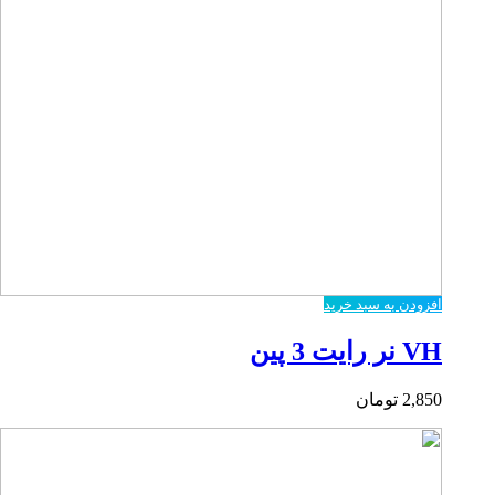
افزودن به سبد خرید
VH نر رایت 3 پین
2,850
تومان