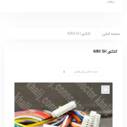
پینهدر
صفحه اصلی
کانکتور 1MM SH
کانکتور 1MM SH