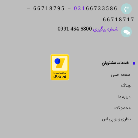
66723586 – 66718795 –
021
66718717
شماره پیگیری
6800 454 0991
خدمات مشتریان
صفحه اصلی
وبلاگ
درباره ما
محصولات
باطری و یو پی اس