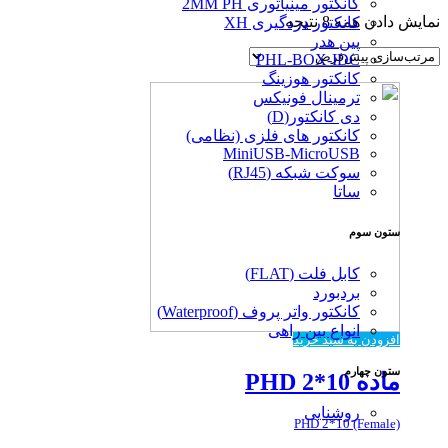
کانکتور مینیاتوری 2MM PH
نمایش دادن همه 8 نتیجه
کانکتور دزدگیری XH
پین هدر
PHL-BOX-IDC
کانکتور هوزینگ
ترمینال فونیکس
دی کانکتور(D)
کانکتور های فلزی (نظامی)
MiniUSB-MicroUSB
سوکت شبکه (RJ45)
ساتا
ستون سوم
کابل فلت (FLAT)
بردبورد
کانکتور واتر پروف (Waterproof)
انواع بین راهی
افزودن به سبد خرید
ستون چهارم
ماده PHD 2*10
روشنایی
PHD 2*10 (Female)