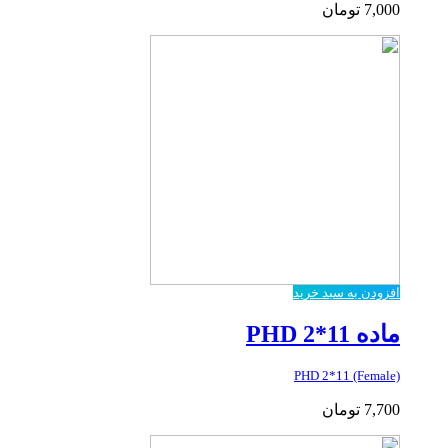
7,000
تومان
افزودن به سبد خرید
ماده PHD 2*11
PHD 2*11 (Female)
7,700
تومان