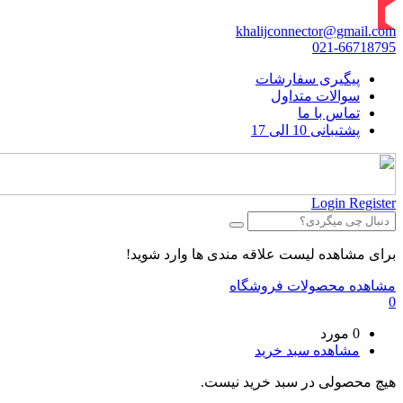
khalijconnector@gmail.com
021-66718795
پیگیری سفارشات
سوالات متداول
تماس با ما
پشتیبانی 10 الی 17
Login
Register
برای مشاهده لیست علاقه مندی ها وارد شوید!
مشاهده محصولات فروشگاه
0
0 مورد
مشاهده سبد خرید
هیچ محصولی در سبد خرید نیست.