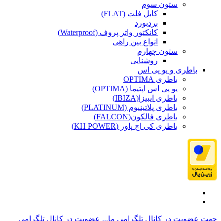
ستون سوم
کابل فلت (FLAT)
بردبورد
کانکتور واتر پروف (Waterproof)
انواع بین راهی
ستون چهارم
روشنایی
باطری و یو پی اس
باطری OPTIMA
یو پی اس اپتیما (OPTIMA)
باطری ایبیزا(IBIZA)
باطری پلاتینیوم (PLATINUM)
باطری فالکون(FALCON)
باطری کی اچ پاور (KH POWER)
جهت عضویت در کانال تلگرامی ما...
عضویت در کانال تلگرامی