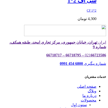
سی اف 2*1
CF 1*2
4,300
تومان
ایران
تهران، خیابان جمهوری، مرکز تجاری امجد، طبقه همکف،
شماره 9
021
66723586 – 66718795 – 66718717
شماره پیگیری
6800 454 0991
خدمات مشتریان
صفحه اصلی
وبلاگ
درباره ما
محصولات
ستون اول