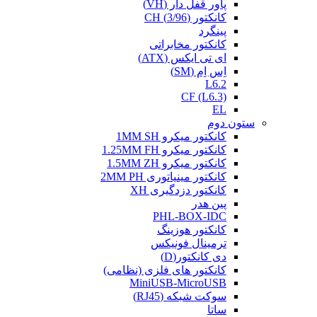
پاور قفل دار (VH)
کانکتور (3/96) CH
پینگرد
کانکتور مخابراتی
ای تی ایکس (ATX)
اِس اِم (SM)
L6.2
CF (L6.3)
EL
ستون دوم
کانکتور میکرو 1MM SH
کانکتور میکرو 1.25MM FH
کانکتور میکرو 1.5MM ZH
کانکتور مینیاتوری 2MM PH
کانکتور دزدگیری XH
پین هدر
PHL-BOX-IDC
کانکتور هوزینگ
ترمینال فونیکس
دی کانکتور(D)
کانکتور های فلزی (نظامی)
MiniUSB-MicroUSB
سوکت شبکه (RJ45)
ساتا