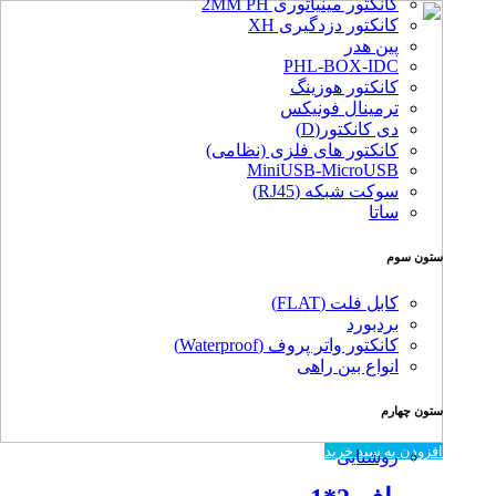
کانکتور مینیاتوری 2MM PH
کانکتور دزدگیری XH
پین هدر
PHL-BOX-IDC
کانکتور هوزینگ
ترمینال فونیکس
دی کانکتور(D)
کانکتور های فلزی (نظامی)
MiniUSB-MicroUSB
سوکت شبکه (RJ45)
ساتا
ستون سوم
کابل فلت (FLAT)
بردبورد
کانکتور واتر پروف (Waterproof)
انواع بین راهی
ستون چهارم
افزودن به سبد خرید
روشنایی