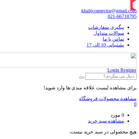
khalijconnector@gmail.com
021-66718795
پیگیری سفارشات
سوالات متداول
تماس با ما
پشتیبانی 10 الی 17
Login
Register
برای مشاهده لیست علاقه مندی ها وارد شوید!
مشاهده محصولات فروشگاه
0
0 مورد
مشاهده سبد خرید
هیچ محصولی در سبد خرید نیست.