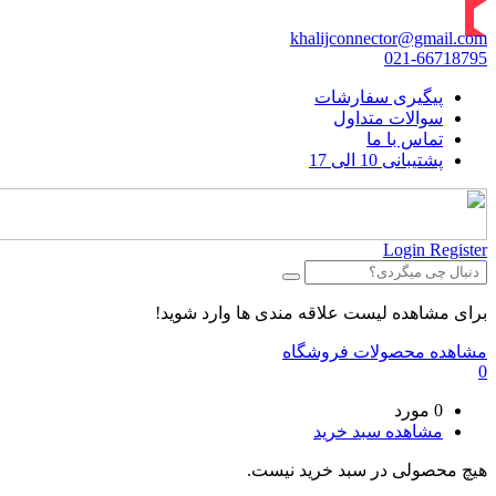
khalijconnector@gmail.com
021-66718795
پیگیری سفارشات
سوالات متداول
تماس با ما
پشتیبانی 10 الی 17
Login
Register
برای مشاهده لیست علاقه مندی ها وارد شوید!
مشاهده محصولات فروشگاه
0
0 مورد
مشاهده سبد خرید
هیچ محصولی در سبد خرید نیست.