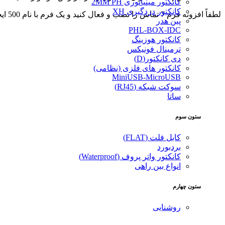
کانکتور مینیاتوری 2MM PH
کانکتور دزدگیری XH
لطفاً افزونه فرم 7 تماس را نصب و فعال کنید و یک فرم با نام 500 ایجاد کنید.
پین هدر
PHL-BOX-IDC
کانکتور هوزینگ
ترمینال فونیکس
دی کانکتور(D)
کانکتور های فلزی (نظامی)
MiniUSB-MicroUSB
سوکت شبکه (RJ45)
ساتا
ستون سوم
کابل فلت (FLAT)
بردبورد
کانکتور واتر پروف (Waterproof)
انواع بین راهی
ستون چهارم
روشنایی