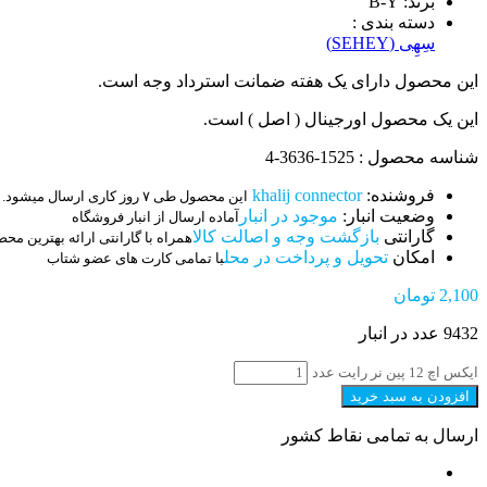
برند: B-Y
دسته بندی :
سِهِی (SEHEY)
این محصول دارای یک هفته ضمانت استرداد وجه است.
این یک محصول اورجینال ( اصل ) است.
شناسه محصول : 1525-3636-4
فروشنده:
khalij connector
این محصول طی ۷ روز کاری ارسال میشود.
وضعیت انبار:
موجود در انبار
آماده ارسال از انبار فروشگاه
گارانتی
بازگشت وجه و اصالت کالا
همراه با گارانتی ارائه بهترین مح
امکان
تحویل و پرداخت در محل
با تمامی کارت های عضو شتاب
2,100
تومان
9432 عدد در انبار
ایکس اچ 12 پین نر رایت عدد
افزودن به سبد خرید
ارسال به تمامی نقاط کشور