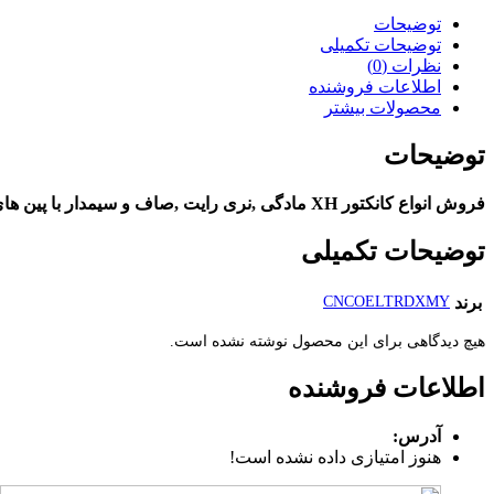
توضیحات
توضیحات تکمیلی
نظرات (0)
اطلاعات فروشنده
محصولات بیشتر
توضیحات
فروش انواع کانکتور XH مادگی ,نری رایت ,صاف و سیمدار با پین های مختلف در مجتمع الکترونیک خلیج فارس. برای سفارش به سایت WWW.KHALIJCONNECTOR.COM مراجعه کنید.
توضیحات تکمیلی
برند
CNCOELTRDXMY
هیچ دیدگاهی برای این محصول نوشته نشده است.
اطلاعات فروشنده
آدرس:
هنوز امتیازی داده نشده است!