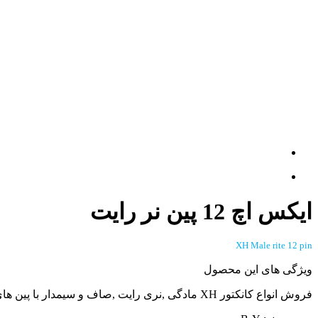
ایکس اچ 12 پین نر رایت
XH Male rite 12 pin
ویژگی های این محصول
فروش انواع کانکتور XH مادگی ,نری رایت ,صاف و سیمدار با پین های مختلف در مجتمع الکترونیک خلیج فارس. برای سفارش به سایت WWW.KHALIJCONNECTOR.COM مراجعه کنید.