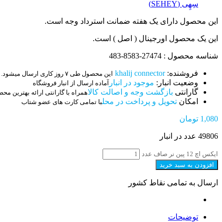
سِهِی (SEHEY)
این محصول دارای یک هفته ضمانت استرداد وجه است.
این یک محصول اورجینال ( اصل ) است.
شناسه محصول : 27474-8583-483
فروشنده:
khalij connector
این محصول طی ۷ روز کاری ارسال میشود.
وضعیت انبار:
موجود در انبار
آماده ارسال از انبار فروشگاه
گارانتی
بازگشت وجه و اصالت کالا
همراه با گارانتی ارائه بهترین مح
امکان
تحویل و پرداخت در محل
با تمامی کارت های عضو شتاب
1,080
تومان
49806 عدد در انبار
ایکس اچ 12 پین نر صاف عدد
افزودن به سبد خرید
ارسال به تمامی نقاط کشور
توضیحات