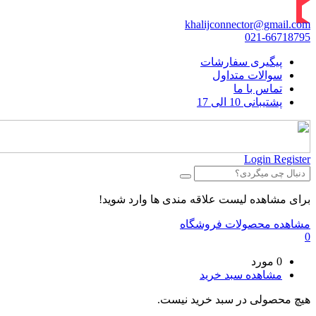
khalijconnector@gmail.com
021-66718795
پیگیری سفارشات
سوالات متداول
تماس با ما
پشتیبانی 10 الی 17
Login
Register
برای مشاهده لیست علاقه مندی ها وارد شوید!
مشاهده محصولات فروشگاه
0
0 مورد
مشاهده سبد خرید
هیچ محصولی در سبد خرید نیست.