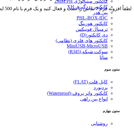
کانکتور مینیاتوری 2MM PH
کانکتور دزدگیری XH
لطفاً افزونه فرم 7 تماس را نصب و فعال کنید و یک فرم با نام 500 ایجاد کنید.
پین هدر
PHL-BOX-IDC
کانکتور هوزینگ
ترمینال فونیکس
دی کانکتور(D)
کانکتور های فلزی (نظامی)
MiniUSB-MicroUSB
سوکت شبکه (RJ45)
ساتا
ستون سوم
کابل فلت (FLAT)
بردبورد
کانکتور واتر پروف (Waterproof)
انواع بین راهی
ستون چهارم
روشنایی