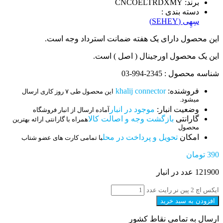
برند: CNCOELTRDXMY
دسته بندی :
سِهِی (SEHEY)
این محصول دارای یک هفته ضمانت استرداد وجه است.
این یک محصول اورجینال ( اصل ) است.
شناسه محصول : 2345-994-03
فروشنده:
khalij connector
این محصول طی ۷ روز کاری ارسال
میشود.
وضعیت انبار:
موجود در انبار
آماده ارسال از انبار فروشگاه
گارانتی
بازگشت وجه و اصالت کالا
همراه با گارانتی ارائه بهترین
محصول
امکان
تحویل و پرداخت در محل
با تمامی کارت های عضو شتاب
390
تومان
121900 عدد در انبار
ایکس اچ 2 پین نر رایت عدد
افزودن به سبد خرید
ارسال به تمامی نقاط کشور