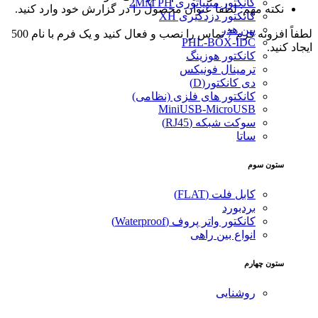
کانکتور مینیاتوری 2MM PH
نکته مهم: لطفا عنوان محصول را در گزارش خود وارد کنید.
کانکتور دزدگیری XH
پین هدر
لطفاً افزونه فرم 7 تماس را نصب و فعال کنید و یک فرم با نام 500
PHL-BOX-IDC
ایجاد کنید.
کانکتور هوزینگ
ترمینال فونیکس
دی کانکتور(D)
کانکتور های فلزی (نظامی)
MiniUSB-MicroUSB
سوکت شبکه (RJ45)
ساتا
ستون سوم
کابل فلت (FLAT)
بردبورد
کانکتور واتر پروف (Waterproof)
انواع بین راهی
ستون چهارم
روشنایی