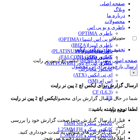
صفحه اصلی
وبلاگ
درباره ما
محصولات
باطری و یو پی اس
باطری OPTIMA
ستون اول
یو پی اس اپتیما (OPTIMA)
باطری ایبیزا(IBIZA)
تخفیف های شگفت انگیز
پاور قفل دار (VH)
باطری پلاتینیوم (PLATINUM)
کانکتور (3/96) CH
باطری فالکون(FALCON)
صفحه اصلی
سِهِی (SEHEY)
ایکس اچ 2 پین نر رایت
پینگرد
باطری کی اچ پاور (KH POWER)
ارسال بازخورد برای این محصول
کانکتور مخابراتی
×
ای تی ایکس (ATX)
اِس اِم (SM)
ارسال گزارش برای ایکس اچ 2 پین نر رایت
L6.2
CF (L6.3)
EL
شما در حال ارسال گزارش برای محصول
ایکس اچ 2 پین نر رایت
لطفا توجه داشته باشید::
ستون دوم
قبل از ارسال گزارش حتما صحت گزارش خود را بررسی
کانکتور میکرو 1MM SH
کنید.
کانکتور میکرو 1.25MM FH
از ارسال گزارش های متوالی به شدت خودداری کنید.
کانکتور میکرو 1.5MM ZH
اطلاعات شما در سیستم ذخیره می شود.