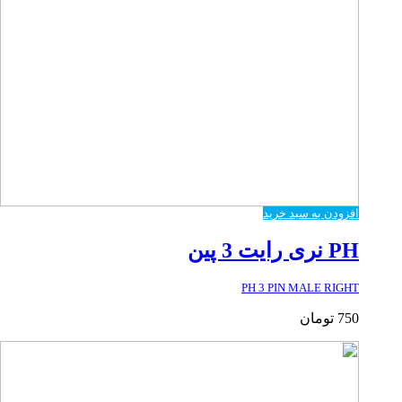
افزودن به سبد خرید
PH نری رایت 3 پین
PH 3 PIN MALE RIGHT
750
تومان