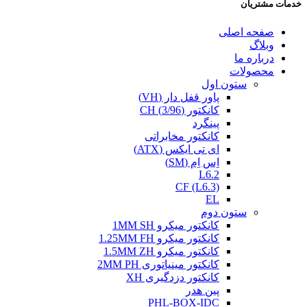
خدمات مشتریان
صفحه اصلی
وبلاگ
درباره ما
محصولات
ستون اول
پاور قفل دار (VH)
کانکتور (3/96) CH
پینگرد
کانکتور مخابراتی
ای تی ایکس (ATX)
اِس اِم (SM)
L6.2
CF (L6.3)
EL
ستون دوم
کانکتور میکرو 1MM SH
کانکتور میکرو 1.25MM FH
کانکتور میکرو 1.5MM ZH
کانکتور مینیاتوری 2MM PH
کانکتور دزدگیری XH
پین هدر
PHL-BOX-IDC