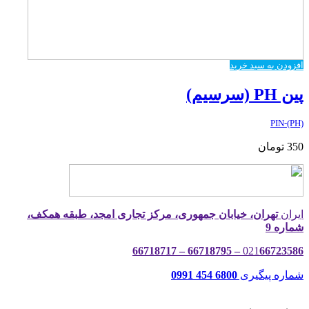
افزودن به سبد خرید
پین PH (سرسیم)
PIN-(PH)
350
تومان
ایران
تهران، خیابان جمهوری، مرکز تجاری امجد، طبقه همکف،
شماره 9
021
66723586 – 66718795 – 66718717
شماره پیگیری
6800 454 0991