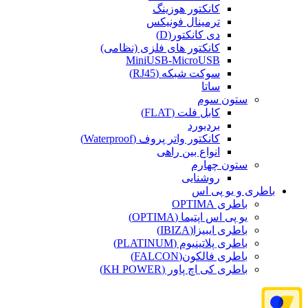
کانکتور هوزینگ
ترمینال فونیکس
دی کانکتور(D)
کانکتور های فلزی (نظامی)
MiniUSB-MicroUSB
سوکت شبکه (RJ45)
ساتا
ستون سوم
کابل فلت (FLAT)
بردبورد
کانکتور واتر پروف (Waterproof)
انواع بین راهی
ستون چهارم
روشنایی
باطری و یو پی اس
باطری OPTIMA
یو پی اس اپتیما (OPTIMA)
باطری ایبیزا(IBIZA)
باطری پلاتینیوم (PLATINUM)
باطری فالکون(FALCON)
باطری کی اچ پاور (KH POWER)