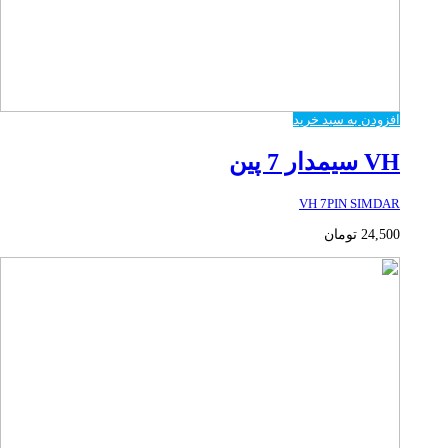
افزودن به سبد خرید
VH سیمدار 7 پین
VH 7PIN SIMDAR
24,500
تومان