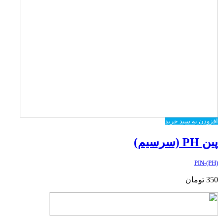
افزودن به سبد خرید
پین PH (سرسیم)
PIN-(PH)
350
تومان