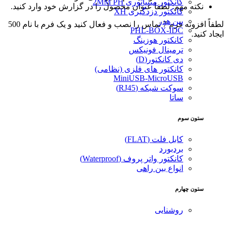
کانکتور مینیاتوری 2MM PH
نکته مهم: لطفا عنوان محصول را در گزارش خود وارد کنید.
کانکتور دزدگیری XH
پین هدر
لطفاً افزونه فرم 7 تماس را نصب و فعال کنید و یک فرم با نام 500
PHL-BOX-IDC
ایجاد کنید.
کانکتور هوزینگ
ترمینال فونیکس
دی کانکتور(D)
کانکتور های فلزی (نظامی)
MiniUSB-MicroUSB
سوکت شبکه (RJ45)
ساتا
ستون سوم
کابل فلت (FLAT)
بردبورد
کانکتور واتر پروف (Waterproof)
انواع بین راهی
ستون چهارم
روشنایی