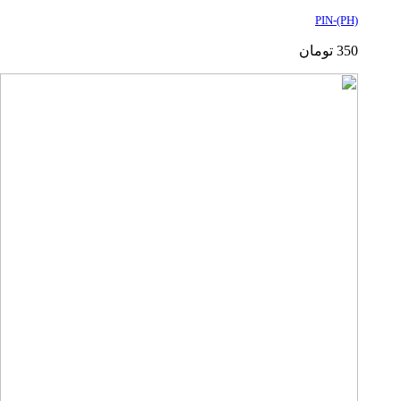
PIN-(PH)
350
تومان