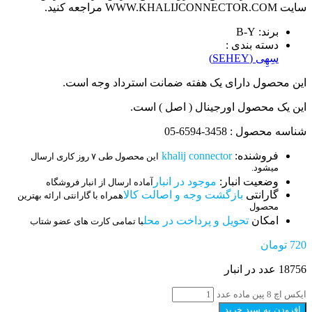
سایت WWW.KHALIJCONNECTOR.COM مراجعه کنید.
برند: B-Y
دسته بندی :
سِهِی (SEHEY)
این محصول دارای یک هفته ضمانت استرداد وجه است.
این یک محصول اورجینال ( اصل ) است.
شناسه محصول : 3458-6594-05
فروشنده:
khalij connector
این محصول طی ۷ روز کاری ارسال
میشود.
وضعیت انبار:
موجود در انبار
آماده ارسال از انبار فروشگاه
گارانتی
بازگشت وجه و اصالت کالا
همراه با گارانتی ارائه بهترین
محصول
امکان
تحویل و پرداخت در محل
با تمامی کارت های عضو شتاب
720
تومان
18756 عدد در انبار
ایکس اچ 8 پین ماده عدد
افزودن به سبد خرید