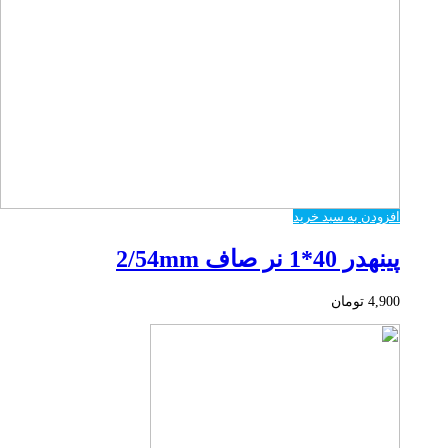
افزودن به سبد خرید
پینهدر 40*1 نر صاف 2/54mm
4,900
تومان