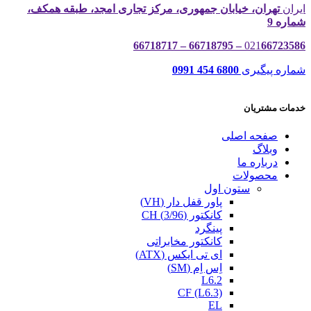
ایران
تهران، خیابان جمهوری، مرکز تجاری امجد، طبقه همکف،
شماره 9
021
66723586 – 66718795 – 66718717
شماره پیگیری
6800 454 0991
خدمات مشتریان
صفحه اصلی
وبلاگ
درباره ما
محصولات
ستون اول
پاور قفل دار (VH)
کانکتور (3/96) CH
پینگرد
کانکتور مخابراتی
ای تی ایکس (ATX)
اِس اِم (SM)
L6.2
CF (L6.3)
EL