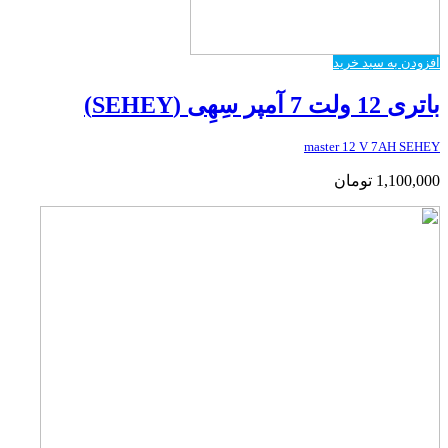
افزودن به سبد خرید
باتری 12 ولت 7 آمپر سِهِی (SEHEY)
master 12 V 7AH SEHEY
1,100,000
تومان