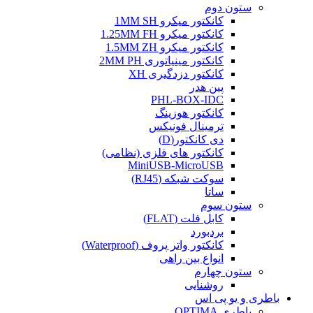
ستون دوم
کانکتور میکرو 1MM SH
کانکتور میکرو 1.25MM FH
کانکتور میکرو 1.5MM ZH
کانکتور مینیاتوری 2MM PH
کانکتور دزدگیری XH
پین هدر
PHL-BOX-IDC
کانکتور هوزینگ
ترمینال فونیکس
دی کانکتور(D)
کانکتور های فلزی (نظامی)
MiniUSB-MicroUSB
سوکت شبکه (RJ45)
ساتا
ستون سوم
کابل فلت (FLAT)
بردبورد
کانکتور واتر پروف (Waterproof)
انواع بین راهی
ستون چهارم
روشنایی
باطری و یو پی اس
باطری OPTIMA