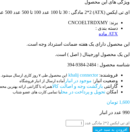
ویژگی های این محصول
ای تی ایکس (ATX) 2*2 مادگی : 30 تا 100 عدد 100 تا 500 عدد 500 عدد به بالا
برند: CNCOELTRDXMY
دسته بندی :
ATX ماده
این محصول دارای یک هفته ضمانت استرداد وجه است.
این یک محصول اورجینال ( اصل ) است.
شناسه محصول : 2484-9384-394
فروشنده:
khalij connector
این محصول طی ۷ روز کاری ارسال میشود.
وضعیت انبار:
موجود در انبار
آماده ارسال از انبار فروشگاه
گارانتی
بازگشت وجه و اصالت کالا
همراه با گارانتی ارائه بهترین مح
امکان
تحویل و پرداخت در محل
با تمامی کارت های عضو شتاب
1,600
تومان
990 عدد در انبار
ای تی ایکس 2*2 مادگی عدد
افزودن به سبد خرید