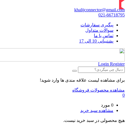
khalijconnector@gmail.com
021-66718795
پیگیری سفارشات
سوالات متداول
تماس با ما
پشتیبانی 10 الی 17
Login
Register
برای مشاهده لیست علاقه مندی ها وارد شوید!
مشاهده محصولات فروشگاه
0
0 مورد
مشاهده سبد خرید
هیچ محصولی در سبد خرید نیست.