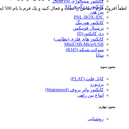
کانکتور مینیاتوری 2MM PH
کانکتور دزدگیری XH
لطفاً افزونه فرم 7 تماس را نصب و فعال کنید و یک فرم با نام 500 ایجاد کنید.
پین هدر
PHL-BOX-IDC
کانکتور هوزینگ
ترمینال فونیکس
دی کانکتور(D)
کانکتور های فلزی (نظامی)
MiniUSB-MicroUSB
سوکت شبکه (RJ45)
ساتا
ستون سوم
کابل فلت (FLAT)
بردبورد
کانکتور واتر پروف (Waterproof)
انواع بین راهی
ستون چهارم
روشنایی