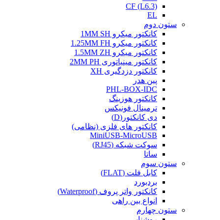
CF (L6.3)
EL
ستون دوم
کانکتور میکرو 1MM SH
کانکتور میکرو 1.25MM FH
کانکتور میکرو 1.5MM ZH
کانکتور مینیاتوری 2MM PH
کانکتور دزدگیری XH
پین هدر
PHL-BOX-IDC
کانکتور هوزینگ
ترمینال فونیکس
دی کانکتور(D)
کانکتور های فلزی (نظامی)
MiniUSB-MicroUSB
سوکت شبکه (RJ45)
ساتا
ستون سوم
کابل فلت (FLAT)
بردبورد
کانکتور واتر پروف (Waterproof)
انواع بین راهی
ستون چهارم
روشنایی