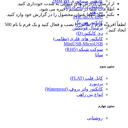
کانکتور مینیاتوری 2MM PH
از ارسال گزارش های متوالی به شدت خودداری کنید.
کانکتور دزدگیری XH
اطلاعات شما در سیستم ذخیره می شود.
پین هدر
نکته مهم: لطفا عنوان محصول را در گزارش خود وارد کنید.
PHL-BOX-IDC
کانکتور هوزینگ
لطفاً افزونه فرم 7 تماس را نصب و فعال کنید و یک فرم با نام 500
ترمینال فونیکس
ایجاد کنید.
دی کانکتور(D)
کانکتور های فلزی (نظامی)
MiniUSB-MicroUSB
سوکت شبکه (RJ45)
ساتا
ستون سوم
کابل فلت (FLAT)
بردبورد
کانکتور واتر پروف (Waterproof)
انواع بین راهی
ستون چهارم
روشنایی