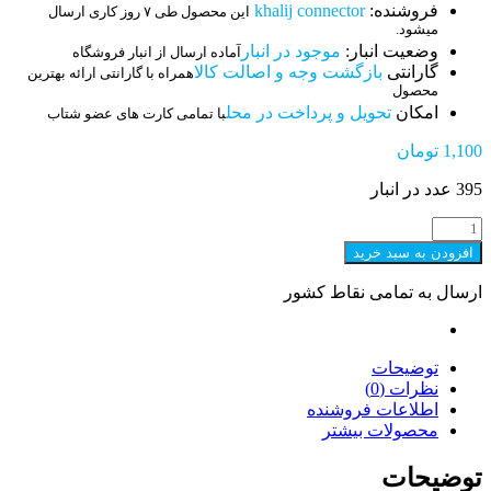
فروشنده:
khalij connector
این محصول طی ۷ روز کاری ارسال
میشود.
وضعیت انبار:
موجود در انبار
آماده ارسال از انبار فروشگاه
گارانتی
بازگشت وجه و اصالت کالا
همراه با گارانتی ارائه بهترین
محصول
امکان
تحویل و پرداخت در محل
با تمامی کارت های عضو شتاب
1,100
تومان
395 عدد در انبار
ای
تی
افزودن به سبد خرید
ایکس
(ATX)
ارسال به تمامی نقاط کشور
1*2
نر
رایت
عدد
توضیحات
نظرات (0)
اطلاعات فروشنده
محصولات بیشتر
توضیحات