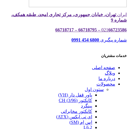
ایران
تهران، خیابان جمهوری، مرکز تجاری امجد، طبقه همکف،
شماره 9
021
66723586 – 66718795 – 66718717
شماره پیگیری
6800 454 0991
خدمات مشتریان
صفحه اصلی
وبلاگ
درباره ما
محصولات
ستون اول
پاور قفل دار (VH)
کانکتور (3/96) CH
پینگرد
کانکتور مخابراتی
ای تی ایکس (ATX)
اِس اِم (SM)
L6.2