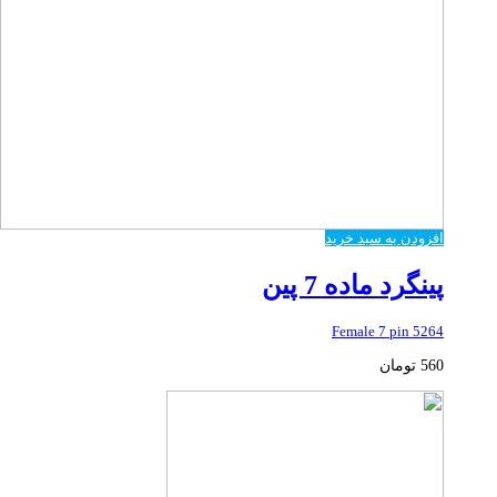
افزودن به سبد خرید
پینگرد ماده 7 پین
5264 Female 7 pin
560
تومان