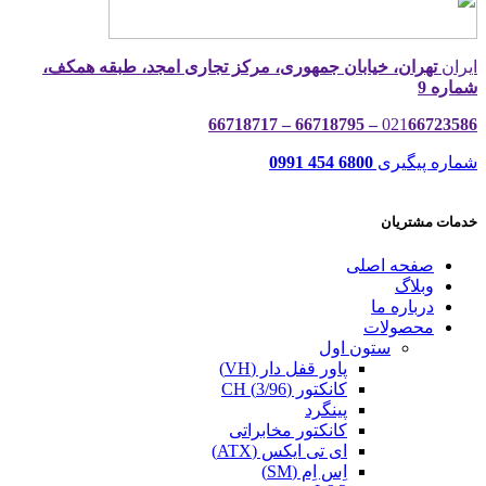
ایران
تهران، خیابان جمهوری، مرکز تجاری امجد، طبقه همکف،
شماره 9
021
66723586 – 66718795 – 66718717
شماره پیگیری
6800 454 0991
خدمات مشتریان
صفحه اصلی
وبلاگ
درباره ما
محصولات
ستون اول
پاور قفل دار (VH)
کانکتور (3/96) CH
پینگرد
کانکتور مخابراتی
ای تی ایکس (ATX)
اِس اِم (SM)