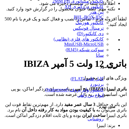
کانکتور مینیاتوری 2MM PH
اطلاعات شما در سیستم ذخیره می شود.
کانکتور دزدگیری XH
نکته مهم: لطفا عنوان محصول را در گزارش خود وارد کنید.
پین هدر
PHL-BOX-IDC
لطفاً افزونه فرم 7 تماس را نصب و فعال کنید و یک فرم با نام 500
کانکتور هوزینگ
ایجاد کنید.
ترمینال فونیکس
دی کانکتور(D)
کانکتور های فلزی (نظامی)
MiniUSB-MicroUSB
سوکت شبکه (RJ45)
ساتا
باتری 12 ولت 5 آمپر IBIZA
ستون سوم
ویژگی های این محصول
کابل فلت (FLAT)
بردبورد
باتری ایبیزا (IBIZA) پنج
آمپر
مناسب برای دزدگیر اماکن، یو پی
کانکتور واتر پروف (Waterproof)
اس، آسانسور و… به بازار عرضه شده است.
انواع بین راهی
این باتری حداقل
3 سال عمر مفید
دارد. از مهم‌ترین نقاط قوت این
ستون چهارم
باتری می‌توان به
با کیفیت بودن مواد به کار رفته داخل آن
نام برد.
باتری ایبیزا
ساخت ایران
بوده و پای ثابت اقلام دزدگیر اماکن است.
روشنایی
برند: ایبیزا