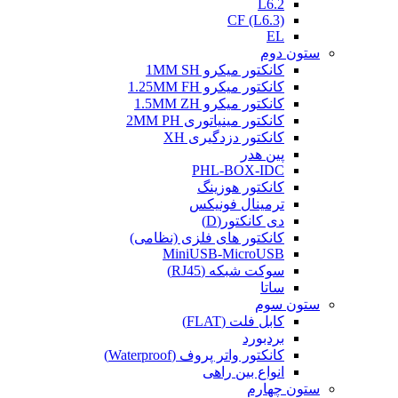
L6.2
CF (L6.3)
EL
ستون دوم
کانکتور میکرو 1MM SH
کانکتور میکرو 1.25MM FH
کانکتور میکرو 1.5MM ZH
کانکتور مینیاتوری 2MM PH
کانکتور دزدگیری XH
پین هدر
PHL-BOX-IDC
کانکتور هوزینگ
ترمینال فونیکس
دی کانکتور(D)
کانکتور های فلزی (نظامی)
MiniUSB-MicroUSB
سوکت شبکه (RJ45)
ساتا
ستون سوم
کابل فلت (FLAT)
بردبورد
کانکتور واتر پروف (Waterproof)
انواع بین راهی
ستون چهارم