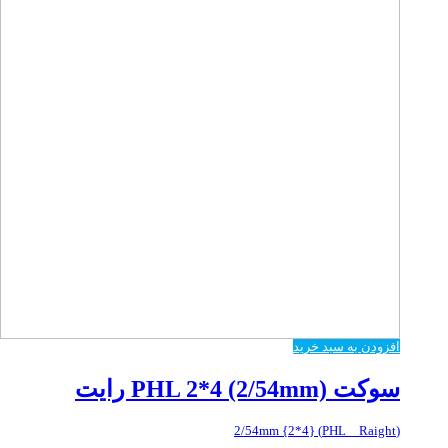
افزودن به سبد خرید
سوکت PHL 2*4 (2/54mm) رایت
(PHL _ Raight) {2*4} 2/54mm