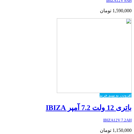
IBIZA12V 9AH
1,590,000
تومان
افزودن به سبد خرید
باتری 12 ولت 7.2 آمپر IBIZA
IBIZA12V 7.2AH
1,150,000
تومان