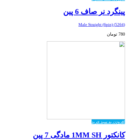
پینگرد نر صاف 6 پین
(5264) Male Straight (6pin)
780
تومان
افزودن به سبد خرید
کانکتور 1MM SH مادگی 7 پین