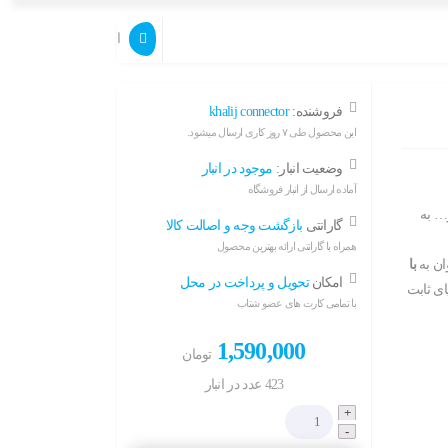
ارسال بازخورد برای ا
فروشنده:
khalij connector
این محصول طی ۷ روز کاری ارسال میشود.
وضعیت انبار:
موجود در انبار
آماده ارسال از انبار فروشگاه
… به
گارانتی
بازگشت وجه و اصالت کالا
همراه با گارانتی ارائه بهترین محصول
ان به
با
امکان
تحویل و پرداخت در محل
ای ثابت
با تمامی کارت های عضو شتاب
1,590,000
تومان
423 عدد در انبار