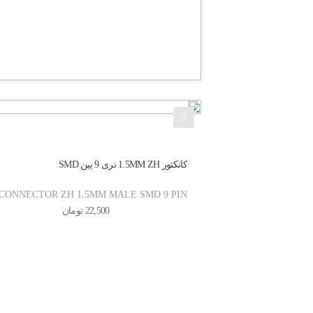
سوکت Box 2*8 (2/54mm) صاف
Box Straight 2*8 (2/54mm)
کانکتور 1.5MM ZH نری 9 پین SMD
برای اطلاع از قیمت ، تماس بگیرید
CONNECTOR ZH 1.5MM MALE SMD 9 PIN
22,500
تومان