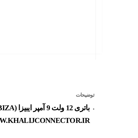
توضیحات
WWW.KHALIJCONNECTOR.IR مراجعه 