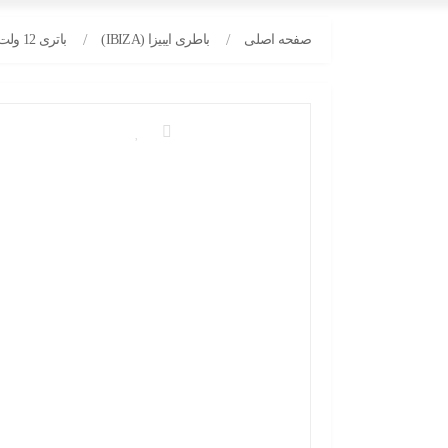
صفحه اصلی
باطری ایبیزا (IBIZA)
باتری 12 ولت 9 آمپر IBIZA