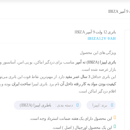
باتری 12 ولت 9 آمپر IBIZA
IBIZA12V 9AH
ویژگی های این محصول
باتری ایبیزا (IBIZA) نه
آمپر
مناسب برای دزدگیر اماکن، یو پی اس، آسانسور و
بازار عرضه شده است.
این باتری حداقل
3 سال عمر مفید
دارد. از مهم‌ترین نقاط قوت این باتری می‌تو
کیفیت بودن مواد به کار رفته داخل آن
نام برد. باتری ایبیزا
ساخت ایران
بوده و پ
اقلام دزدگیر اماکن است.
برند: ایبیزا
دسته بندی :
باطری ایبیزا (IBIZA)
این محصول دارای یک هفته ضمانت استرداد وجه است.
این یک محصول اورجینال ( اصل ) است.