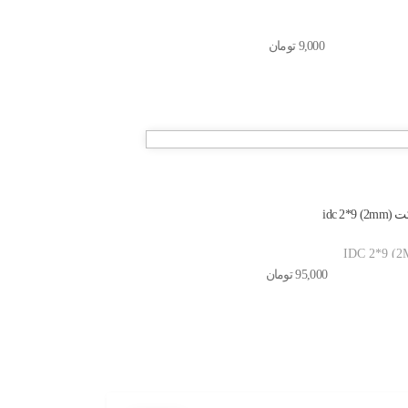
9,000
تومان
2mm) idc
IDC 2*9 (
95,000
تومان