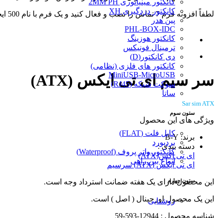
کانکتور مینیاتوری 2MM PH
کانکتور دزدگیری XH
لطفاً افزونه فرم 7 تماس را نصب و فعال کنید و یک فرم با نام 500 ایجاد کنید.
پین هدر
PHL-BOX-IDC
کانکتور هوزینگ
ترمینال فونیکس
دی کانکتور(D)
کانکتور های فلزی (نظامی)
MiniUSB-MicroUSB
سر سیم ای تی ایکس (ATX)
سوکت شبکه (RJ45)
ساتا
Sar sim ATX
ستون سوم
ویژگی های این محصول
کابل فلت (FLAT)
برند: B-Y
بردبورد
دسته بندی :
کانکتور واتر پروف (Waterproof)
ای تی اکس(ATX)
انواع بین راهی
ای تی ایکس (ATX) سرسیم
ستون چهارم
این محصول دارای یک هفته ضمانت استرداد وجه است.
این یک محصول اورجینال ( اصل ) است.
روشنایی
شناسه محصول : 12944-593-59