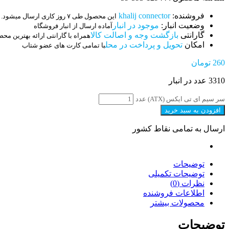
فروشنده:
khalij connector
این محصول طی ۷ روز کاری ارسال میشود.
وضعیت انبار:
موجود در انبار
آماده ارسال از انبار فروشگاه
گارانتی
بازگشت وجه و اصالت کالا
همراه با گارانتی ارائه بهترین مح
امکان
تحویل و پرداخت در محل
با تمامی کارت های عضو شتاب
260
تومان
3310 عدد در انبار
سر سیم ای تی ایکس (ATX) عدد
افزودن به سبد خرید
ارسال به تمامی نقاط کشور
توضیحات
توضیحات تکمیلی
نظرات (0)
اطلاعات فروشنده
محصولات بیشتر
توضیحات