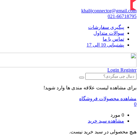
khalijconnector@gmail.com
021-66718795
پیگیری سفارشات
سوالات متداول
تماس با ما
پشتیبانی 10 الی 17
Login
Register
برای مشاهده لیست علاقه مندی ها وارد شوید!
مشاهده محصولات فروشگاه
0
0 مورد
مشاهده سبد خرید
هیچ محصولی در سبد خرید نیست.