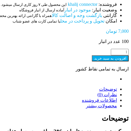
فروشنده:
khalij connector
این محصول طی ۷ روز کاری ارسال میشود.
وضعیت انبار:
موجود در انبار
آماده ارسال از انبار فروشگاه
گارانتی
بازگشت وجه و اصالت کالا
همراه با گارانتی ارائه بهترین مح
امکان
تحویل و پرداخت در محل
با تمامی کارت های عضو شتاب
7,000
تومان
100 عدد در انبار
سوکت
روبردی
افزودن به سبد خرید
دیتا
ماینر
ارسال به تمامی نقاط کشور
6*2
صاف
عدد
توضیحات
نظرات (0)
اطلاعات فروشنده
محصولات بیشتر
توضیحات