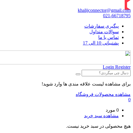
khalijconnector@gmail.com
021-66718795
پیگیری سفارشات
سوالات متداول
تماس با ما
پشتیبانی 10 الی 17
Login
Register
برای مشاهده لیست علاقه مندی ها وارد شوید!
مشاهده محصولات فروشگاه
0
0 مورد
مشاهده سبد خرید
هیچ محصولی در سبد خرید نیست.