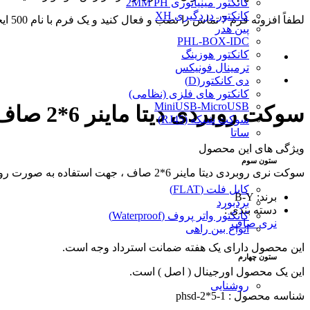
کانکتور مینیاتوری 2MM PH
کانکتور دزدگیری XH
لطفاً افزونه فرم 7 تماس را نصب و فعال کنید و یک فرم با نام 500 ایجاد کنید.
پین هدر
PHL-BOX-IDC
کانکتور هوزینگ
ترمینال فونیکس
دی کانکتور(D)
کانکتور های فلزی (نظامی)
MiniUSB-MicroUSB
سوکت روبردی دیتا ماینر 6*2 صاف
سوکت شبکه (RJ45)
ساتا
ویژگی های این محصول
ستون سوم
سوکت نری روبردی دیتا ماینر 6*2 صاف ، جهت استفاده به صورت روبردی برای اتصال کابل فلت ماینر.
کابل فلت (FLAT)
برند: B-Y
بردبورد
دسته بندی :
کانکتور واتر پروف (Waterproof)
نری صاف
انواع بین راهی
این محصول دارای یک هفته ضمانت استرداد وجه است.
ستون چهارم
این یک محصول اورجینال ( اصل ) است.
روشنایی
شناسه محصول : phsd-2*5-1