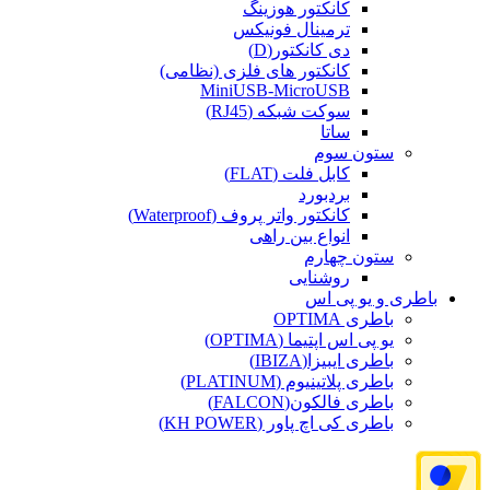
کانکتور هوزینگ
ترمینال فونیکس
دی کانکتور(D)
کانکتور های فلزی (نظامی)
MiniUSB-MicroUSB
سوکت شبکه (RJ45)
ساتا
ستون سوم
کابل فلت (FLAT)
بردبورد
کانکتور واتر پروف (Waterproof)
انواع بین راهی
ستون چهارم
روشنایی
باطری و یو پی اس
باطری OPTIMA
یو پی اس اپتیما (OPTIMA)
باطری ایبیزا(IBIZA)
باطری پلاتینیوم (PLATINUM)
باطری فالکون(FALCON)
باطری کی اچ پاور (KH POWER)