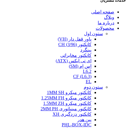
خدمات مشتریان
صفحه اصلی
وبلاگ
درباره ما
محصولات
ستون اول
پاور قفل دار (VH)
کانکتور (3/96) CH
پینگرد
کانکتور مخابراتی
ای تی ایکس (ATX)
اِس اِم (SM)
L6.2
CF (L6.3)
EL
ستون دوم
کانکتور میکرو 1MM SH
کانکتور میکرو 1.25MM FH
کانکتور میکرو 1.5MM ZH
کانکتور مینیاتوری 2MM PH
کانکتور دزدگیری XH
پین هدر
PHL-BOX-IDC