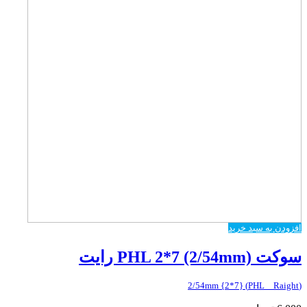
افزودن به سبد خرید
سوکت PHL 2*7 (2/54mm) رایت
(PHL _ Raight) {2*7} 2/54mm