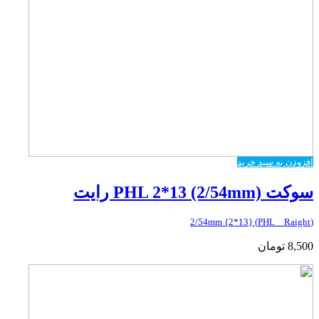
افزودن به سبد خرید
سوکت PHL 2*13 (2/54mm) رایت
(PHL _ Raight) {2*13} 2/54mm
8,500
تومان