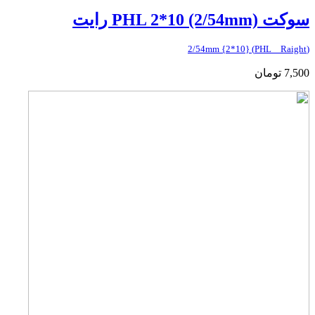
سوکت PHL 2*10 (2/54mm) رایت
(PHL _ Raight) {2*10} 2/54mm
7,500
تومان