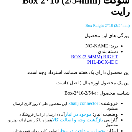
سوکت Box 2*10 (2/54mm)
رایت
Box Raight 2*10 (2/54mm)
ویژگی های این محصول
برند: NO-NAME
دسته بندی :
BOX (2.54MM) RIGHT
PHL-BOX-IDC
این محصول دارای یک هفته ضمانت استرداد وجه است.
این یک محصول اورجینال ( اصل ) است.
شناسه محصول : Box-2*10-2/54-r
فروشنده:
khalij connector
این محصول طی ۷ روز کاری ارسال
میشود.
وضعیت انبار:
موجود در انبار
آماده ارسال از انبار فروشگاه
گارانتی
بازگشت وجه و اصالت کالا
همراه با گارانتی ارائه بهترین
محصول
امکان
تحویل و پرداخت در محل
با تمامی کارت های عضو شتاب