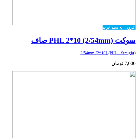
افزودن به سبد خرید
سوکت PHL 2*10 (2/54mm) صاف
(PHL _ Straight) {2*10} 2/54mm
7,000
تومان