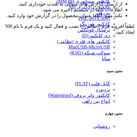
کانکتور مینیاتوری 2MM PH
از ارسال گزارش های متوالی به شدت خودداری کنید.
کانکتور دزدگیری XH
اطلاعات شما در سیستم ذخیره می شود.
پین هدر
نکته مهم: لطفا عنوان محصول را در گزارش خود وارد کنید.
PHL-BOX-IDC
کانکتور هوزینگ
لطفاً افزونه فرم 7 تماس را نصب و فعال کنید و یک فرم با نام 500
ترمینال فونیکس
ایجاد کنید.
دی کانکتور(D)
کانکتور های فلزی (نظامی)
MiniUSB-MicroUSB
سوکت شبکه (RJ45)
ساتا
ستون سوم
کابل فلت (FLAT)
بردبورد
کانکتور واتر پروف (Waterproof)
انواع بین راهی
ستون چهارم
روشنایی