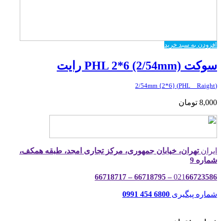
افزودن به سبد خرید
سوکت PHL 2*6 (2/54mm) رایت
(PHL _ Raight) {2*6} 2/54mm
8,000
تومان
ایران
تهران، خیابان جمهوری، مرکز تجاری امجد، طبقه همکف،
شماره 9
021
66723586 – 66718795 – 66718717
شماره پیگیری
6800 454 0991