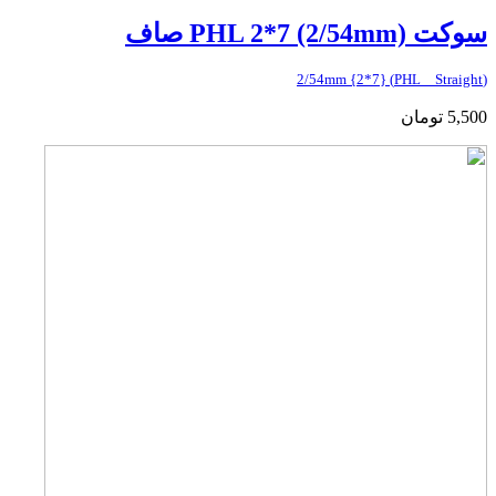
سوکت PHL 2*7 (2/54mm) صاف
(PHL _ Straight) {2*7} 2/54mm
5,500
تومان