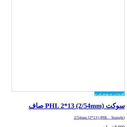
افزودن به سبد خرید
سوکت PHL 2*13 (2/54mm) صاف
(PHL _ Straight) {2*13} 2/54mm