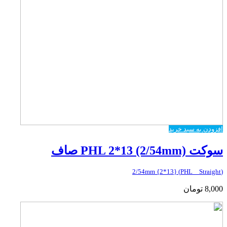
افزودن به سبد خرید
سوکت PHL 2*13 (2/54mm) صاف
(PHL _ Straight) {2*13} 2/54mm
8,000
تومان