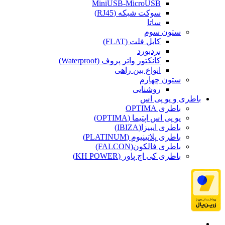
MiniUSB-MicroUSB
سوکت شبکه (RJ45)
ساتا
ستون سوم
کابل فلت (FLAT)
بردبورد
کانکتور واتر پروف (Waterproof)
انواع بین راهی
ستون چهارم
روشنایی
باطری و یو پی اس
باطری OPTIMA
یو پی اس اپتیما (OPTIMA)
باطری ایبیزا(IBIZA)
باطری پلاتینیوم (PLATINUM)
باطری فالکون(FALCON)
باطری کی اچ پاور (KH POWER)