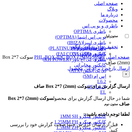
صفحه اصلی
وبلاگ
درباره ما
محصولات
باطری و یو پی اس
باطری OPTIMA
ستون اول
یو پی اس اپتیما (OPTIMA)
باطری ایبیزا(IBIZA)
تخفیف های شگفت انگیز
پاور قفل دار (VH)
باطری پلاتینیوم (PLATINUM)
کانکتور (3/96) CH
باطری فالکون(FALCON)
صفحه اصلی
BOX (2MM) Stright
PHL-BOX-IDC
سوکت Box 2*7
پینگرد
باطری کی اچ پاور (KH POWER)
(2mm) صاف
کانکتور مخابراتی
ارسال بازخورد برای این محصول
ای تی ایکس (ATX)
×
اِس اِم (SM)
L6.2
ارسال گزارش برای سوکت Box 2*7 (2mm) صاف
CF (L6.3)
EL
شما در حال ارسال گزارش برای محصول
سوکت Box 2*7 (2mm)
صاف
ستون دوم
لطفا توجه داشته باشید::
کانکتور میکرو 1MM SH
کانکتور میکرو 1.25MM FH
قبل از ارسال گزارش حتما صحت گزارش خود را بررسی
کانکتور میکرو 1.5MM ZH
کنید.