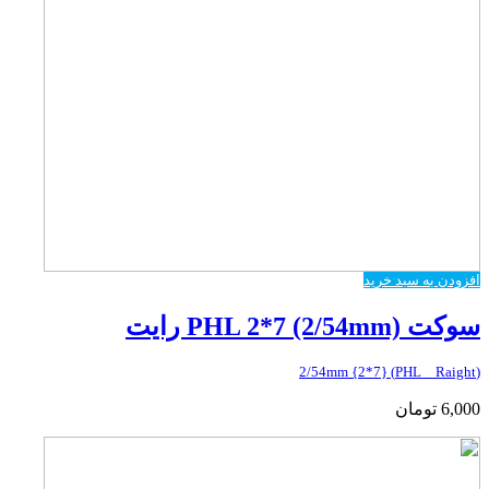
افزودن به سبد خرید
سوکت PHL 2*7 (2/54mm) رایت
(PHL _ Raight) {2*7} 2/54mm
6,000
تومان