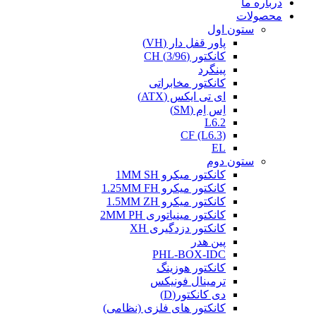
درباره ما
محصولات
ستون اول
پاور قفل دار (VH)
کانکتور (3/96) CH
پینگرد
کانکتور مخابراتی
ای تی ایکس (ATX)
اِس اِم (SM)
L6.2
CF (L6.3)
EL
ستون دوم
کانکتور میکرو 1MM SH
کانکتور میکرو 1.25MM FH
کانکتور میکرو 1.5MM ZH
کانکتور مینیاتوری 2MM PH
کانکتور دزدگیری XH
پین هدر
PHL-BOX-IDC
کانکتور هوزینگ
ترمینال فونیکس
دی کانکتور(D)
کانکتور های فلزی (نظامی)