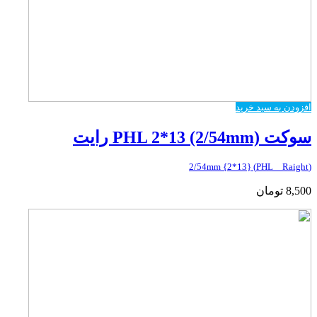
افزودن به سبد خرید
سوکت PHL 2*13 (2/54mm) رایت
(PHL _ Raight) {2*13} 2/54mm
8,500
تومان