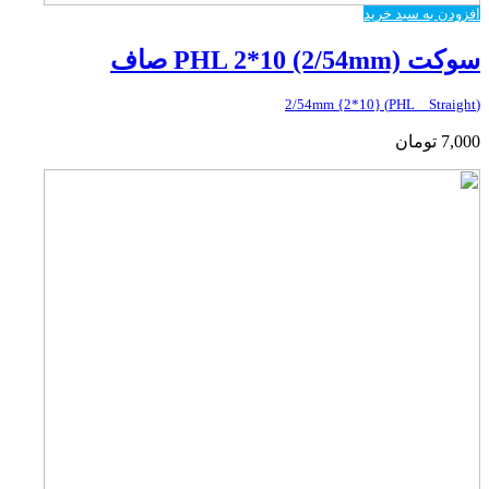
افزودن به سبد خرید
سوکت PHL 2*10 (2/54mm) صاف
(PHL _ Straight) {2*10} 2/54mm
7,000
تومان