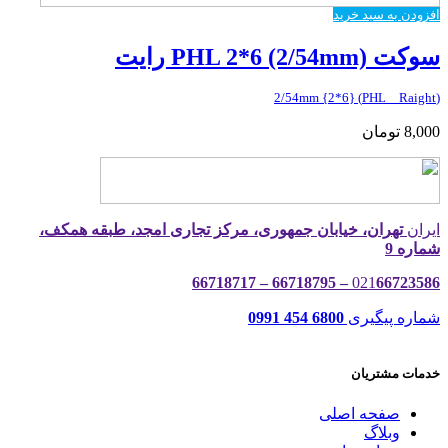
افزودن به سبد خرید
سوکت PHL 2*6 (2/54mm) رایت
(PHL _ Raight) {2*6} 2/54mm
8,000
تومان
ایران
تهران، خیابان جمهوری، مرکز تجاری امجد، طبقه همکف،
شماره 9
021
66723586 – 66718795 – 66718717
شماره پیگیری
6800 454 0991
خدمات مشتریان
صفحه اصلی
وبلاگ