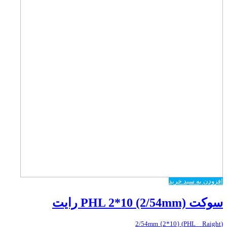
افزودن به سبد خرید
سوکت PHL 2*10 (2/54mm) رایت
(PHL _ Raight) {2*10} 2/54mm