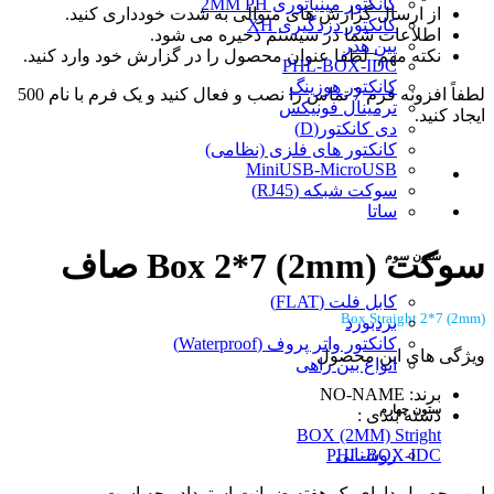
کانکتور مینیاتوری 2MM PH
از ارسال گزارش های متوالی به شدت خودداری کنید.
کانکتور دزدگیری XH
اطلاعات شما در سیستم ذخیره می شود.
پین هدر
نکته مهم: لطفا عنوان محصول را در گزارش خود وارد کنید.
PHL-BOX-IDC
کانکتور هوزینگ
لطفاً افزونه فرم 7 تماس را نصب و فعال کنید و یک فرم با نام 500
ترمینال فونیکس
ایجاد کنید.
دی کانکتور(D)
کانکتور های فلزی (نظامی)
MiniUSB-MicroUSB
سوکت شبکه (RJ45)
ساتا
سوکت Box 2*7 (2mm) صاف
ستون سوم
کابل فلت (FLAT)
Box Straight 2*7 (2mm)
بردبورد
کانکتور واتر پروف (Waterproof)
ویژگی های این محصول
انواع بین راهی
برند: NO-NAME
ستون چهارم
دسته بندی :
BOX (2MM) Stright
روشنایی
PHL-BOX-IDC
این محصول دارای یک هفته ضمانت استرداد وجه است.