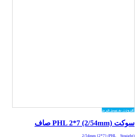
افزودن به سبد خرید
سوکت PHL 2*7 (2/54mm) صاف
(PHL _ Straight) {2*7} 2/54mm