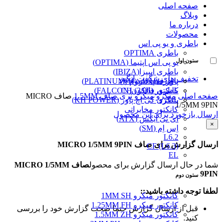
صفحه اصلی
وبلاگ
درباره ما
محصولات
باطری و یو پی اس
باطری OPTIMA
ستون اول
یو پی اس اپتیما (OPTIMA)
باطری ایبیزا(IBIZA)
تخفیف های شگفت انگیز
پاور قفل دار (VH)
باطری پلاتینیوم (PLATINUM)
کانکتور (3/96) CH
باطری فالکون(FALCON)
صفحه اصلی
میکرو
میکرو نری صاف 1.5MM
صاف MICRO
پینگرد
باطری کی اچ پاور (KH POWER)
1/5MM 9PIN
کانکتور مخابراتی
ارسال بازخورد برای این محصول
ای تی ایکس (ATX)
×
اِس اِم (SM)
L6.2
ارسال گزارش برای صاف MICRO 1/5MM 9PIN
CF (L6.3)
EL
شما در حال ارسال گزارش برای محصول
صاف MICRO 1/5MM
9PIN
ستون دوم
لطفا توجه داشته باشید::
کانکتور میکرو 1MM SH
کانکتور میکرو 1.25MM FH
قبل از ارسال گزارش حتما صحت گزارش خود را بررسی
کانکتور میکرو 1.5MM ZH
کنید.