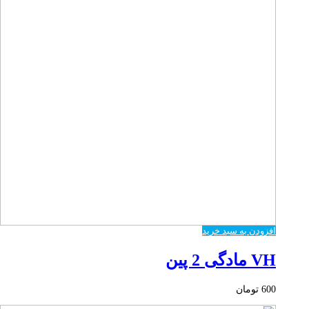
افزودن به سبد خرید
VH مادگی 2 پین
600
تومان