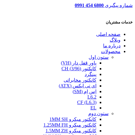
شماره پیگیری
6800 454 0991
خدمات مشتریان
صفحه اصلی
وبلاگ
درباره ما
محصولات
ستون اول
پاور قفل دار (VH)
کانکتور (3/96) CH
پینگرد
کانکتور مخابراتی
ای تی ایکس (ATX)
اِس اِم (SM)
L6.2
CF (L6.3)
EL
ستون دوم
کانکتور میکرو 1MM SH
کانکتور میکرو 1.25MM FH
کانکتور میکرو 1.5MM ZH