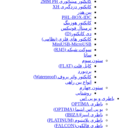
کانکتور مینیاتوری 2MM PH
کانکتور دزدگیری XH
پین هدر
PHL-BOX-IDC
کانکتور هوزینگ
ترمینال فونیکس
دی کانکتور(D)
کانکتور های فلزی (نظامی)
MiniUSB-MicroUSB
سوکت شبکه (RJ45)
ساتا
ستون سوم
کابل فلت (FLAT)
بردبورد
کانکتور واتر پروف (Waterproof)
انواع بین راهی
ستون چهارم
روشنایی
باطری و یو پی اس
باطری OPTIMA
یو پی اس اپتیما (OPTIMA)
باطری ایبیزا(IBIZA)
باطری پلاتینیوم (PLATINUM)
باطری فالکون(FALCON)