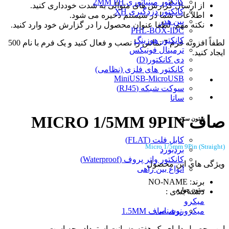
کانکتور مینیاتوری 2MM PH
از ارسال گزارش های متوالی به شدت خودداری کنید.
کانکتور دزدگیری XH
اطلاعات شما در سیستم ذخیره می شود.
پین هدر
نکته مهم: لطفا عنوان محصول را در گزارش خود وارد کنید.
PHL-BOX-IDC
کانکتور هوزینگ
لطفاً افزونه فرم 7 تماس را نصب و فعال کنید و یک فرم با نام 500
ترمینال فونیکس
ایجاد کنید.
دی کانکتور(D)
کانکتور های فلزی (نظامی)
MiniUSB-MicroUSB
سوکت شبکه (RJ45)
ساتا
صاف MICRO 1/5MM 9PIN
ستون سوم
کابل فلت (FLAT)
Micro 1/5mm 9Pin (Straight)
بردبورد
کانکتور واتر پروف (Waterproof)
ویژگی های این محصول
انواع بین راهی
برند: NO-NAME
ستون چهارم
دسته بندی :
میکرو
روشنایی
میکرو نری صاف 1.5MM
این محصول دارای یک هفته ضمانت استرداد وجه است.