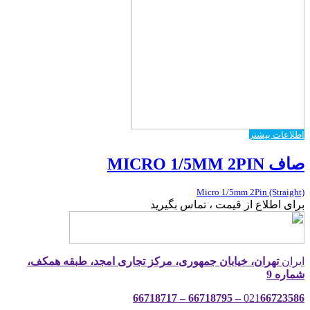
اطلاعات بیشتر
صاف MICRO 1/5MM 2PIN
Micro 1/5mm 2Pin (Straight)
برای اطلاع از قیمت ، تماس بگیرید
ایران
تهران، خیابان جمهوری، مرکز تجاری امجد، طبقه همکف،
شماره 9
021
66723586 – 66718795 – 66718717