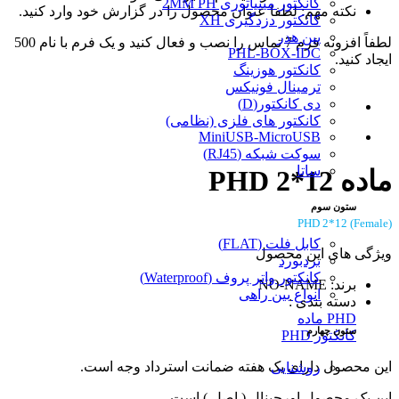
کانکتور مینیاتوری 2MM PH
نکته مهم: لطفا عنوان محصول را در گزارش خود وارد کنید.
کانکتور دزدگیری XH
پین هدر
لطفاً افزونه فرم 7 تماس را نصب و فعال کنید و یک فرم با نام 500
PHL-BOX-IDC
ایجاد کنید.
کانکتور هوزینگ
ترمینال فونیکس
دی کانکتور(D)
کانکتور های فلزی (نظامی)
MiniUSB-MicroUSB
سوکت شبکه (RJ45)
ساتا
ماده PHD 2*12
ستون سوم
PHD 2*12 (Female)
کابل فلت (FLAT)
ویژگی های این محصول
بردبورد
کانکتور واتر پروف (Waterproof)
برند: NO-NAME
انواع بین راهی
دسته بندی :
PHD ماده
ستون چهارم
کانکتور PHD
این محصول دارای یک هفته ضمانت استرداد وجه است.
روشنایی
این یک محصول اورجینال ( اصل ) است.