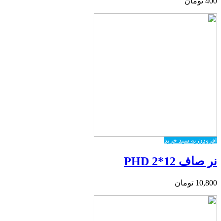
400
تومان
افزودن به سبد خرید
نر صاف PHD 2*12
10,800
تومان