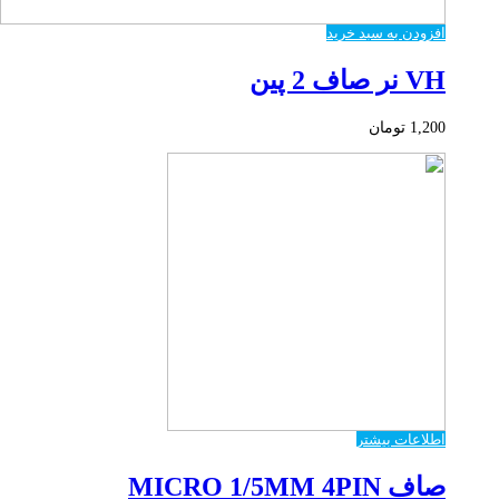
افزودن به سبد خرید
VH نر صاف 2 پین
1,200
تومان
اطلاعات بیشتر
صاف MICRO 1/5MM 4PIN