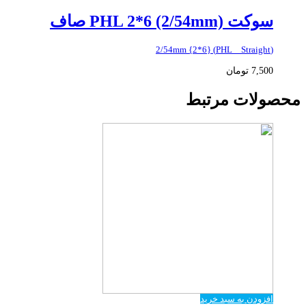
سوکت PHL 2*6 (2/54mm) صاف
(PHL _ Straight) {2*6} 2/54mm
7,500
تومان
محصولات مرتبط
افزودن به سبد خرید