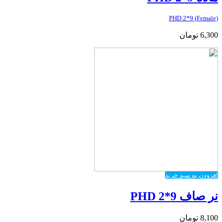
PHD 2*9 (Female)
6,300
تومان
افزودن به سبد خرید
نر صاف PHD 2*9
8,100
تومان