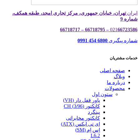
ایران
تهران، خیابان جمهوری، مرکز تجاری امجد، طبقه همکف،
شماره 9
021
66723586 – 66718795 – 66718717
شماره پیگیری
6800 454 0991
خدمات مشتریان
صفحه اصلی
وبلاگ
درباره ما
محصولات
ستون اول
پاور قفل دار (VH)
کانکتور (3/96) CH
پینگرد
کانکتور مخابراتی
ای تی ایکس (ATX)
اِس اِم (SM)
L6.2