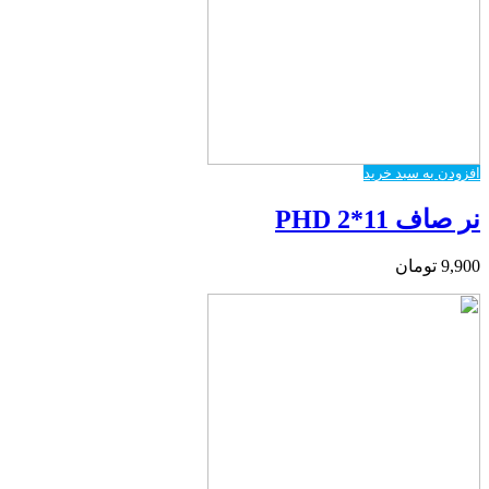
افزودن به سبد خرید
نر صاف PHD 2*11
9,900
تومان