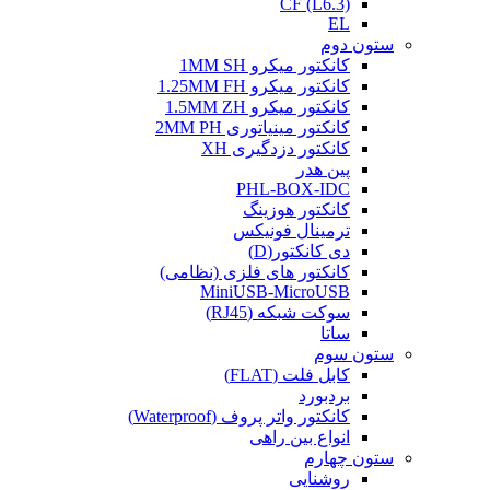
CF (L6.3)
EL
ستون دوم
کانکتور میکرو 1MM SH
کانکتور میکرو 1.25MM FH
کانکتور میکرو 1.5MM ZH
کانکتور مینیاتوری 2MM PH
کانکتور دزدگیری XH
پین هدر
PHL-BOX-IDC
کانکتور هوزینگ
ترمینال فونیکس
دی کانکتور(D)
کانکتور های فلزی (نظامی)
MiniUSB-MicroUSB
سوکت شبکه (RJ45)
ساتا
ستون سوم
کابل فلت (FLAT)
بردبورد
کانکتور واتر پروف (Waterproof)
انواع بین راهی
ستون چهارم
روشنایی