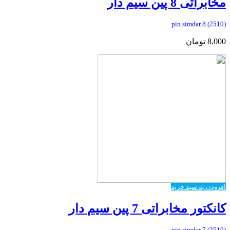
مخابراتی 8 پین سیم دار
(2510) 8 pin simdar
8,000
تومان
افزودن به سبد خرید
کانکتور مخابراتی 7 پین سیم دار
(2510) 7 pin simdar