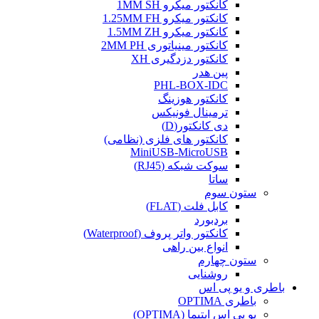
کانکتور میکرو 1MM SH
کانکتور میکرو 1.25MM FH
کانکتور میکرو 1.5MM ZH
کانکتور مینیاتوری 2MM PH
کانکتور دزدگیری XH
پین هدر
PHL-BOX-IDC
کانکتور هوزینگ
ترمینال فونیکس
دی کانکتور(D)
کانکتور های فلزی (نظامی)
MiniUSB-MicroUSB
سوکت شبکه (RJ45)
ساتا
ستون سوم
کابل فلت (FLAT)
بردبورد
کانکتور واتر پروف (Waterproof)
انواع بین راهی
ستون چهارم
روشنایی
باطری و یو پی اس
باطری OPTIMA
یو پی اس اپتیما (OPTIMA)