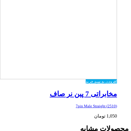
افزودن به سبد خرید
مخابراتی 7 پین نر صاف
(2510) 7pin Male Straight
1,050
تومان
محصولات مشابه