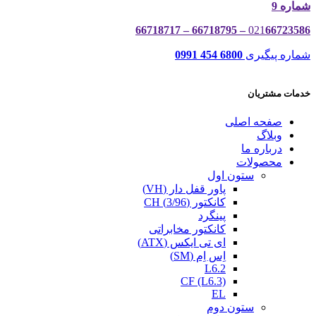
شماره 9
021
66723586 – 66718795 – 66718717
شماره پیگیری
6800 454 0991
خدمات مشتریان
صفحه اصلی
وبلاگ
درباره ما
محصولات
ستون اول
پاور قفل دار (VH)
کانکتور (3/96) CH
پینگرد
کانکتور مخابراتی
ای تی ایکس (ATX)
اِس اِم (SM)
L6.2
CF (L6.3)
EL
ستون دوم