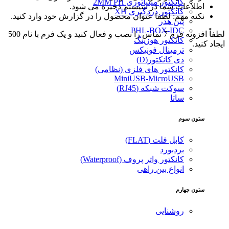
کانکتور مینیاتوری 2MM PH
اطلاعات شما در سیستم ذخیره می شود.
کانکتور دزدگیری XH
نکته مهم: لطفا عنوان محصول را در گزارش خود وارد کنید.
پین هدر
PHL-BOX-IDC
لطفاً افزونه فرم 7 تماس را نصب و فعال کنید و یک فرم با نام 500
کانکتور هوزینگ
ایجاد کنید.
ترمینال فونیکس
دی کانکتور(D)
کانکتور های فلزی (نظامی)
MiniUSB-MicroUSB
سوکت شبکه (RJ45)
ساتا
ستون سوم
کابل فلت (FLAT)
بردبورد
کانکتور واتر پروف (Waterproof)
انواع بین راهی
ستون چهارم
روشنایی