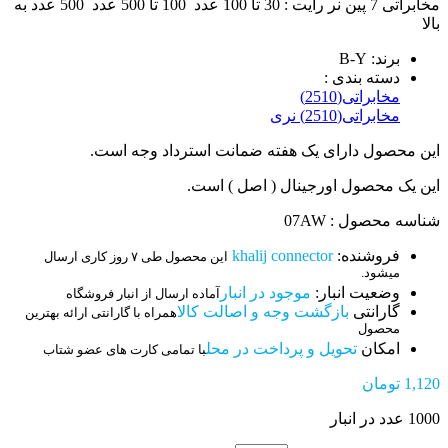
مخابراتی 7 پین نر رایت : 30 تا 100 عدد 100 تا 500 عدد 500 عدد به
بالا
برند: B-Y
دسته بندی :
مخابراتی(2510)
مخابراتی(2510) نری
این محصول دارای یک هفته ضمانت استرداد وجه است.
این یک محصول اورجینال ( اصل ) است.
شناسه محصول : 07AW
فروشنده:
khalij connector
این محصول طی ۷ روز کاری ارسال
میشود.
وضعیت انبار:
موجود در انبار
آماده ارسال از انبار فروشگاه
گارانتی
بازگشت وجه و اصالت کالا
همراه با گارانتی ارائه بهترین
محصول
امکان
تحویل و پرداخت در محل
با تمامی کارت های عضو شتاب
1,120
تومان
1000 عدد در انبار