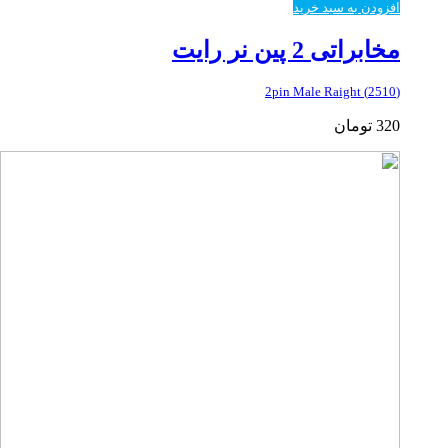
افزودن به سبد خرید
مخابراتی 2 پین نر رایت
(2510) 2pin Male Raight
320
تومان