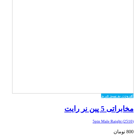
افزودن به سبد خرید
مخابراتی 5 پین نر رایت
(2510) 5pin Male Raight
800
تومان