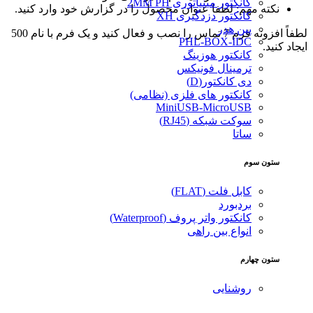
کانکتور مینیاتوری 2MM PH
نکته مهم: لطفا عنوان محصول را در گزارش خود وارد کنید.
کانکتور دزدگیری XH
پین هدر
لطفاً افزونه فرم 7 تماس را نصب و فعال کنید و یک فرم با نام 500
PHL-BOX-IDC
ایجاد کنید.
کانکتور هوزینگ
ترمینال فونیکس
دی کانکتور(D)
کانکتور های فلزی (نظامی)
MiniUSB-MicroUSB
سوکت شبکه (RJ45)
ساتا
ستون سوم
کابل فلت (FLAT)
بردبورد
کانکتور واتر پروف (Waterproof)
انواع بین راهی
ستون چهارم
روشنایی