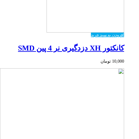
افزودن به سبد خرید
کانکتور XH دزدگیری نر 4 پین SMD
10,000
تومان