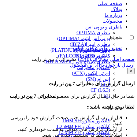
صفحه اصلی
وبلاگ
درباره ما
محصولات
باطری و یو پی اس
باطری OPTIMA
ستون اول
یو پی اس اپتیما (OPTIMA)
باطری ایبیزا(IBIZA)
تخفیف های شگفت انگیز
پاور قفل دار (VH)
باطری پلاتینیوم (PLATINUM)
کانکتور (3/96) CH
باطری فالکون(FALCON)
صفحه اصلی
مخابراتی(2510)
مخابراتی 7 پین نر رایت
پینگرد
باطری کی اچ پاور (KH POWER)
ارسال بازخورد برای این محصول
کانکتور مخابراتی
×
ای تی ایکس (ATX)
اِس اِم (SM)
ارسال گزارش برای مخابراتی 7 پین نر رایت
L6.2
CF (L6.3)
EL
شما در حال ارسال گزارش برای محصول
مخابراتی 7 پین نر رایت
لطفا توجه داشته باشید::
ستون دوم
قبل از ارسال گزارش حتما صحت گزارش خود را بررسی
کانکتور میکرو 1MM SH
کنید.
کانکتور میکرو 1.25MM FH
از ارسال گزارش های متوالی به شدت خودداری کنید.
کانکتور میکرو 1.5MM ZH
اطلاعات شما در سیستم ذخیره می شود.