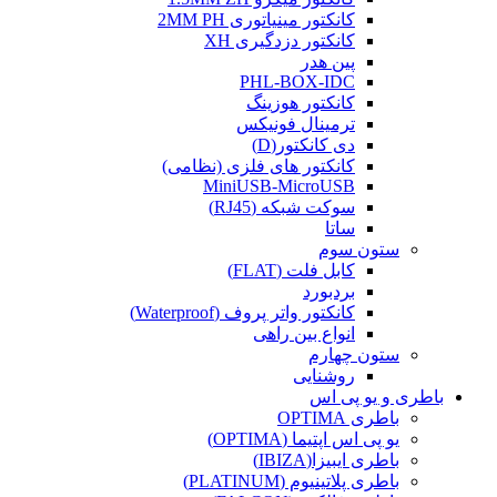
کانکتور مینیاتوری 2MM PH
کانکتور دزدگیری XH
پین هدر
PHL-BOX-IDC
کانکتور هوزینگ
ترمینال فونیکس
دی کانکتور(D)
کانکتور های فلزی (نظامی)
MiniUSB-MicroUSB
سوکت شبکه (RJ45)
ساتا
ستون سوم
کابل فلت (FLAT)
بردبورد
کانکتور واتر پروف (Waterproof)
انواع بین راهی
ستون چهارم
روشنایی
باطری و یو پی اس
باطری OPTIMA
یو پی اس اپتیما (OPTIMA)
باطری ایبیزا(IBIZA)
باطری پلاتینیوم (PLATINUM)