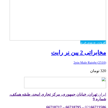
افزودن به سبد خرید
مخابراتی 2 پین نر رایت
(2510) 2pin Male Raight
320
تومان
ایران
تهران، خیابان جمهوری، مرکز تجاری امجد، طبقه همکف،
شماره 9
021
66723586 – 66718795 – 66718717