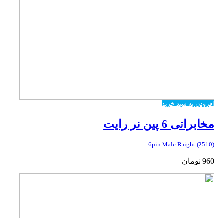
افزودن به سبد خرید
مخابراتی 6 پین نر رایت
(2510) 6pin Male Raight
960
تومان