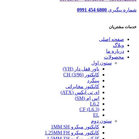
شماره پیگیری
6800 454 0991
خدمات مشتریان
صفحه اصلی
وبلاگ
درباره ما
محصولات
ستون اول
پاور قفل دار (VH)
کانکتور (3/96) CH
پینگرد
کانکتور مخابراتی
ای تی ایکس (ATX)
اِس اِم (SM)
L6.2
CF (L6.3)
EL
ستون دوم
کانکتور میکرو 1MM SH
کانکتور میکرو 1.25MM FH
کانکتور میکرو 1.5MM ZH