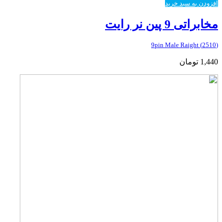
افزودن به سبد خرید
مخابراتی 9 پین نر رایت
(2510) 9pin Male Raight
1,440
تومان