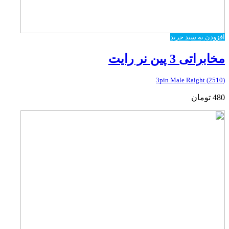
افزودن به سبد خرید
مخابراتی 3 پین نر رایت
(2510) 3pin Male Raight
480
تومان