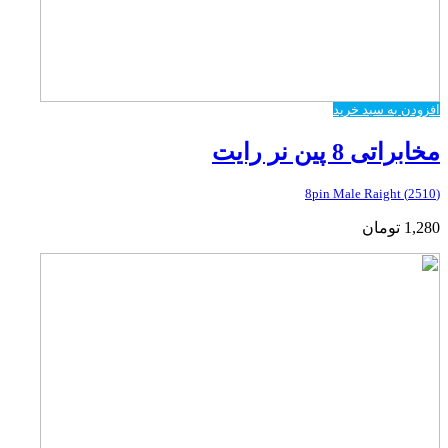
افزودن به سبد خرید
مخابراتی 8 پین نر رایت
(2510) 8pin Male Raight
1,280
تومان