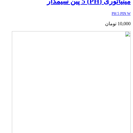
مینیاتوری (PH) 5 پین سیمدار
PH 5 PIN W
10,000
تومان