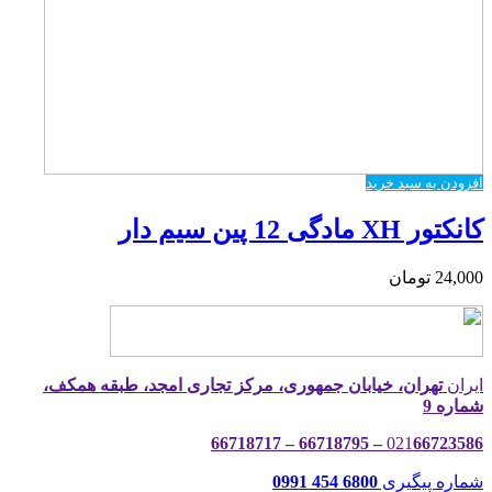
افزودن به سبد خرید
کانکتور XH مادگی 12 پین سیم دار
24,000
تومان
ایران
تهران، خیابان جمهوری، مرکز تجاری امجد، طبقه همکف،
شماره 9
021
66723586 – 66718795 – 66718717
شماره پیگیری
6800 454 0991