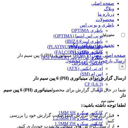
صفحه اصلی
وبلاگ
درباره ما
محصولات
باطری و یو پی اس
باطری OPTIMA
ستون اول
یو پی اس اپتیما (OPTIMA)
باطری ایبیزا(IBIZA)
تخفیف های شگفت انگیز
پاور قفل دار (VH)
باطری پلاتینیوم (PLATINUM)
کانکتور (3/96) CH
باطری فالکون(FALCON)
صفحه اصلی
سِهِی (SEHEY)
مینیاتوری (PH) 6 پین سیم دار
پینگرد
باطری کی اچ پاور (KH POWER)
ارسال بازخورد برای این محصول
کانکتور مخابراتی
×
ای تی ایکس (ATX)
اِس اِم (SM)
ارسال گزارش برای مینیاتوری (PH) 6 پین سیم دار
L6.2
CF (L6.3)
EL
شما در حال ارسال گزارش برای محصول
مینیاتوری (PH) 6 پین سیم
دار
ستون دوم
لطفا توجه داشته باشید::
کانکتور میکرو 1MM SH
قبل از ارسال گزارش حتما صحت گزارش خود را بررسی
کانکتور میکرو 1.25MM FH
کنید.
کانکتور میکرو 1.5MM ZH
از ارسال گزارش های متوالی به شدت خودداری کنید.