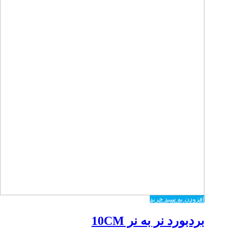
افزودن به سبد خرید
بردبورد نر به نر 10CM