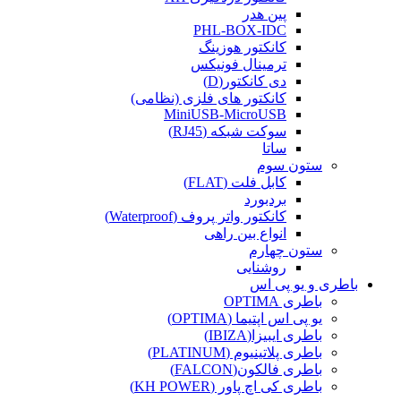
پین هدر
PHL-BOX-IDC
کانکتور هوزینگ
ترمینال فونیکس
دی کانکتور(D)
کانکتور های فلزی (نظامی)
MiniUSB-MicroUSB
سوکت شبکه (RJ45)
ساتا
ستون سوم
کابل فلت (FLAT)
بردبورد
کانکتور واتر پروف (Waterproof)
انواع بین راهی
ستون چهارم
روشنایی
باطری و یو پی اس
باطری OPTIMA
یو پی اس اپتیما (OPTIMA)
باطری ایبیزا(IBIZA)
باطری پلاتینیوم (PLATINUM)
باطری فالکون(FALCON)
باطری کی اچ پاور (KH POWER)