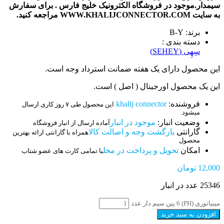
سیمدار.موجود در فروشگاه الکترونیک خلیج فارس . برای سفارش
به سایت WWW.KHALIJCONNECTOR.COM مراجعه کنید.
برند: B-Y
دسته بندی :
سِهِی (SEHEY)
این محصول دارای یک هفته ضمانت استرداد وجه است.
این یک محصول اورجینال ( اصل ) است.
فروشنده:
khalij connector
این محصول طی ۷ روز کاری ارسال
میشود.
وضعیت انبار:
موجود در انبار
آماده ارسال از انبار فروشگاه
گارانتی
بازگشت وجه و اصالت کالا
همراه با گارانتی ارائه بهترین
محصول
امکان
تحویل و پرداخت در محل
با تمامی کارت های عضو شتاب
12,000
تومان
25346 عدد در انبار
مینیاتوری (PH) 6 پین سیم دار عدد
افزودن به سبد خرید