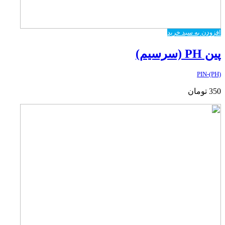
افزودن به سبد خرید
پین PH (سرسیم)
PIN-(PH)
350
تومان