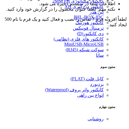
کانکتور مینیاتوری 2MM PH
اطلاعات شما در سیستم ذخیره می شود.
کانکتور دزدگیری XH
نکته مهم: لطفا عنوان محصول را در گزارش خود وارد کنید.
پین هدر
PHL-BOX-IDC
لطفاً افزونه فرم 7 تماس را نصب و فعال کنید و یک فرم با نام 500
کانکتور هوزینگ
ایجاد کنید.
ترمینال فونیکس
دی کانکتور(D)
کانکتور های فلزی (نظامی)
MiniUSB-MicroUSB
سوکت شبکه (RJ45)
ساتا
ستون سوم
کابل فلت (FLAT)
بردبورد
کانکتور واتر پروف (Waterproof)
انواع بین راهی
ستون چهارم
روشنایی