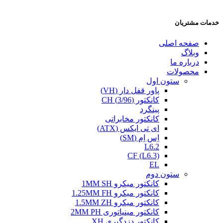
خدمات مشتریان
صفحه اصلی
وبلاگ
درباره ما
محصولات
ستون اول
پاور قفل دار (VH)
کانکتور (3/96) CH
پینگرد
کانکتور مخابراتی
ای تی ایکس (ATX)
اِس اِم (SM)
L6.2
CF (L6.3)
EL
ستون دوم
کانکتور میکرو 1MM SH
کانکتور میکرو 1.25MM FH
کانکتور میکرو 1.5MM ZH
کانکتور مینیاتوری 2MM PH
کانکتور دزدگیری XH