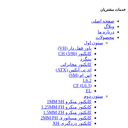
خدمات مشتریان
صفحه اصلی
وبلاگ
درباره ما
محصولات
ستون اول
پاور قفل دار (VH)
کانکتور (3/96) CH
پینگرد
کانکتور مخابراتی
ای تی ایکس (ATX)
اِس اِم (SM)
L6.2
CF (L6.3)
EL
ستون دوم
کانکتور میکرو 1MM SH
کانکتور میکرو 1.25MM FH
کانکتور میکرو 1.5MM ZH
کانکتور مینیاتوری 2MM PH
کانکتور دزدگیری XH