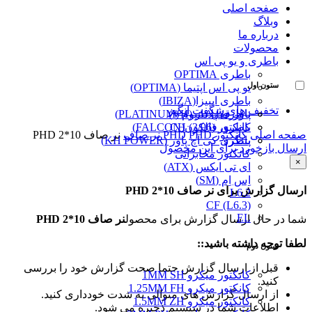
صفحه اصلی
وبلاگ
درباره ما
محصولات
باطری و یو پی اس
باطری OPTIMA
ستون اول
یو پی اس اپتیما (OPTIMA)
باطری ایبیزا(IBIZA)
تخفیف های شگفت انگیز
پاور قفل دار (VH)
باطری پلاتینیوم (PLATINUM)
کانکتور (3/96) CH
باطری فالکون(FALCON)
صفحه اصلی
کانکتور PHD
PHD نر صاف
نر صاف PHD 2*10
پینگرد
باطری کی اچ پاور (KH POWER)
ارسال بازخورد برای این محصول
کانکتور مخابراتی
×
ای تی ایکس (ATX)
اِس اِم (SM)
ارسال گزارش برای نر صاف PHD 2*10
L6.2
CF (L6.3)
EL
شما در حال ارسال گزارش برای محصول
نر صاف PHD 2*10
لطفا توجه داشته باشید::
ستون دوم
قبل از ارسال گزارش حتما صحت گزارش خود را بررسی
کانکتور میکرو 1MM SH
کنید.
کانکتور میکرو 1.25MM FH
از ارسال گزارش های متوالی به شدت خودداری کنید.
کانکتور میکرو 1.5MM ZH
اطلاعات شما در سیستم ذخیره می شود.