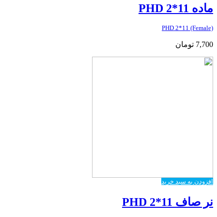
ماده PHD 2*11
PHD 2*11 (Female)
7,700
تومان
افزودن به سبد خرید
نر صاف PHD 2*11