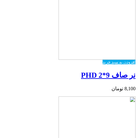
افزودن به سبد خرید
نر صاف PHD 2*9
8,100
تومان