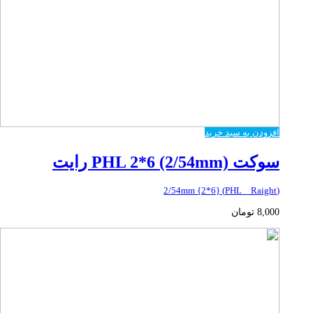
افزودن به سبد خرید
سوکت PHL 2*6 (2/54mm) رایت
(PHL _ Raight) {2*6} 2/54mm
8,000
تومان