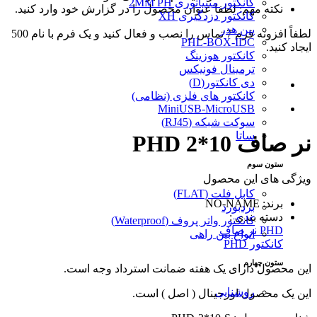
کانکتور مینیاتوری 2MM PH
نکته مهم: لطفا عنوان محصول را در گزارش خود وارد کنید.
کانکتور دزدگیری XH
پین هدر
لطفاً افزونه فرم 7 تماس را نصب و فعال کنید و یک فرم با نام 500
PHL-BOX-IDC
ایجاد کنید.
کانکتور هوزینگ
ترمینال فونیکس
دی کانکتور(D)
کانکتور های فلزی (نظامی)
MiniUSB-MicroUSB
سوکت شبکه (RJ45)
ساتا
نر صاف PHD 2*10
ستون سوم
ویژگی های این محصول
کابل فلت (FLAT)
برند: NO-NAME
بردبورد
دسته بندی :
کانکتور واتر پروف (Waterproof)
PHD نر صاف
انواع بین راهی
کانکتور PHD
ستون چهارم
این محصول دارای یک هفته ضمانت استرداد وجه است.
روشنایی
این یک محصول اورجینال ( اصل ) است.