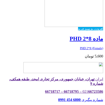
افزودن به سبد خرید
ماده PHD 2*8
PHD 2*8 (Female)
5,600
تومان
ایران
تهران، خیابان جمهوری، مرکز تجاری امجد، طبقه همکف،
شماره 9
021
66723586 – 66718795 – 66718717
شماره پیگیری
6800 454 0991