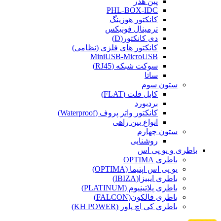
پین هدر
PHL-BOX-IDC
کانکتور هوزینگ
ترمینال فونیکس
دی کانکتور(D)
کانکتور های فلزی (نظامی)
MiniUSB-MicroUSB
سوکت شبکه (RJ45)
ساتا
ستون سوم
کابل فلت (FLAT)
بردبورد
کانکتور واتر پروف (Waterproof)
انواع بین راهی
ستون چهارم
روشنایی
باطری و یو پی اس
باطری OPTIMA
یو پی اس اپتیما (OPTIMA)
باطری ایبیزا(IBIZA)
باطری پلاتینیوم (PLATINUM)
باطری فالکون(FALCON)
باطری کی اچ پاور (KH POWER)