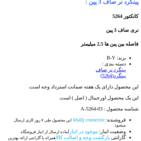
پینگرد نر صاف 3 پین :
کانکتور 5264
نری صاف 3 پین
فاصله بین پبن ها 2.5 میلیمتر
برند: B-Y
دسته بندی :
پینگرد نر صاف
پینگرد(5264)
این محصول دارای یک هفته ضمانت استرداد وجه است.
این یک محصول اورجینال ( اصل ) است.
شناسه محصول : 03-A-5264
فروشنده:
khalij connector
این محصول طی ۷ روز کاری ارسال
میشود.
وضعیت انبار:
موجود در انبار
آماده ارسال از انبار فروشگاه
گارانتی
بازگشت وجه و اصالت کالا
همراه با گارانتی ارائه بهترین