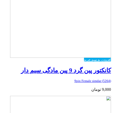
افزودن به سبد خرید
کانکتور پین گرد 9 پین مادگی سیم دار
(5264) 9pin Female simdar
9,000
تومان