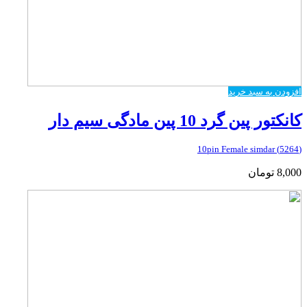
افزودن به سبد خرید
کانکتور پین گرد 10 پین مادگی سیم دار
(5264) 10pin Female simdar
8,000
تومان