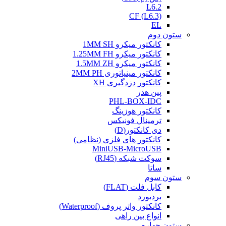
L6.2
CF (L6.3)
EL
ستون دوم
کانکتور میکرو 1MM SH
کانکتور میکرو 1.25MM FH
کانکتور میکرو 1.5MM ZH
کانکتور مینیاتوری 2MM PH
کانکتور دزدگیری XH
پین هدر
PHL-BOX-IDC
کانکتور هوزینگ
ترمینال فونیکس
دی کانکتور(D)
کانکتور های فلزی (نظامی)
MiniUSB-MicroUSB
سوکت شبکه (RJ45)
ساتا
ستون سوم
کابل فلت (FLAT)
بردبورد
کانکتور واتر پروف (Waterproof)
انواع بین راهی
ستون چهارم