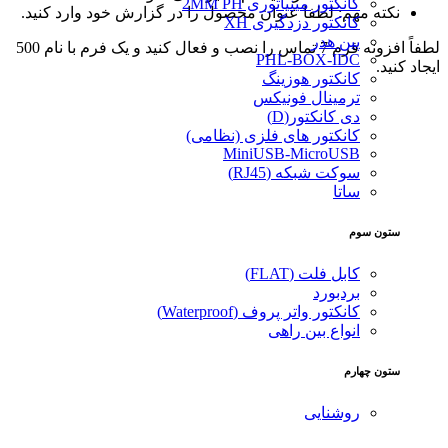
کانکتور مینیاتوری 2MM PH
نکته مهم: لطفا عنوان محصول را در گزارش خود وارد کنید.
کانکتور دزدگیری XH
پین هدر
لطفاً افزونه فرم 7 تماس را نصب و فعال کنید و یک فرم با نام 500
PHL-BOX-IDC
ایجاد کنید.
کانکتور هوزینگ
ترمینال فونیکس
دی کانکتور(D)
کانکتور های فلزی (نظامی)
MiniUSB-MicroUSB
سوکت شبکه (RJ45)
ساتا
ستون سوم
کابل فلت (FLAT)
بردبورد
کانکتور واتر پروف (Waterproof)
انواع بین راهی
ستون چهارم
روشنایی