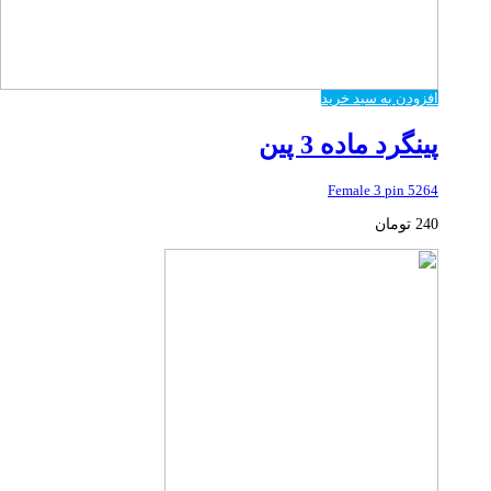
افزودن به سبد خرید
پینگرد ماده 3 پین
5264 Female 3 pin
240
تومان