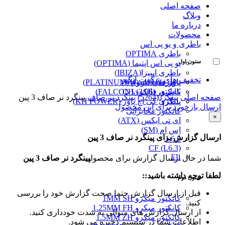
صفحه اصلی
وبلاگ
درباره ما
محصولات
باطری و یو پی اس
باطری OPTIMA
ستون اول
یو پی اس اپتیما (OPTIMA)
باطری ایبیزا(IBIZA)
تخفیف های شگفت انگیز
پاور قفل دار (VH)
باطری پلاتینیوم (PLATINUM)
کانکتور (3/96) CH
باطری فالکون(FALCON)
صفحه اصلی
پینگرد(5264)
پینگرد نر صاف
پینگرد نر صاف 3 پین
پینگرد
باطری کی اچ پاور (KH POWER)
ارسال بازخورد برای این محصول
کانکتور مخابراتی
×
ای تی ایکس (ATX)
اِس اِم (SM)
ارسال گزارش برای پینگرد نر صاف 3 پین
L6.2
CF (L6.3)
EL
شما در حال ارسال گزارش برای محصول
پینگرد نر صاف 3 پین
لطفا توجه داشته باشید::
ستون دوم
قبل از ارسال گزارش حتما صحت گزارش خود را بررسی
کانکتور میکرو 1MM SH
کنید.
کانکتور میکرو 1.25MM FH
از ارسال گزارش های متوالی به شدت خودداری کنید.
کانکتور میکرو 1.5MM ZH
اطلاعات شما در سیستم ذخیره می شود.