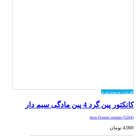
افزودن به سبد خرید
کانکتور پین گرد 4 پین مادگی سیم دار
(5264) 4pin Female simdar
4,000
تومان