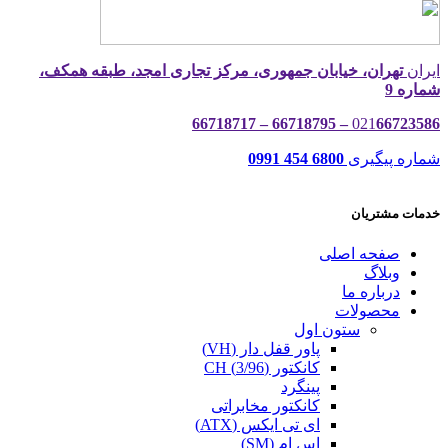
ایران
تهران، خیابان جمهوری، مرکز تجاری امجد، طبقه همکف،
شماره 9
021
66723586 – 66718795 – 66718717
شماره پیگیری
6800 454 0991
خدمات مشتریان
صفحه اصلی
وبلاگ
درباره ما
محصولات
ستون اول
پاور قفل دار (VH)
کانکتور (3/96) CH
پینگرد
کانکتور مخابراتی
ای تی ایکس (ATX)
اِس اِم (SM)