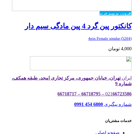
افزودن به سبد خرید
کانکتور پین گرد 4 پین مادگی سیم دار
(5264) 4pin Female simdar
4,000
تومان
ایران
تهران، خیابان جمهوری، مرکز تجاری امجد، طبقه همکف،
شماره 9
021
66723586 – 66718795 – 66718717
شماره پیگیری
6800 454 0991
خدمات مشتریان
صفحه اصلی