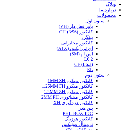
وبلاگ
درباره ما
محصولات
ستون اول
پاور قفل دار (VH)
کانکتور (3/96) CH
پینگرد
کانکتور مخابراتی
ای تی ایکس (ATX)
اِس اِم (SM)
L6.2
CF (L6.3)
EL
ستون دوم
کانکتور میکرو 1MM SH
کانکتور میکرو 1.25MM FH
کانکتور میکرو 1.5MM ZH
کانکتور مینیاتوری 2MM PH
کانکتور دزدگیری XH
پین هدر
PHL-BOX-IDC
کانکتور هوزینگ
ترمینال فونیکس
دی کانکتور(D)