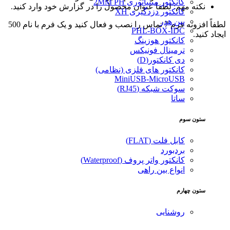
کانکتور مینیاتوری 2MM PH
نکته مهم: لطفا عنوان محصول را در گزارش خود وارد کنید.
کانکتور دزدگیری XH
پین هدر
لطفاً افزونه فرم 7 تماس را نصب و فعال کنید و یک فرم با نام 500
PHL-BOX-IDC
ایجاد کنید.
کانکتور هوزینگ
ترمینال فونیکس
دی کانکتور(D)
کانکتور های فلزی (نظامی)
MiniUSB-MicroUSB
سوکت شبکه (RJ45)
ساتا
ستون سوم
کابل فلت (FLAT)
بردبورد
کانکتور واتر پروف (Waterproof)
انواع بین راهی
ستون چهارم
روشنایی