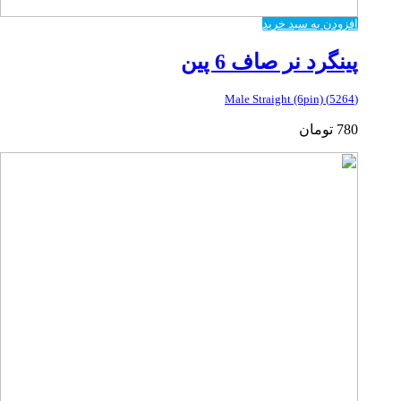
افزودن به سبد خرید
پینگرد نر صاف 6 پین
(5264) Male Straight (6pin)
780
تومان