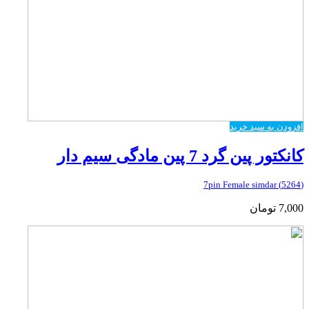
افزودن به سبد خرید
کانکتور پین گرد 7 پین مادگی سیم دار
(5264) 7pin Female simdar
7,000
تومان