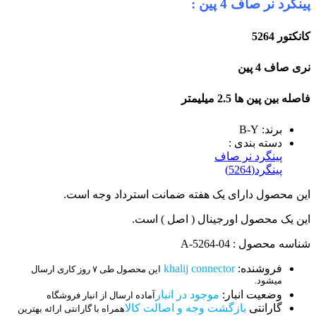
پینگرد نر صاف 4 پین :
کانکتور 5264
نری صاف 4 پین
فاصله بین پین ها 2.5 میلیمتر
برند: B-Y
دسته بندی :
پینگرد نر صاف
پینگرد(5264)
این محصول دارای یک هفته ضمانت استرداد وجه است.
این یک محصول اورجینال ( اصل ) است.
شناسه محصول : 04-A-5264
فروشنده:
khalij connector
این محصول طی ۷ روز کاری ارسال
میشود.
وضعیت انبار:
موجود در انبار
آماده ارسال از انبار فروشگاه
گارانتی
بازگشت وجه و اصالت کالا
همراه با گارانتی ارائه بهترین