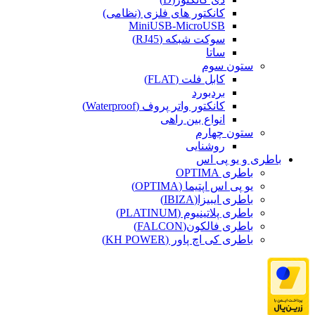
کانکتور های فلزی (نظامی)
MiniUSB-MicroUSB
سوکت شبکه (RJ45)
ساتا
ستون سوم
کابل فلت (FLAT)
بردبورد
کانکتور واتر پروف (Waterproof)
انواع بین راهی
ستون چهارم
روشنایی
باطری و یو پی اس
باطری OPTIMA
یو پی اس اپتیما (OPTIMA)
باطری ایبیزا(IBIZA)
باطری پلاتینیوم (PLATINUM)
باطری فالکون(FALCON)
باطری کی اچ پاور (KH POWER)