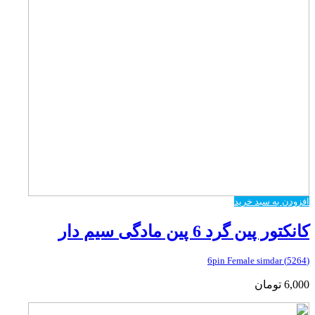
افزودن به سبد خرید
کانکتور پین گرد 6 پین مادگی سیم دار
(5264) 6pin Female simdar
6,000
تومان