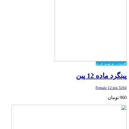
افزودن به سبد خرید
پینگرد ماده 12 پین
5264 Female 12 pin
960
تومان