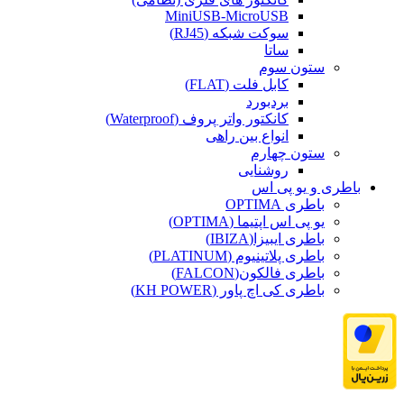
MiniUSB-MicroUSB
سوکت شبکه (RJ45)
ساتا
ستون سوم
کابل فلت (FLAT)
بردبورد
کانکتور واتر پروف (Waterproof)
انواع بین راهی
ستون چهارم
روشنایی
باطری و یو پی اس
باطری OPTIMA
یو پی اس اپتیما (OPTIMA)
باطری ایبیزا(IBIZA)
باطری پلاتینیوم (PLATINUM)
باطری فالکون(FALCON)
باطری کی اچ پاور (KH POWER)