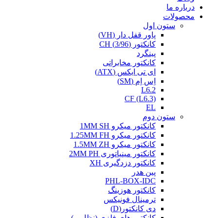
درباره ما
محصولات
ستون اول
پاور قفل دار (VH)
کانکتور (3/96) CH
پینگرد
کانکتور مخابراتی
ای تی ایکس (ATX)
اِس اِم (SM)
L6.2
CF (L6.3)
EL
ستون دوم
کانکتور میکرو 1MM SH
کانکتور میکرو 1.25MM FH
کانکتور میکرو 1.5MM ZH
کانکتور مینیاتوری 2MM PH
کانکتور دزدگیری XH
پین هدر
PHL-BOX-IDC
کانکتور هوزینگ
ترمینال فونیکس
دی کانکتور(D)
کانکتور های فلزی (نظامی)