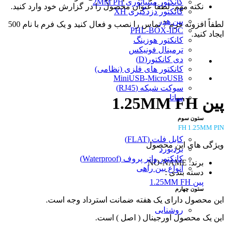
کانکتور مینیاتوری 2MM PH
نکته مهم: لطفا عنوان محصول را در گزارش خود وارد کنید.
کانکتور دزدگیری XH
پین هدر
لطفاً افزونه فرم 7 تماس را نصب و فعال کنید و یک فرم با نام 500
PHL-BOX-IDC
ایجاد کنید.
کانکتور هوزینگ
ترمینال فونیکس
دی کانکتور(D)
کانکتور های فلزی (نظامی)
MiniUSB-MicroUSB
سوکت شبکه (RJ45)
ساتا
پین 1.25MM FH
ستون سوم
FH 1.25MM PIN
کابل فلت (FLAT)
ویژگی های این محصول
بردبورد
کانکتور واتر پروف (Waterproof)
برند: NO-NAME
انواع بین راهی
دسته بندی :
پین 1.25MM FH
ستون چهارم
این محصول دارای یک هفته ضمانت استرداد وجه است.
روشنایی
این یک محصول اورجینال ( اصل ) است.