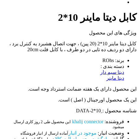
کابل دیتا ماینر 10*2
ویژگی های این محصول
کابل دیتا ماینر 10*2 (20 پین) ، جهت اتصال هشبرد به کنترل برد ،
دارای دو ردیف ده تایی در دو طرف ، با کابل فلت 20cm
برند: ROhs
دسته بندی :
دیتا سیم دار
دیتا ماینر
این محصول دارای یک هفته ضمانت استرداد وجه است.
این یک محصول اورجینال ( اصل ) است.
شناسه محصول : ِDATA-2*10
فروشنده:
khalij connector
این محصول طی 2 روز کاری ارسال
میشود.
وضعیت انبار:
موجود در انبار
آماده ارسال از انبار فروشگاه
گارانتی
بازگشت وجه و اصالت کالا