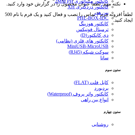
کانکتور مینیاتوری 2MM PH
نکته مهم: لطفا عنوان محصول را در گزارش خود وارد کنید.
کانکتور دزدگیری XH
پین هدر
لطفاً افزونه فرم 7 تماس را نصب و فعال کنید و یک فرم با نام 500
PHL-BOX-IDC
ایجاد کنید.
کانکتور هوزینگ
ترمینال فونیکس
دی کانکتور(D)
کانکتور های فلزی (نظامی)
MiniUSB-MicroUSB
سوکت شبکه (RJ45)
ساتا
ستون سوم
کابل فلت (FLAT)
بردبورد
کانکتور واتر پروف (Waterproof)
انواع بین راهی
ستون چهارم
روشنایی