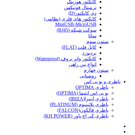
کانکتور هوزینگ
ترمینال فونیکس
دی کانکتور(D)
کانکتور های فلزی (نظامی)
MiniUSB-MicroUSB
سوکت شبکه (RJ45)
ساتا
ستون سوم
کابل فلت (FLAT)
بردبورد
کانکتور واتر پروف (Waterproof)
انواع بین راهی
ستون چهارم
روشنایی
باطری و یو پی اس
باطری OPTIMA
یو پی اس اپتیما (OPTIMA)
باطری ایبیزا(IBIZA)
باطری پلاتینیوم (PLATINUM)
باطری فالکون(FALCON)
باطری کی اچ پاور (KH POWER)