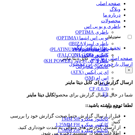
صفحه اصلی
وبلاگ
درباره ما
محصولات
باطری و یو پی اس
باطری OPTIMA
ستون اول
یو پی اس اپتیما (OPTIMA)
باطری ایبیزا(IBIZA)
تخفیف های شگفت انگیز
پاور قفل دار (VH)
باطری پلاتینیوم (PLATINUM)
کانکتور (3/96) CH
باطری فالکون(FALCON)
صفحه اصلی
دیتا ماینر
کابل دیتا ماینر
پینگرد
باطری کی اچ پاور (KH POWER)
ارسال بازخورد برای این محصول
کانکتور مخابراتی
×
ای تی ایکس (ATX)
اِس اِم (SM)
ارسال گزارش برای کابل دیتا ماینر
L6.2
CF (L6.3)
EL
شما در حال ارسال گزارش برای محصول
کابل دیتا ماینر
لطفا توجه داشته باشید::
ستون دوم
قبل از ارسال گزارش حتما صحت گزارش خود را بررسی
کانکتور میکرو 1MM SH
کنید.
کانکتور میکرو 1.25MM FH
از ارسال گزارش های متوالی به شدت خودداری کنید.
کانکتور میکرو 1.5MM ZH
اطلاعات شما در سیستم ذخیره می شود.