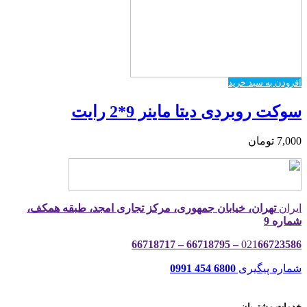
افزودن به سبد خرید
سوکت روبردی دیتا ماینر 9*2 رایت
7,000
تومان
ایران
تهران، خیابان جمهوری، مرکز تجاری امجد، طبقه همکف،
شماره 9
021
66723586 – 66718795 – 66718717
شماره پیگیری
6800 454 0991
خدمات مشتریان