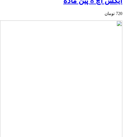
ایکس اچ 8 پین ماده
720
تومان