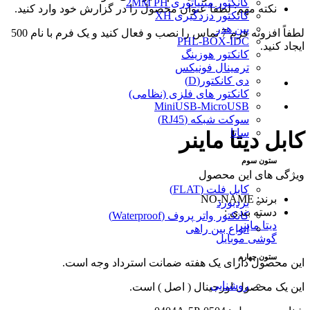
کانکتور مینیاتوری 2MM PH
نکته مهم: لطفا عنوان محصول را در گزارش خود وارد کنید.
کانکتور دزدگیری XH
پین هدر
لطفاً افزونه فرم 7 تماس را نصب و فعال کنید و یک فرم با نام 500
PHL-BOX-IDC
ایجاد کنید.
کانکتور هوزینگ
ترمینال فونیکس
دی کانکتور(D)
کانکتور های فلزی (نظامی)
MiniUSB-MicroUSB
سوکت شبکه (RJ45)
ساتا
کابل دیتا ماینر
ستون سوم
ویژگی های این محصول
کابل فلت (FLAT)
برند: NO-NAME
بردبورد
دسته بندی :
کانکتور واتر پروف (Waterproof)
دیتا ماینر
انواع بین راهی
گوشی موبایل
ستون چهارم
این محصول دارای یک هفته ضمانت استرداد وجه است.
روشنایی
این یک محصول اورجینال ( اصل ) است.