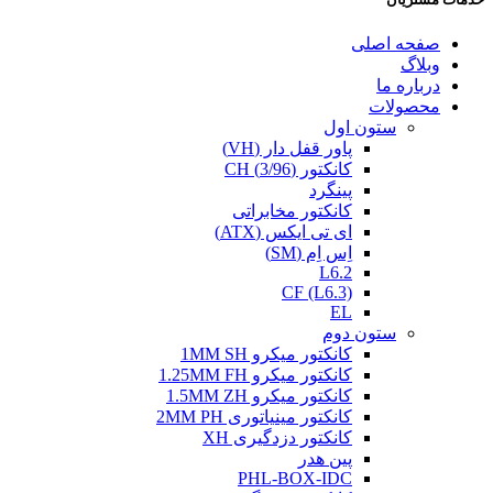
صفحه اصلی
وبلاگ
درباره ما
محصولات
ستون اول
پاور قفل دار (VH)
کانکتور (3/96) CH
پینگرد
کانکتور مخابراتی
ای تی ایکس (ATX)
اِس اِم (SM)
L6.2
CF (L6.3)
EL
ستون دوم
کانکتور میکرو 1MM SH
کانکتور میکرو 1.25MM FH
کانکتور میکرو 1.5MM ZH
کانکتور مینیاتوری 2MM PH
کانکتور دزدگیری XH
پین هدر
PHL-BOX-IDC