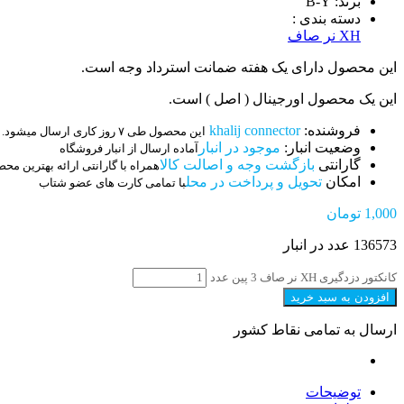
برند: B-Y
دسته بندی :
XH نر صاف
این محصول دارای یک هفته ضمانت استرداد وجه است.
این یک محصول اورجینال ( اصل ) است.
فروشنده:
khalij connector
این محصول طی ۷ روز کاری ارسال میشود.
وضعیت انبار:
موجود در انبار
آماده ارسال از انبار فروشگاه
گارانتی
بازگشت وجه و اصالت کالا
همراه با گارانتی ارائه بهترین مح
امکان
تحویل و پرداخت در محل
با تمامی کارت های عضو شتاب
1,000
تومان
136573 عدد در انبار
کانکتور دزدگیری XH نر صاف 3 پین عدد
افزودن به سبد خرید
ارسال به تمامی نقاط کشور
توضیحات