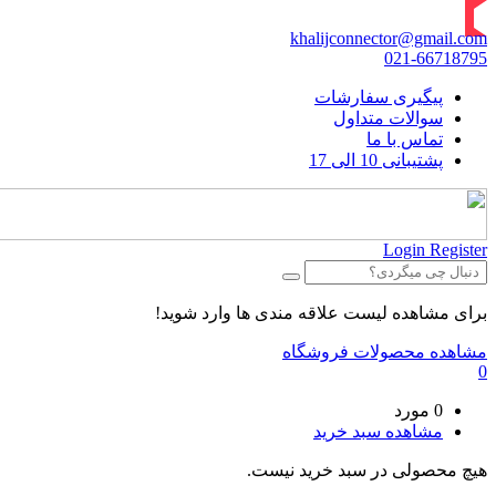
khalijconnector@gmail.com
021-66718795
پیگیری سفارشات
سوالات متداول
تماس با ما
پشتیبانی 10 الی 17
Login
Register
برای مشاهده لیست علاقه مندی ها وارد شوید!
مشاهده محصولات فروشگاه
0
0 مورد
مشاهده سبد خرید
هیچ محصولی در سبد خرید نیست.