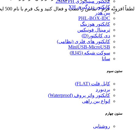
کانکتور مینیاتوری 2MM PH
کانکتور دزدگیری XH
لطفاً افزونه فرم 7 تماس را نصب و فعال کنید و یک فرم با نام 500 ایجاد کنید.
پین هدر
PHL-BOX-IDC
کانکتور هوزینگ
ترمینال فونیکس
دی کانکتور(D)
کانکتور های فلزی (نظامی)
MiniUSB-MicroUSB
سوکت شبکه (RJ45)
ساتا
ستون سوم
کابل فلت (FLAT)
بردبورد
کانکتور واتر پروف (Waterproof)
انواع بین راهی
ستون چهارم
روشنایی