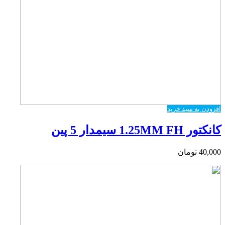
افزودن به سبد خرید
کانکتور 1.25MM FH سیمدار 5 پین
40,000
تومان