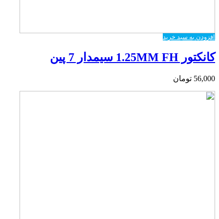
افزودن به سبد خرید
کانکتور 1.25MM FH سیمدار 7 پین
56,000
تومان