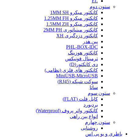
EL
ستون دوم
کانکتور میکرو 1MM SH
کانکتور میکرو 1.25MM FH
کانکتور میکرو 1.5MM ZH
کانکتور مینیاتوری 2MM PH
کانکتور دزدگیری XH
پین هدر
PHL-BOX-IDC
کانکتور هوزینگ
ترمینال فونیکس
دی کانکتور(D)
کانکتور های فلزی (نظامی)
MiniUSB-MicroUSB
سوکت شبکه (RJ45)
ساتا
ستون سوم
کابل فلت (FLAT)
بردبورد
کانکتور واتر پروف (Waterproof)
انواع بین راهی
ستون چهارم
روشنایی
باطری و یو پی اس