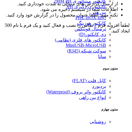
کانکتور مینیاتوری 2MM PH
از ارسال گزارش های متوالی به شدت خودداری کنید.
کانکتور دزدگیری XH
اطلاعات شما در سیستم ذخیره می شود.
پین هدر
نکته مهم: لطفا عنوان محصول را در گزارش خود وارد کنید.
PHL-BOX-IDC
کانکتور هوزینگ
لطفاً افزونه فرم 7 تماس را نصب و فعال کنید و یک فرم با نام 500
ترمینال فونیکس
ایجاد کنید.
دی کانکتور(D)
کانکتور های فلزی (نظامی)
MiniUSB-MicroUSB
سوکت شبکه (RJ45)
ساتا
ستون سوم
کابل فلت (FLAT)
بردبورد
کانکتور واتر پروف (Waterproof)
انواع بین راهی
ستون چهارم
روشنایی