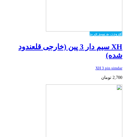
افزودن به سبد خرید
XH سیم دار 3 پین (خارجی قلعندود
شده)
XH 3 pin simdar
2,700
تومان