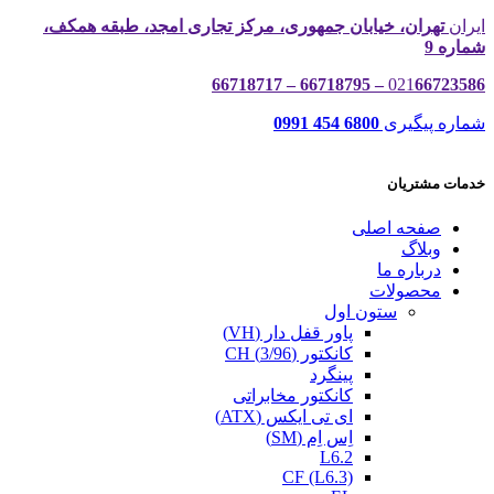
ایران
تهران، خیابان جمهوری، مرکز تجاری امجد، طبقه همکف،
شماره 9
021
66723586 – 66718795 – 66718717
شماره پیگیری
6800 454 0991
خدمات مشتریان
صفحه اصلی
وبلاگ
درباره ما
محصولات
ستون اول
پاور قفل دار (VH)
کانکتور (3/96) CH
پینگرد
کانکتور مخابراتی
ای تی ایکس (ATX)
اِس اِم (SM)
L6.2
CF (L6.3)