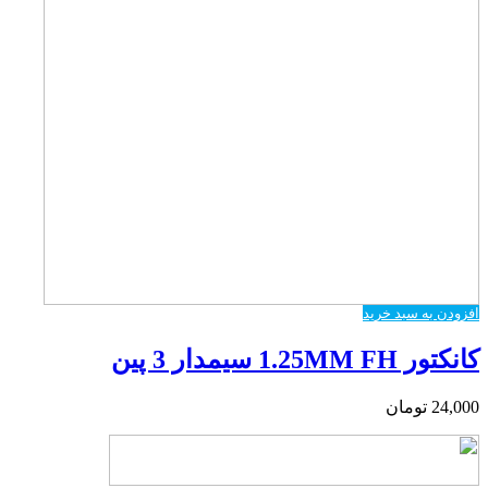
افزودن به سبد خرید
کانکتور 1.25MM FH سیمدار 3 پین
24,000
تومان