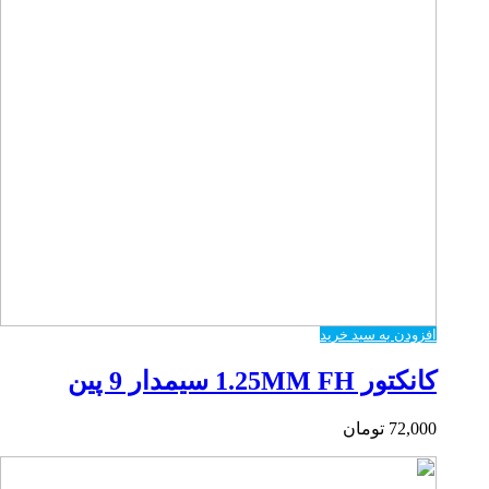
افزودن به سبد خرید
کانکتور 1.25MM FH سیمدار 9 پین
72,000
تومان