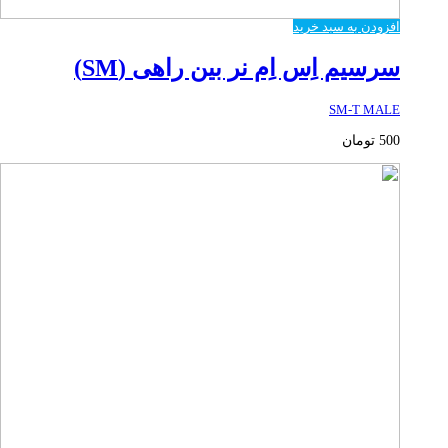
افزودن به سبد خرید
سرسیم اِس اِم نر بین راهی (SM)
SM-T MALE
500
تومان