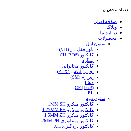
خدمات مشتریان
صفحه اصلی
وبلاگ
درباره ما
محصولات
ستون اول
پاور قفل دار (VH)
کانکتور (3/96) CH
پینگرد
کانکتور مخابراتی
ای تی ایکس (ATX)
اِس اِم (SM)
L6.2
CF (L6.3)
EL
ستون دوم
کانکتور میکرو 1MM SH
کانکتور میکرو 1.25MM FH
کانکتور میکرو 1.5MM ZH
کانکتور مینیاتوری 2MM PH
کانکتور دزدگیری XH