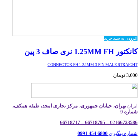
افزودن به سبد خرید
کانکتور 1.25MM FH نری صاف 3 پین
CONNECTOR FH 1.25MM 3 PIN MALE STRAIGHT
3,000
تومان
ایران
تهران، خیابان جمهوری، مرکز تجاری امجد، طبقه همکف،
شماره 9
021
66723586 – 66718795 – 66718717
شماره پیگیری
6800 454 0991