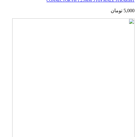
CONNECTOR FH 1.25MM 5 PIN MALE STRAIGHT
5,000
تومان