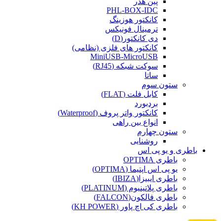
پین هدر
PHL-BOX-IDC
کانکتور هوزینگ
ترمینال فونیکس
دی کانکتور(D)
کانکتور های فلزی (نظامی)
MiniUSB-MicroUSB
سوکت شبکه (RJ45)
ساتا
ستون سوم
کابل فلت (FLAT)
بردبورد
کانکتور واتر پروف (Waterproof)
انواع بین راهی
ستون چهارم
روشنایی
باطری و یو پی اس
باطری OPTIMA
یو پی اس اپتیما (OPTIMA)
باطری ایبیزا(IBIZA)
باطری پلاتینیوم (PLATINUM)
باطری فالکون(FALCON)
باطری کی اچ پاور (KH POWER)