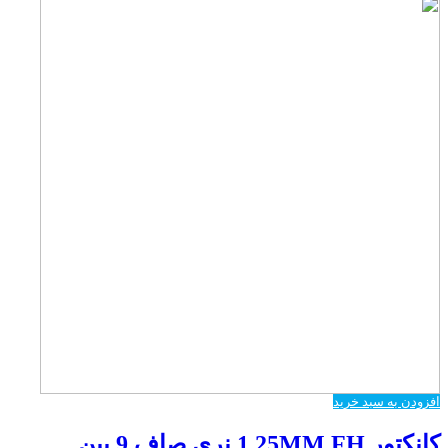
افزودن به سبد خرید
کانکتور 1.25MM FH نری صاف 9 پین