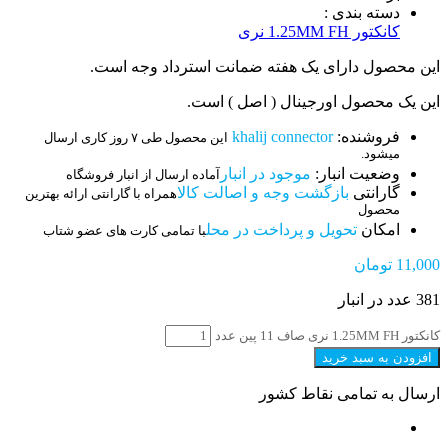
دسته بندی :
کانکتور 1.25MM FH نری
این محصول دارای یک هفته ضمانت استرداد وجه است.
این یک محصول اورجینال ( اصل ) است.
فروشنده:
khalij connector
این محصول طی ۷ روز کاری ارسال
میشود.
وضعیت انبار:
موجود در انبار
آماده ارسال از انبار فروشگاه
گارانتی
بازگشت وجه و اصالت کالا
همراه با گارانتی ارائه بهترین
محصول
امکان
تحویل و پرداخت در محل
با تمامی کارت های عضو شتاب
11,000
تومان
381 عدد در انبار
کانکتور 1.25MM FH نری صاف 11 پین عدد
افزودن به سبد خرید
ارسال به تمامی نقاط کشور