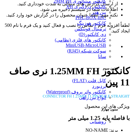
کانکتور مینیاتوری 2MM PH
از ارسال گزارش های متوالی به شدت خودداری کنید.
کانکتور دزدگیری XH
اطلاعات شما در سیستم ذخیره می شود.
پین هدر
نکته مهم: لطفا عنوان محصول را در گزارش خود وارد کنید.
PHL-BOX-IDC
کانکتور هوزینگ
لطفاً افزونه فرم 7 تماس را نصب و فعال کنید و یک فرم با نام 500
ترمینال فونیکس
ایجاد کنید.
دی کانکتور(D)
کانکتور های فلزی (نظامی)
MiniUSB-MicroUSB
سوکت شبکه (RJ45)
ساتا
کانکتور 1.25MM FH نری صاف
ستون سوم
11 پین
کابل فلت (FLAT)
بردبورد
کانکتور واتر پروف (Waterproof)
CONNECTOR FH 1.25MM 11 PIN MALE STRAIGHT
انواع بین راهی
ویژگی های این محصول
ستون چهارم
با فاصله پایه 1.25 میلی متر
روشنایی
برند: NO-NAME