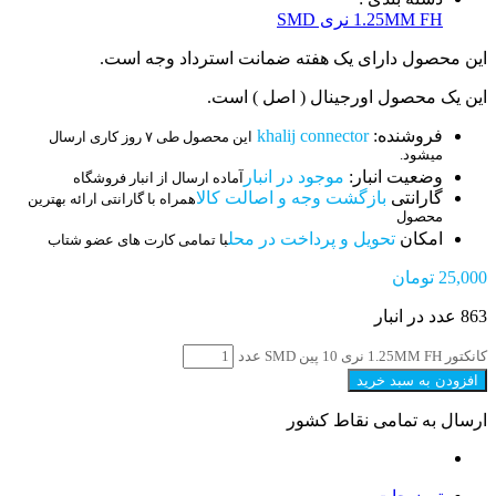
1.25MM FH نری SMD
این محصول دارای یک هفته ضمانت استرداد وجه است.
این یک محصول اورجینال ( اصل ) است.
فروشنده:
khalij connector
این محصول طی ۷ روز کاری ارسال
میشود.
وضعیت انبار:
موجود در انبار
آماده ارسال از انبار فروشگاه
گارانتی
بازگشت وجه و اصالت کالا
همراه با گارانتی ارائه بهترین
محصول
امکان
تحویل و پرداخت در محل
با تمامی کارت های عضو شتاب
25,000
تومان
863 عدد در انبار
کانکتور 1.25MM FH نری 10 پین SMD عدد
افزودن به سبد خرید
ارسال به تمامی نقاط کشور