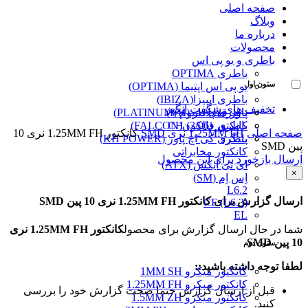
صفحه اصلی
وبلاگ
درباره ما
محصولات
باطری و یو پی اس
باطری OPTIMA
ستون اول
یو پی اس اپتیما (OPTIMA)
باطری ایبیزا(IBIZA)
تخفیف های شگفت انگیز
پاور قفل دار (VH)
باطری پلاتینیوم (PLATINUM)
کانکتور (3/96) CH
باطری فالکون(FALCON)
صفحه اصلی
1.25MM FH نری SMD
کانکتور 1.25MM FH نری 10
پینگرد
باطری کی اچ پاور (KH POWER)
پین SMD
کانکتور مخابراتی
ارسال بازخورد برای این محصول
ای تی ایکس (ATX)
×
اِس اِم (SM)
L6.2
ارسال گزارش برای کانکتور 1.25MM FH نری 10 پین SMD
CF (L6.3)
EL
شما در حال ارسال گزارش برای محصول
کانکتور 1.25MM FH نری
10 پین SMD
ستون دوم
لطفا توجه داشته باشید::
کانکتور میکرو 1MM SH
کانکتور میکرو 1.25MM FH
قبل از ارسال گزارش حتما صحت گزارش خود را بررسی
کانکتور میکرو 1.5MM ZH
کنید.