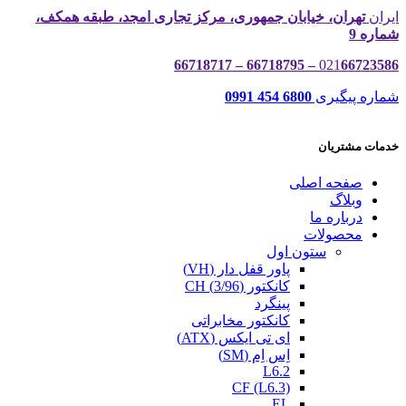
ایران
تهران، خیابان جمهوری، مرکز تجاری امجد، طبقه همکف،
شماره 9
021
66723586 – 66718795 – 66718717
شماره پیگیری
6800 454 0991
خدمات مشتریان
صفحه اصلی
وبلاگ
درباره ما
محصولات
ستون اول
پاور قفل دار (VH)
کانکتور (3/96) CH
پینگرد
کانکتور مخابراتی
ای تی ایکس (ATX)
اِس اِم (SM)
L6.2
CF (L6.3)
EL