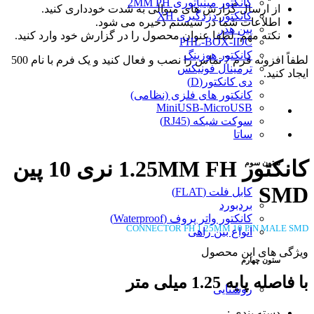
کانکتور مینیاتوری 2MM PH
از ارسال گزارش های متوالی به شدت خودداری کنید.
کانکتور دزدگیری XH
اطلاعات شما در سیستم ذخیره می شود.
پین هدر
نکته مهم: لطفا عنوان محصول را در گزارش خود وارد کنید.
PHL-BOX-IDC
کانکتور هوزینگ
لطفاً افزونه فرم 7 تماس را نصب و فعال کنید و یک فرم با نام 500
ترمینال فونیکس
ایجاد کنید.
دی کانکتور(D)
کانکتور های فلزی (نظامی)
MiniUSB-MicroUSB
سوکت شبکه (RJ45)
ساتا
کانکتور 1.25MM FH نری 10 پین
ستون سوم
SMD
کابل فلت (FLAT)
بردبورد
کانکتور واتر پروف (Waterproof)
CONNECTOR FH 1.25MM 10 PIN MALE SMD
انواع بین راهی
ویژگی های این محصول
ستون چهارم
با فاصله پایه 1.25 میلی متر
روشنایی
دسته بندی :