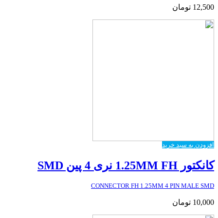
12,500
تومان
افزودن به سبد خرید
کانکتور 1.25MM FH نری 4 پین SMD
CONNECTOR FH 1.25MM 4 PIN MALE SMD
10,000
تومان