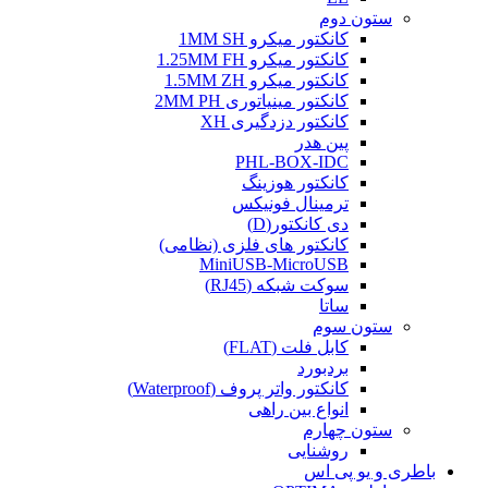
ستون دوم
کانکتور میکرو 1MM SH
کانکتور میکرو 1.25MM FH
کانکتور میکرو 1.5MM ZH
کانکتور مینیاتوری 2MM PH
کانکتور دزدگیری XH
پین هدر
PHL-BOX-IDC
کانکتور هوزینگ
ترمینال فونیکس
دی کانکتور(D)
کانکتور های فلزی (نظامی)
MiniUSB-MicroUSB
سوکت شبکه (RJ45)
ساتا
ستون سوم
کابل فلت (FLAT)
بردبورد
کانکتور واتر پروف (Waterproof)
انواع بین راهی
ستون چهارم
روشنایی
باطری و یو پی اس