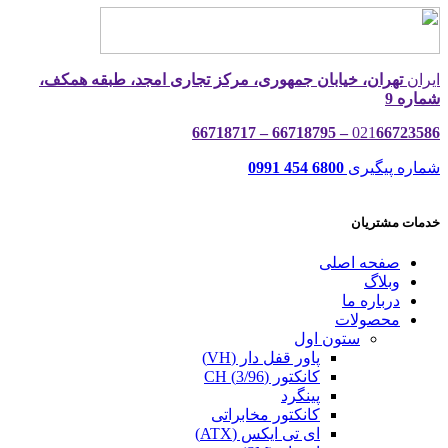
ایران
تهران، خیابان جمهوری، مرکز تجاری امجد، طبقه همکف،
شماره 9
021
66723586 – 66718795 – 66718717
شماره پیگیری
6800 454 0991
خدمات مشتریان
صفحه اصلی
وبلاگ
درباره ما
محصولات
ستون اول
پاور قفل دار (VH)
کانکتور (3/96) CH
پینگرد
کانکتور مخابراتی
ای تی ایکس (ATX)