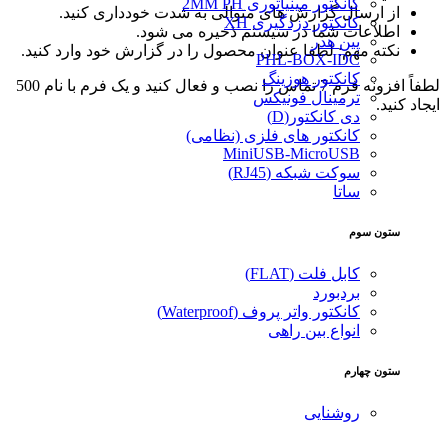
کانکتور مینیاتوری 2MM PH
از ارسال گزارش های متوالی به شدت خودداری کنید.
کانکتور دزدگیری XH
اطلاعات شما در سیستم ذخیره می شود.
پین هدر
نکته مهم: لطفا عنوان محصول را در گزارش خود وارد کنید.
PHL-BOX-IDC
کانکتور هوزینگ
لطفاً افزونه فرم 7 تماس را نصب و فعال کنید و یک فرم با نام 500
ترمینال فونیکس
ایجاد کنید.
دی کانکتور(D)
کانکتور های فلزی (نظامی)
MiniUSB-MicroUSB
سوکت شبکه (RJ45)
ساتا
ستون سوم
کابل فلت (FLAT)
بردبورد
کانکتور واتر پروف (Waterproof)
انواع بین راهی
ستون چهارم
روشنایی