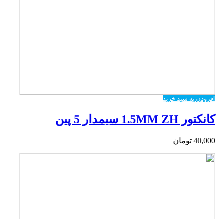
افزودن به سبد خرید
کانکتور 1.5MM ZH سیمدار 5 پین
40,000
تومان