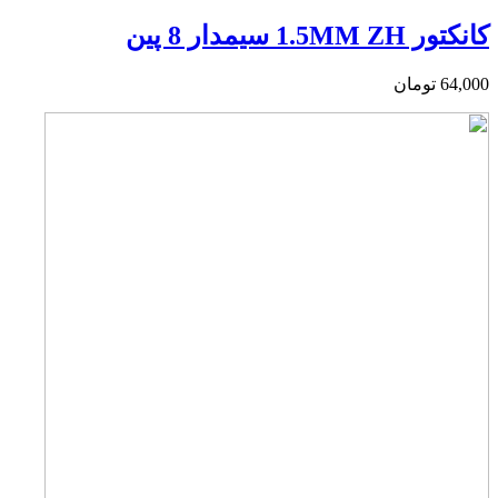
کانکتور 1.5MM ZH سیمدار 8 پین
64,000
تومان