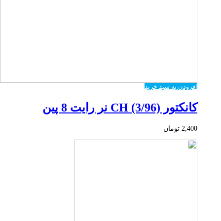
افزودن به سبد خرید
کانکتور CH (3/96) نر رایت 8 پین
2,400
تومان