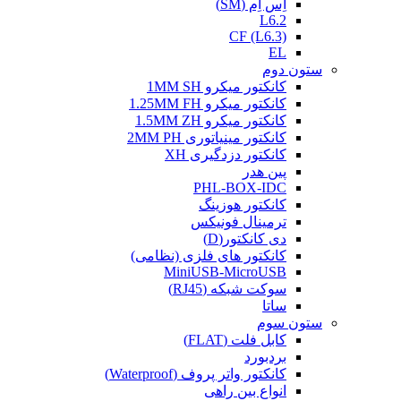
اِس اِم (SM)
L6.2
CF (L6.3)
EL
ستون دوم
کانکتور میکرو 1MM SH
کانکتور میکرو 1.25MM FH
کانکتور میکرو 1.5MM ZH
کانکتور مینیاتوری 2MM PH
کانکتور دزدگیری XH
پین هدر
PHL-BOX-IDC
کانکتور هوزینگ
ترمینال فونیکس
دی کانکتور(D)
کانکتور های فلزی (نظامی)
MiniUSB-MicroUSB
سوکت شبکه (RJ45)
ساتا
ستون سوم
کابل فلت (FLAT)
بردبورد
کانکتور واتر پروف (Waterproof)
انواع بین راهی