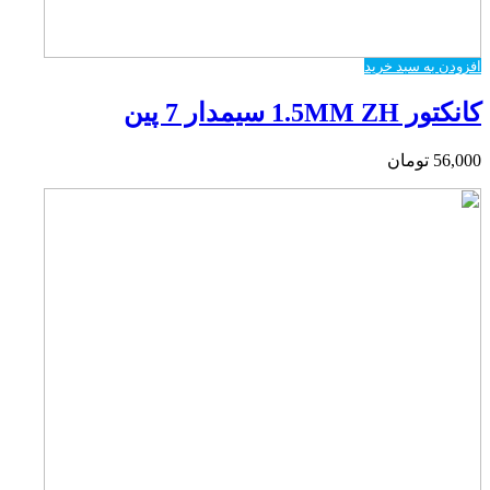
افزودن به سبد خرید
کانکتور 1.5MM ZH سیمدار 7 پین
56,000
تومان