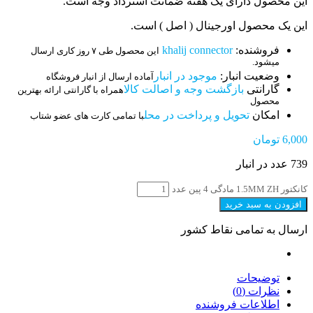
این محصول دارای یک هفته ضمانت استرداد وجه است.
این یک محصول اورجینال ( اصل ) است.
فروشنده:
khalij connector
این محصول طی ۷ روز کاری ارسال
میشود.
وضعیت انبار:
موجود در انبار
آماده ارسال از انبار فروشگاه
گارانتی
بازگشت وجه و اصالت کالا
همراه با گارانتی ارائه بهترین
محصول
امکان
تحویل و پرداخت در محل
با تمامی کارت های عضو شتاب
6,000
تومان
739 عدد در انبار
کانکتور 1.5MM ZH مادگی 4 پین عدد
افزودن به سبد خرید
ارسال به تمامی نقاط کشور
توضیحات
نظرات (0)
اطلاعات فروشنده