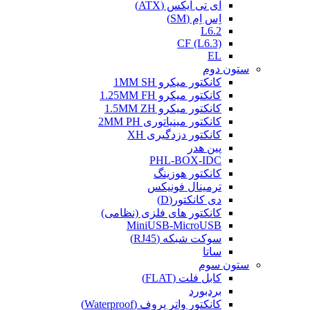
ای تی ایکس (ATX)
اِس اِم (SM)
L6.2
CF (L6.3)
EL
ستون دوم
کانکتور میکرو 1MM SH
کانکتور میکرو 1.25MM FH
کانکتور میکرو 1.5MM ZH
کانکتور مینیاتوری 2MM PH
کانکتور دزدگیری XH
پین هدر
PHL-BOX-IDC
کانکتور هوزینگ
ترمینال فونیکس
دی کانکتور(D)
کانکتور های فلزی (نظامی)
MiniUSB-MicroUSB
سوکت شبکه (RJ45)
ساتا
ستون سوم
کابل فلت (FLAT)
بردبورد
کانکتور واتر پروف (Waterproof)