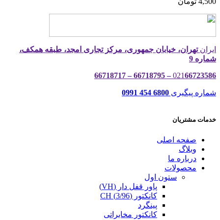
4,500
تومان
ایران
تهران، خیابان جمهوری، مرکز تجاری امجد، طبقه همکف،
شماره 9
021
66723586 – 66718795 – 66718717
شماره پیگیری
6800 454 0991
خدمات مشتریان
صفحه اصلی
وبلاگ
درباره ما
محصولات
ستون اول
پاور قفل دار (VH)
کانکتور (3/96) CH
پینگرد
کانکتور مخابراتی