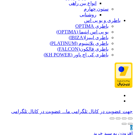
انواع بین راهی
ستون چهارم
روشنایی
باطری و یو پی اس
باطری OPTIMA
یو پی اس اپتیما (OPTIMA)
باطری ایبیزا(IBIZA)
باطری پلاتینیوم (PLATINUM)
باطری فالکون(FALCON)
باطری کی اچ پاور (KH POWER)
جهت عضویت در کانال تلگرامی ما...
عضویت در کانال تلگرامی
0
افزودن به سبد خرید