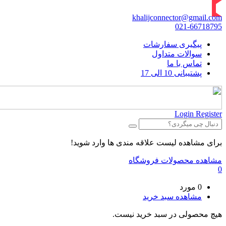
khalijconnector@gmail.com
021-66718795
پیگیری سفارشات
سوالات متداول
تماس با ما
پشتیبانی 10 الی 17
Login
Register
برای مشاهده لیست علاقه مندی ها وارد شوید!
مشاهده محصولات فروشگاه
0
0 مورد
مشاهده سبد خرید
هیچ محصولی در سبد خرید نیست.