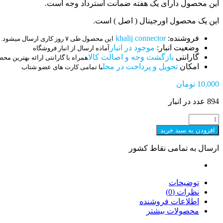
این محصول دارای یک هفته ضمانت استرداد وجه است.
این یک محصول اورجینال ( اصل ) است.
فروشنده:
khalij connector
این محصول طی ۷ روز کاری ارسال میشود.
وضعیت انبار:
موجود در انبار
آماده ارسال از انبار فروشگاه
گارانتی
بازگشت وجه و اصالت کالا
همراه با گارانتی ارائه بهترین مح
امکان
تحویل و پرداخت در محل
با تمامی کارت های عضو شتاب
10,000
تومان
894 عدد در انبار
کانکتور
1.5MM
افزودن به سبد خرید
ZH
نری
ارسال به تمامی نقاط کشور
4
پین
SMD
عدد
توضیحات
نظرات (0)
اطلاعات فروشنده
محصولات بیشتر