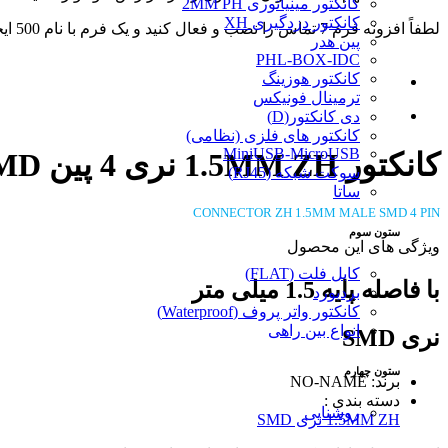
کانکتور مینیاتوری 2MM PH
کانکتور دزدگیری XH
لطفاً افزونه فرم 7 تماس را نصب و فعال کنید و یک فرم با نام 500 ایجاد کنید.
پین هدر
PHL-BOX-IDC
کانکتور هوزینگ
ترمینال فونیکس
دی کانکتور(D)
کانکتور های فلزی (نظامی)
MiniUSB-MicroUSB
کانکتور 1.5MM ZH نری 4 پین SMD
سوکت شبکه (RJ45)
ساتا
CONNECTOR ZH 1.5MM MALE SMD 4 PIN
ستون سوم
ویژگی های این محصول
کابل فلت (FLAT)
با فاصله پایه 1.5 میلی متر
بردبورد
کانکتور واتر پروف (Waterproof)
انواع بین راهی
نری SMD
ستون چهارم
برند: NO-NAME
دسته بندی :
روشنایی
1.5MM ZH نری SMD