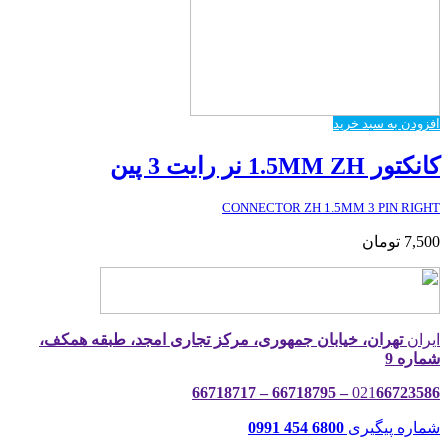
افزودن به سبد خرید
کانکتور 1.5MM ZH نر رایت 3 پین
CONNECTOR ZH 1.5MM 3 PIN RIGHT
7,500
تومان
ایران
تهران، خیابان جمهوری، مرکز تجاری امجد، طبقه همکف،
شماره 9
021
66723586 – 66718795 – 66718717
شماره پیگیری
6800 454 0991