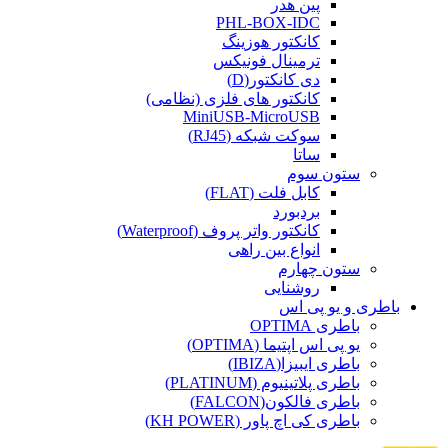
پین هدر
PHL-BOX-IDC
کانکتور هوزینگ
ترمینال فونیکس
دی کانکتور(D)
کانکتور های فلزی (نظامی)
MiniUSB-MicroUSB
سوکت شبکه (RJ45)
ساتا
ستون سوم
کابل فلت (FLAT)
بردبورد
کانکتور واتر پروف (Waterproof)
انواع بین راهی
ستون چهارم
روشنایی
باطری و یو پی اس
باطری OPTIMA
یو پی اس اپتیما (OPTIMA)
باطری ایبیزا(IBIZA)
باطری پلاتینیوم (PLATINUM)
باطری فالکون(FALCON)
باطری کی اچ پاور (KH POWER)