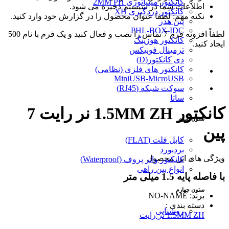
کانکتور مینیاتوری 2MM PH
اطلاعات شما در سیستم ذخیره می شود.
کانکتور دزدگیری XH
نکته مهم: لطفا عنوان محصول را در گزارش خود وارد کنید.
پین هدر
PHL-BOX-IDC
لطفاً افزونه فرم 7 تماس را نصب و فعال کنید و یک فرم با نام 500
کانکتور هوزینگ
ایجاد کنید.
ترمینال فونیکس
دی کانکتور(D)
کانکتور های فلزی (نظامی)
MiniUSB-MicroUSB
سوکت شبکه (RJ45)
ساتا
کانکتور 1.5MM ZH نر رایت 7
ستون سوم
پین
کابل فلت (FLAT)
بردبورد
ویژگی های این محصول
کانکتور واتر پروف (Waterproof)
انواع بین راهی
با فاصله پایه 1.5 میلی متر
ستون چهارم
برند: NO-NAME
دسته بندی :
روشنایی
1.5MM ZH نر رایت