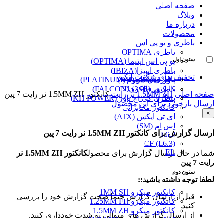
صفحه اصلی
وبلاگ
درباره ما
محصولات
باطری و یو پی اس
باطری OPTIMA
ستون اول
یو پی اس اپتیما (OPTIMA)
باطری ایبیزا(IBIZA)
تخفیف های شگفت انگیز
پاور قفل دار (VH)
باطری پلاتینیوم (PLATINUM)
کانکتور (3/96) CH
باطری فالکون(FALCON)
صفحه اصلی
1.5MM ZH نر رایت
کانکتور 1.5MM ZH نر رایت 7 پین
پینگرد
باطری کی اچ پاور (KH POWER)
ارسال بازخورد برای این محصول
کانکتور مخابراتی
×
ای تی ایکس (ATX)
اِس اِم (SM)
ارسال گزارش برای کانکتور 1.5MM ZH نر رایت 7 پین
L6.2
CF (L6.3)
EL
شما در حال ارسال گزارش برای محصول
کانکتور 1.5MM ZH نر
رایت 7 پین
ستون دوم
لطفا توجه داشته باشید::
کانکتور میکرو 1MM SH
قبل از ارسال گزارش حتما صحت گزارش خود را بررسی
کانکتور میکرو 1.25MM FH
کنید.
کانکتور میکرو 1.5MM ZH
از ارسال گزارش های متوالی به شدت خودداری کنید.