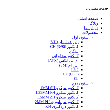
خدمات مشتریان
صفحه اصلی
وبلاگ
درباره ما
محصولات
ستون اول
پاور قفل دار (VH)
کانکتور (3/96) CH
پینگرد
کانکتور مخابراتی
ای تی ایکس (ATX)
اِس اِم (SM)
L6.2
CF (L6.3)
EL
ستون دوم
کانکتور میکرو 1MM SH
کانکتور میکرو 1.25MM FH
کانکتور میکرو 1.5MM ZH
کانکتور مینیاتوری 2MM PH
کانکتور دزدگیری XH