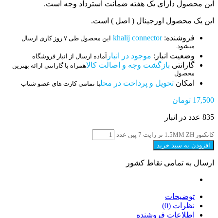
این محصول دارای یک هفته ضمانت استرداد وجه است.
این یک محصول اورجینال ( اصل ) است.
فروشنده:
khalij connector
این محصول طی ۷ روز کاری ارسال
میشود.
وضعیت انبار:
موجود در انبار
آماده ارسال از انبار فروشگاه
گارانتی
بازگشت وجه و اصالت کالا
همراه با گارانتی ارائه بهترین
محصول
امکان
تحویل و پرداخت در محل
با تمامی کارت های عضو شتاب
17,500
تومان
835 عدد در انبار
کانکتور 1.5MM ZH نر رایت 7 پین عدد
افزودن به سبد خرید
ارسال به تمامی نقاط کشور
توضیحات
نظرات (0)
اطلاعات فروشنده