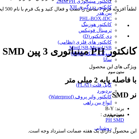
کانکتور مینیاتوری 2MM PH
کانکتور دزدگیری XH
لطفاً افزونه فرم 7 تماس را نصب و فعال کنید و یک فرم با نام 500 ایجاد کنید.
پین هدر
PHL-BOX-IDC
کانکتور هوزینگ
ترمینال فونیکس
دی کانکتور(D)
کانکتور های فلزی (نظامی)
MiniUSB-MicroUSB
کانکتور PH مینیاتوری 3 پین SMD
سوکت شبکه (RJ45)
ساتا
ویژگی های این محصول
ستون سوم
با فاصله پایه 2 میلی متر
کابل فلت (FLAT)
بردبورد
نر SMD
کانکتور واتر پروف (Waterproof)
انواع بین راهی
برند: B-Y
دسته بندی :
ستون چهارم
PH SMD
روشنایی
این محصول دارای یک هفته ضمانت استرداد وجه است.