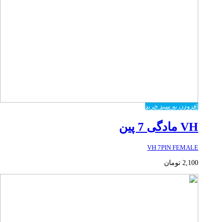
افزودن به سبد خرید
VH مادگی 7 پین
VH 7PIN FEMALE
2,100
تومان