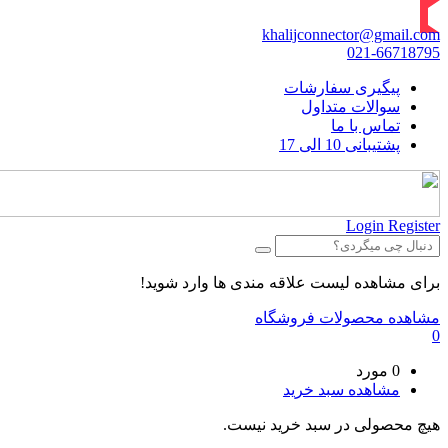
khalijconnector@gmail.com
021-66718795
پیگیری سفارشات
سوالات متداول
تماس با ما
پشتیبانی 10 الی 17
Login
Register
برای مشاهده لیست علاقه مندی ها وارد شوید!
مشاهده محصولات فروشگاه
0
0 مورد
مشاهده سبد خرید
هیچ محصولی در سبد خرید نیست.