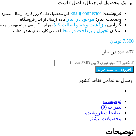
این یک محصول اورجینال ( اصل ) است.
فروشنده:
khalij connector
این محصول طی ۷ روز کاری ارسال میشود.
وضعیت انبار:
موجود در انبار
آماده ارسال از انبار فروشگاه
گارانتی
بازگشت وجه و اصالت کالا
همراه با گارانتی ارائه بهترین مح
امکان
تحویل و پرداخت در محل
با تمامی کارت های عضو شتاب
7,500
تومان
497 عدد در انبار
کانکتور PH مینیاتوری 3 پین SMD عدد
افزودن به سبد خرید
ارسال به تمامی نقاط کشور
توضیحات
نظرات (0)
اطلاعات فروشنده
محصولات بیشتر
توضیحات