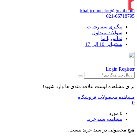
khalijconnector@gmail.com
021-66718795
پیگیری سفارشات
سوالات متداول
تماس با ما
پشتیبانی 10 الی 17
Login
Register
برای مشاهده لیست علاقه مندی ها وارد شوید!
مشاهده محصولات فروشگاه
0
0 مورد
مشاهده سبد خرید
هیچ محصولی در سبد خرید نیست.