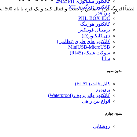
کانکتور مینیاتوری 2MM PH
کانکتور دزدگیری XH
لطفاً افزونه فرم 7 تماس را نصب و فعال کنید و یک فرم با نام 500 ایجاد کنید.
پین هدر
PHL-BOX-IDC
کانکتور هوزینگ
ترمینال فونیکس
دی کانکتور(D)
کانکتور های فلزی (نظامی)
MiniUSB-MicroUSB
سوکت شبکه (RJ45)
ساتا
ستون سوم
کابل فلت (FLAT)
بردبورد
کانکتور واتر پروف (Waterproof)
انواع بین راهی
ستون چهارم
روشنایی