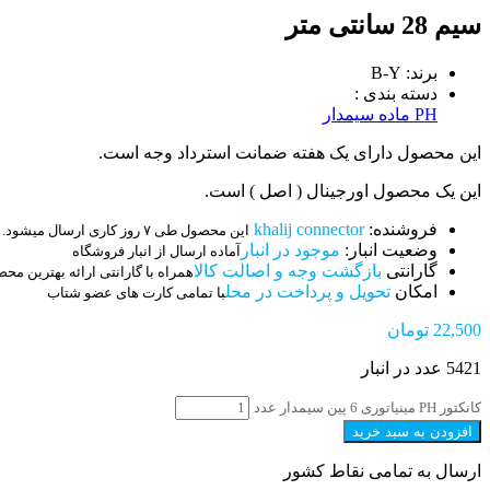
سیم 28 سانتی متر
برند: B-Y
دسته بندی :
PH ماده سیمدار
این محصول دارای یک هفته ضمانت استرداد وجه است.
این یک محصول اورجینال ( اصل ) است.
فروشنده:
khalij connector
این محصول طی ۷ روز کاری ارسال میشود.
وضعیت انبار:
موجود در انبار
آماده ارسال از انبار فروشگاه
گارانتی
بازگشت وجه و اصالت کالا
همراه با گارانتی ارائه بهترین مح
امکان
تحویل و پرداخت در محل
با تمامی کارت های عضو شتاب
22,500
تومان
5421 عدد در انبار
کانکتور PH مینیاتوری 6 پین سیمدار عدد
افزودن به سبد خرید
ارسال به تمامی نقاط کشور