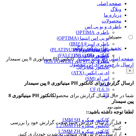
صفحه اصلی
وبلاگ
درباره ما
محصولات
باطری و یو پی اس
باطری OPTIMA
ستون اول
یو پی اس اپتیما (OPTIMA)
باطری ایبیزا(IBIZA)
تخفیف های شگفت انگیز
پاور قفل دار (VH)
باطری پلاتینیوم (PLATINUM)
کانکتور (3/96) CH
باطری فالکون(FALCON)
صفحه اصلی
PH ماده سیمدار
کانکتور PH مینیاتوری 8 پین سیمدار
پینگرد
باطری کی اچ پاور (KH POWER)
ارسال بازخورد برای این محصول
کانکتور مخابراتی
×
ای تی ایکس (ATX)
اِس اِم (SM)
ارسال گزارش برای کانکتور PH مینیاتوری 8 پین سیمدار
L6.2
CF (L6.3)
EL
شما در حال ارسال گزارش برای محصول
کانکتور PH مینیاتوری 8
پین سیمدار
ستون دوم
لطفا توجه داشته باشید::
کانکتور میکرو 1MM SH
قبل از ارسال گزارش حتما صحت گزارش خود را بررسی
کانکتور میکرو 1.25MM FH
کنید.
کانکتور میکرو 1.5MM ZH
از ارسال گزارش های متوالی به شدت خودداری کنید.