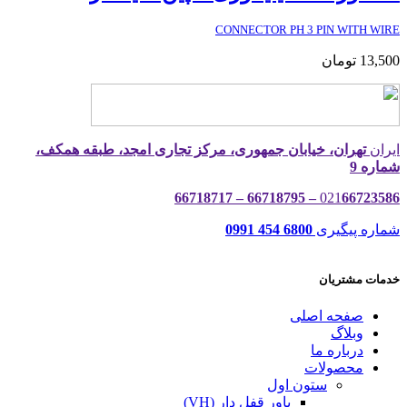
CONNECTOR PH 3 PIN WITH WIRE
13,500
تومان
ایران
تهران، خیابان جمهوری، مرکز تجاری امجد، طبقه همکف،
شماره 9
021
66723586 – 66718795 – 66718717
شماره پیگیری
6800 454 0991
خدمات مشتریان
صفحه اصلی
وبلاگ
درباره ما
محصولات
ستون اول
پاور قفل دار (VH)