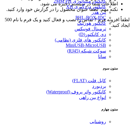
کانکتور مینیاتوری 2MM PH
اطلاعات شما در سیستم ذخیره می شود.
کانکتور دزدگیری XH
نکته مهم: لطفا عنوان محصول را در گزارش خود وارد کنید.
پین هدر
PHL-BOX-IDC
لطفاً افزونه فرم 7 تماس را نصب و فعال کنید و یک فرم با نام 500
کانکتور هوزینگ
ایجاد کنید.
ترمینال فونیکس
دی کانکتور(D)
کانکتور های فلزی (نظامی)
MiniUSB-MicroUSB
سوکت شبکه (RJ45)
ساتا
ستون سوم
کابل فلت (FLAT)
بردبورد
کانکتور واتر پروف (Waterproof)
انواع بین راهی
ستون چهارم
روشنایی