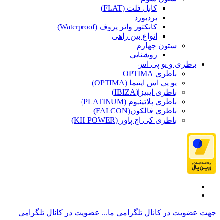
کابل فلت (FLAT)
بردبورد
کانکتور واتر پروف (Waterproof)
انواع بین راهی
ستون چهارم
روشنایی
باطری و یو پی اس
باطری OPTIMA
یو پی اس اپتیما (OPTIMA)
باطری ایبیزا(IBIZA)
باطری پلاتینیوم (PLATINUM)
باطری فالکون(FALCON)
باطری کی اچ پاور (KH POWER)
جهت عضویت در کانال تلگرامی ما...
عضویت در کانال تلگرامی