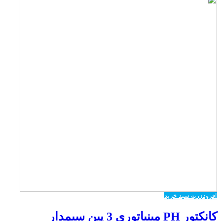
افزودن به سبد خرید
کانکتور PH مینیاتوری 3 پین سیمدار