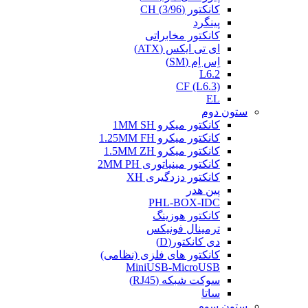
کانکتور (3/96) CH
پینگرد
کانکتور مخابراتی
ای تی ایکس (ATX)
اِس اِم (SM)
L6.2
CF (L6.3)
EL
ستون دوم
کانکتور میکرو 1MM SH
کانکتور میکرو 1.25MM FH
کانکتور میکرو 1.5MM ZH
کانکتور مینیاتوری 2MM PH
کانکتور دزدگیری XH
پین هدر
PHL-BOX-IDC
کانکتور هوزینگ
ترمینال فونیکس
دی کانکتور(D)
کانکتور های فلزی (نظامی)
MiniUSB-MicroUSB
سوکت شبکه (RJ45)
ساتا
ستون سوم