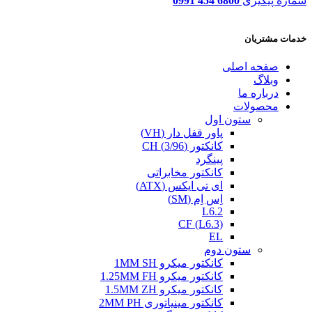
شماره پیگیری
6800 454 0991
خدمات مشتریان
صفحه اصلی
وبلاگ
درباره ما
محصولات
ستون اول
پاور قفل دار (VH)
کانکتور (3/96) CH
پینگرد
کانکتور مخابراتی
ای تی ایکس (ATX)
اِس اِم (SM)
L6.2
CF (L6.3)
EL
ستون دوم
کانکتور میکرو 1MM SH
کانکتور میکرو 1.25MM FH
کانکتور میکرو 1.5MM ZH
کانکتور مینیاتوری 2MM PH