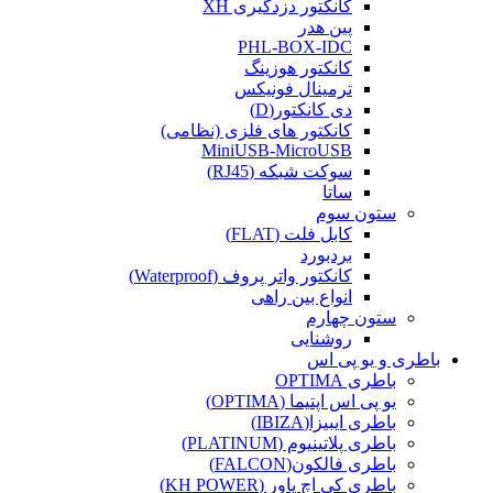
کانکتور دزدگیری XH
پین هدر
PHL-BOX-IDC
کانکتور هوزینگ
ترمینال فونیکس
دی کانکتور(D)
کانکتور های فلزی (نظامی)
MiniUSB-MicroUSB
سوکت شبکه (RJ45)
ساتا
ستون سوم
کابل فلت (FLAT)
بردبورد
کانکتور واتر پروف (Waterproof)
انواع بین راهی
ستون چهارم
روشنایی
باطری و یو پی اس
باطری OPTIMA
یو پی اس اپتیما (OPTIMA)
باطری ایبیزا(IBIZA)
باطری پلاتینیوم (PLATINUM)
باطری فالکون(FALCON)
باطری کی اچ پاور (KH POWER)