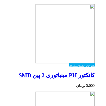
افزودن به سبد خرید
کانکتور PH مینیاتوری 2 پین SMD
5,000
تومان