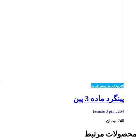
افزودن به سبد خرید
پینگرد ماده 3 پین
5264 Female 3 pin
240
تومان
محصولات مرتبط