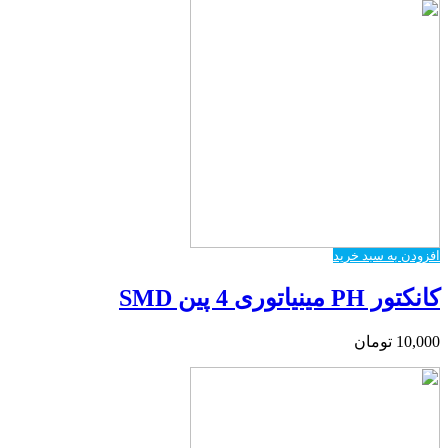
افزودن به سبد خرید
کانکتور PH مینیاتوری 4 پین SMD
10,000
تومان