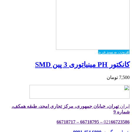
افزودن به سبد خرید
کانکتور PH مینیاتوری 3 پین SMD
7,500
تومان
ایران
تهران، خیابان جمهوری، مرکز تجاری امجد، طبقه همکف،
شماره 9
021
66723586 – 66718795 – 66718717