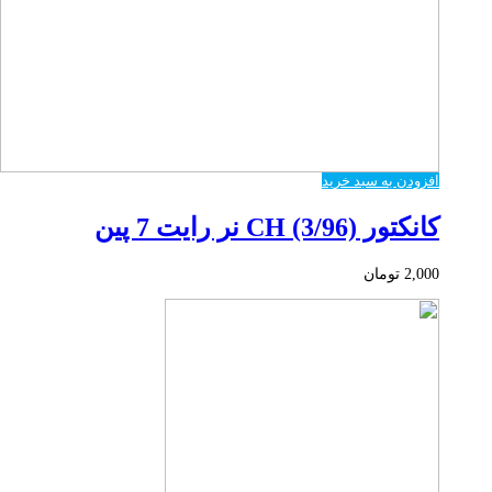
افزودن به سبد خرید
کانکتور CH (3/96) نر رایت 7 پین
2,000
تومان