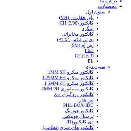
درباره ما
محصولات
ستون اول
پاور قفل دار (VH)
کانکتور (3/96) CH
پینگرد
کانکتور مخابراتی
ای تی ایکس (ATX)
اِس اِم (SM)
L6.2
CF (L6.3)
EL
ستون دوم
کانکتور میکرو 1MM SH
کانکتور میکرو 1.25MM FH
کانکتور میکرو 1.5MM ZH
کانکتور مینیاتوری 2MM PH
کانکتور دزدگیری XH
پین هدر
PHL-BOX-IDC
کانکتور هوزینگ
ترمینال فونیکس
دی کانکتور(D)
کانکتور های فلزی (نظامی)