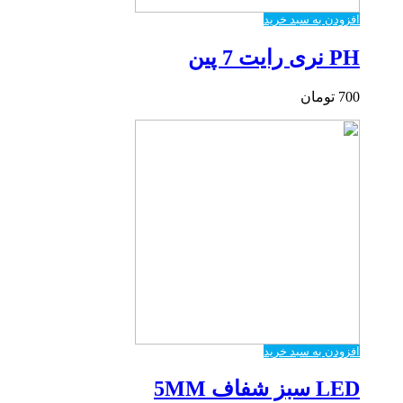
افزودن به سبد خرید
PH نری رایت 7 پین
700
تومان
افزودن به سبد خرید
LED سبز شفاف 5MM