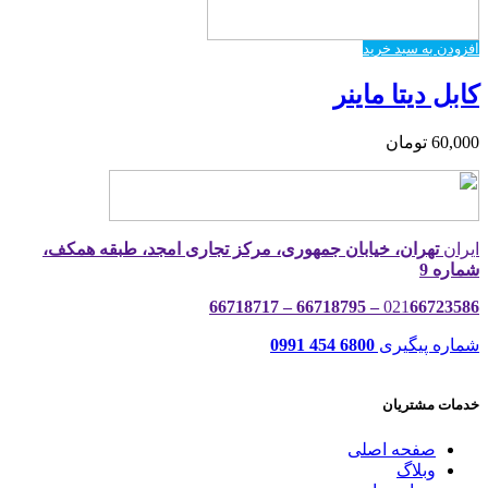
افزودن به سبد خرید
کابل دیتا ماینر
60,000
تومان
ایران
تهران، خیابان جمهوری، مرکز تجاری امجد، طبقه همکف،
شماره 9
021
66723586 – 66718795 – 66718717
شماره پیگیری
6800 454 0991
خدمات مشتریان
صفحه اصلی
وبلاگ