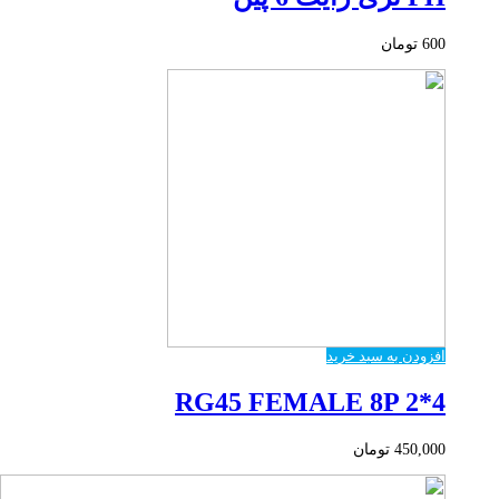
600
تومان
افزودن به سبد خرید
RG45 FEMALE 8P 2*4
450,000
تومان