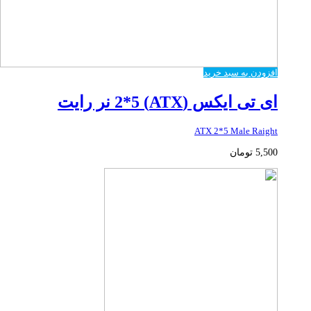
افزودن به سبد خرید
ای تی ایکس (ATX) 2*5 نر رایت
ATX 2*5 Male Raight
5,500
تومان