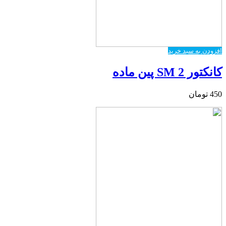
افزودن به سبد خرید
کانکتور SM 2 پین ماده
450
تومان