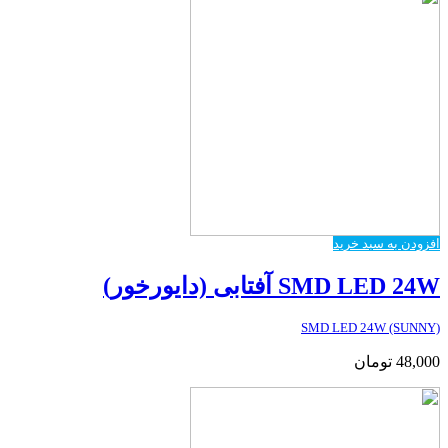
افزودن به سبد خرید
SMD LED 24W آفتابی (دایورخور)
SMD LED 24W (SUNNY)
48,000
تومان