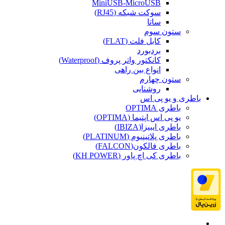
MiniUSB-MicroUSB
سوکت شبکه (RJ45)
ساتا
ستون سوم
کابل فلت (FLAT)
بردبورد
کانکتور واتر پروف (Waterproof)
انواع بین راهی
ستون چهارم
روشنایی
باطری و یو پی اس
باطری OPTIMA
یو پی اس اپتیما (OPTIMA)
باطری ایبیزا(IBIZA)
باطری پلاتینیوم (PLATINUM)
باطری فالکون(FALCON)
باطری کی اچ پاور (KH POWER)