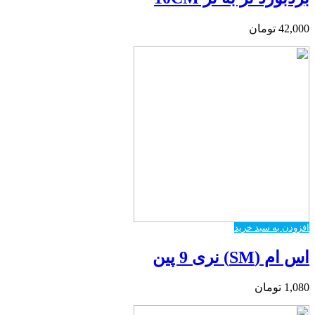
42,000
تومان
افزودن به سبد خرید
اس ام (SM) نری 9 پین
1,080
تومان