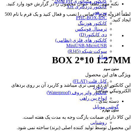
کانکتور مینیاتوری 2MM PH
نکته مهم: لطفا عنوان محصول را در گزارش خود وارد کنید.
کانکتور دزدگیری XH
پین هدر
لطفاً افزونه فرم 7 تماس را نصب و فعال کنید و یک فرم با نام 500
PHL-BOX-IDC
ایجاد کنید.
کانکتور هوزینگ
ترمینال فونیکس
دی کانکتور(D)
کانکتور های فلزی (نظامی)
MiniUSB-MicroUSB
سوکت شبکه (RJ45)
ساتا
BOX 2*10 1.27MM
ستون سوم
ویژگی های این محصول
کابل فلت (FLAT)
این کانکتور آی دی سی نری میباشد و کاربرد آن بر روی بردهای
بردبورد
الکترونیکی میباشد
کانکتور واتر پروف (Waterproof)
انواع بین راهی
دسته بندی :
گوشی موبایل
ستون چهارم
این کالا دارای ضمانت بازگت وجه به مدت یک هفته است.
روشنایی
این محصول توسط تولید کننده اصلی (برند) ساخته نمی شود.