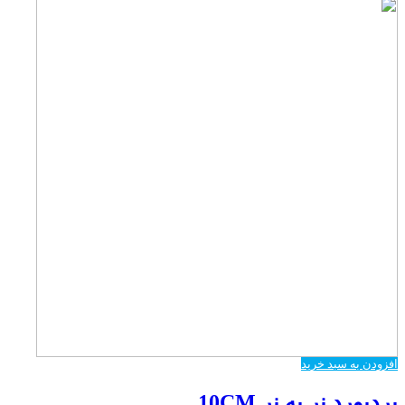
افزودن به سبد خرید
بردبورد نر به نر 10CM